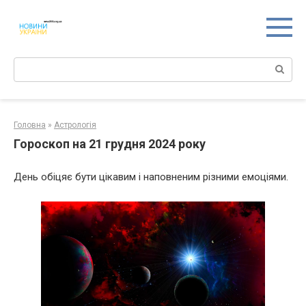
Перейти
к
контенту
Поиск:
Головна
»
Астрологія
Гороскоп на 21 грудня 2024 року
День обіцяє бути цікавим і наповненим різними емоціями.