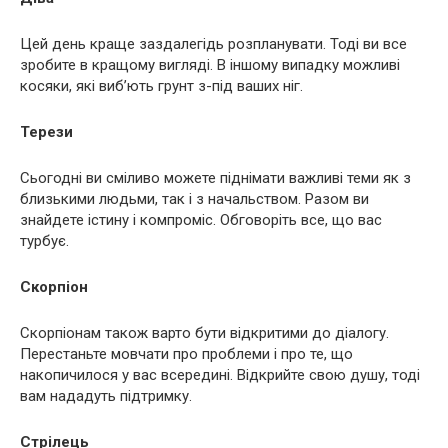
Цей день краще заздалегідь розпланувати. Тоді ви все
зробите в кращому вигляді. В іншому випадку можливі
косяки, які виб’ють грунт з-під ваших ніг.
Терези
Сьогодні ви сміливо можете піднімати важливі теми як з
близькими людьми, так і з начальством. Разом ви
знайдете істину і компроміс. Обговоріть все, що вас
турбує.
Скорпіон
Скорпіонам також варто бути відкритими до діалогу.
Перестаньте мовчати про проблеми і про те, що
накопичилося у вас всередині. Відкрийте свою душу, тоді
вам нададуть підтримку.
Стрілець