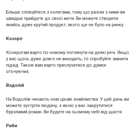
Більше спілкуйтеся з колегами, тому що разом з ними ви
швидше прийдете до своєї мети. Ви можете створити
якийсь дуже крутий продукт, якого ще не було на ринку.
Козоріг
Козерогам варто по-новому поглянути на деякі речі. Якщо
у вас щось дуже довго не виходить, то спробуйте змінити
підхід. Також вам варто прислухатися до думки
оточуючих.
Водолій
На Водоліїв чекають нові цікаві знайомства. У цей день ви
можете зустріти людину, з якою у вас закрутитися
бурхливий роман. Ви будете на сьомому небі від щастя.
Риби