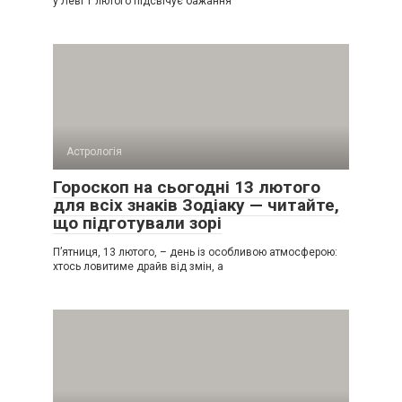
у Леві 1 лютого підсвічує бажання
Астрологія
Гороскоп на сьогодні 13 лютого
для всіх знаків Зодіаку — читайте,
що підготували зорі
П’ятниця, 13 лютого, – день із особливою атмосферою:
хтось ловитиме драйв від змін, а