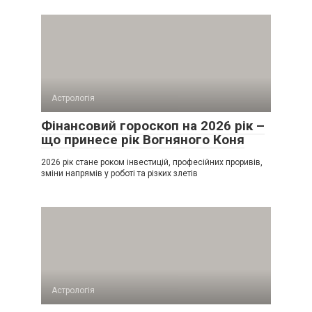
Астрологія
Фінансовий гороскоп на 2026 рік –
що принесе рік Вогняного Коня
2026 рік стане роком інвестицій, професійних проривів,
зміни напрямів у роботі та різких злетів
Астрологія