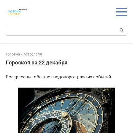
Перейти
к
контенту
Поиск:
Головна
»
Астрологія
Гороскоп на 22 декабря
Воскресенье обещает водоворот разных событий.