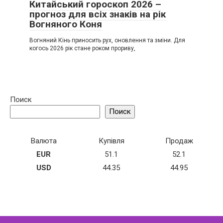
Китайський гороскоп 2026 –
прогноз для всіх знаків на рік
Вогняного Коня
Вогняний Кінь приносить рух, оновлення та зміни. Для
когось 2026 рік стане роком прориву,
Поиск
Поиск
Валюта
Купівля
Продаж
EUR
51.1
52.1
USD
44.35
44.95