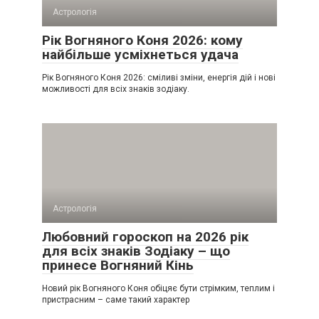
Астрологія
Рік Вогняного Коня 2026: кому
найбільше усміхнеться удача
Рік Вогняного Коня 2026: сміливі зміни, енергія дій і нові
можливості для всіх знаків зодіаку.
Астрологія
Любовний гороскоп на 2026 рік
для всіх знаків Зодіаку – що
принесе Вогняний Кінь
Новий рік Вогняного Коня обіцяє бути стрімким, теплим і
пристрасним – саме такий характер