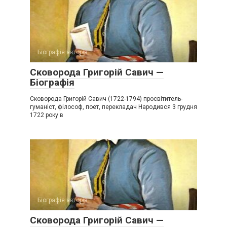
Біографія авторів
Сковорода Григорій Савич —
Біографія
Сковорода Григорій Савич (1722-1794) просвітитель-
гуманіст, філософ, поет, перекладач Народився 3 грудня
1722 року в
Біографія авторів
Сковорода Григорій Савич —