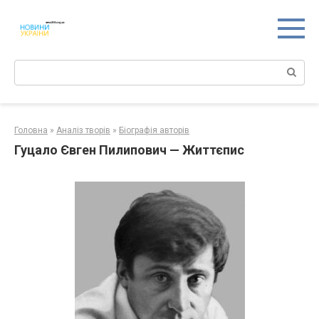
Перейти
к
контенту
Поиск:
Головна
»
Аналіз творів
»
Біографія авторів
Гуцало Євген Пилипович — Життєпис