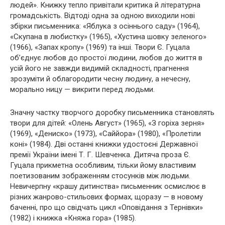
людей». Книжку тепло привітали критика й літературна
громадськість. Відтоді одна за одною виходили нові
збірки письменника: «Яблука з осіннього саду» (1964),
«Скупана в любистку» (1965), «Хустина шовку зеленого»
(1966), «Запах кропу» (1969) та інші. Твори Є. Гуцала
об’єднує любов до простої людини, любов до життя в
усій його не завжди видимій складності, прагнення
зрозуміти й облагородити чесну людину, а нечесну,
морально ницу — викрити перед людьми.
Значну частку творчого доробку письменника становлять
твори для дітей: «Олень Август» (1965), «З горіха зерня»
(1969), «Дениско» (1973), «Саййора» (1980), «Пролетіли
коні» (1984). Дві останні книжки удостоєні Державної
премії України імені Т. Г. Шевченка. Дитяча проза Є.
Гуцала прикметна особливим, тільки йому властивим
поетизованим зображенням стосунків між людьми.
Невичерпну «крашу дитинства» письменник осмислює в
різних жанрово-стильових формах, щоразу — в новому
баченні, про що свідчать цикл «Оповідання з Тернівки»
(1982) і книжка «Княжа гора» (1985).