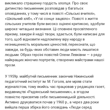
викликало страшенну гордість хлопця. Про своє
дитинство письменник розповідав у багатьох
оповіданнях, у тому числі в повісті «Сільські вчителі»,
«Шкільний хліб», «У гаї сонце зацвіло». Повісті з життя
сільських учителів були високо оцінені критикою, здобули
широке читацьке визнання. Ці сповнені просвітленого
ліризму, зажури й надії твори, здається, були написані для
того, щоб відновити надломлену віру народу в
незнищенність моральних цінностей, переконати, що
завжди, за будь-яких обставин люди мають лишатися
людьми. Образ героїні повістей Олени Левківни — з ряду
найкращих жіночих портретів, створених майстрами нашої
прози.
У 1959р. майбутній письменник закінчив Ніжинський
педагогічний інститут ім. М. Гоголя, але мріяв стати
журналістом, тому якийсь час працював у редакціях газет,
видавництві «Радянський письменник», а згодом
повністю присвятив себе письменницькій діяльності.
Активно друкуватися почав у 1960 p., а через два роки
вийшла перша збірка його оповідань «Люди серед