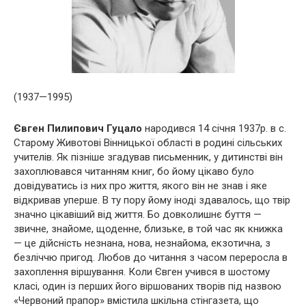
(1937—1995)
Євген Пилипович Гуцало
народився 14 січня 1937р. в с.
Старому Животові Вінницької області в родині сільських
учителів. Як пізніше згадував письменник, у дитинстві він
захоплювався читанням книг, бо йому цікаво було
довідуватись із них про життя, якого він не знав і яке
відкривав уперше. В ту пору йому іноді здавалось, що твір
значно цікавіший від життя. Бо довколишнє буття —
звичне, знайоме, щоденне, близьке, в той час як книжка
— це дійсність незнана, нова, незнайома, екзотична, з
безліччю пригод. Любов до читання з часом переросла в
захоплення віршування. Коли Євген учився в шостому
класі, один із перших його віршованих творів під назвою
«Червоний прапор» вмістила шкільна стінгазета, що