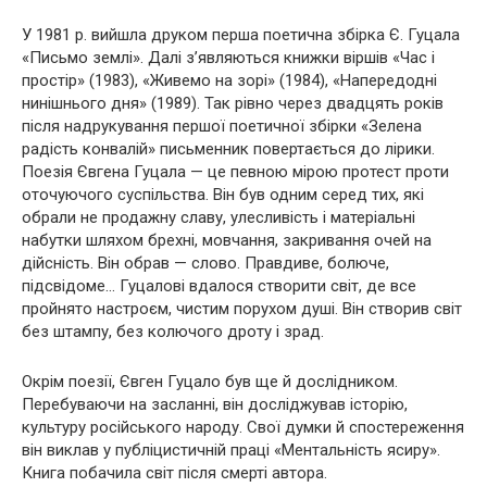
У 1981 р. вийшла друком перша поетична збірка Є. Гуцала
«Письмо землі». Далі з’являються книжки віршів «Час і
простір» (1983), «Живемо на зорі» (1984), «Напередодні
нинішнього дня» (1989). Так рівно через двадцять років
після надрукування першої поетичної збірки «Зелена
радість конвалій» письменник повертається до лірики.
Поезія Євгена Гуцала — це певною мірою протест проти
оточуючого суспільства. Він був одним серед тих, які
обрали не продажну славу, улесливість і матеріальні
набутки шляхом брехні, мовчання, закривання очей на
дійсність. Він обрав — слово. Правдиве, болюче,
підсвідоме… Гуцалові вдалося створити світ, де все
пройнято настроєм, чистим порухом душі. Він створив світ
без штампу, без колючого дроту і зрад.
Окрім поезії, Євген Гуцало був ще й дослідником.
Перебуваючи на засланні, він досліджував історію,
культуру російського народу. Свої думки й спостереження
він виклав у публіцистичній праці «Ментальність ясиру».
Книга побачила світ після смерті автора.