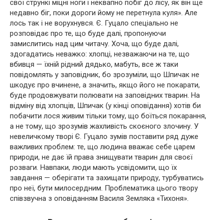
свої стрункі міцні ноги і неквапно побіг до лісу, як він ще
недавно біг, поки дороги йому не перетнула куля». Але
лось так і не ворухнувся. Є. Гуцало спеціально не
розповідає про те, що буде далі, пропонуючи
замислитись над цим читачу. Хоча, що буде далі,
здогадатись неважко: хлопці, незважаючи на те, що
вбивця — їхній рідний дядько, мабуть, все ж таки
повідомлять у заповідник, бо зрозуміли, що Шпичак не
шкодує про вчинене, а значить, якщо його не покарати,
буде продовжувати полювати на заповідних тварин. На
відміну від хлопців, Шпичак (у кінці оповідання) хотів би
побачити лося живим тільки тому, що боїться покарання,
а не тому, що зрозумів жахливість скоєного злочину. У
невеличкому творі Є. Гуцало зумів поставити ряд дуже
важливих проблем: те, що людина вважає себе царем
природи, не дає їй права знищувати тварин для своєї
розваги. Навпаки, люди мають усвідомити, що їх
завдання — оберігати та захищати природу, турбуватись
про неї, бути милосердним. Проблематика цього твору
співзвучна з оповіданням Василя Земляка «Тихоня».