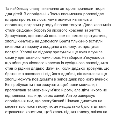
Та найбільшу славу і визнання авторові принесли твори
для дітей. В оповіданні «Лось» письменник розповідає
історію про те, як лось, намагаючись напитись з
ополонки, потрапив у воду й почав тонути. Двоє хлопчиків
стали свідками боротьби лісового красеня за життя.
Зрозумівши, що важкий лось сам не зможе врятуватись,
хлопці кинулись на допомогу. Брати тільки-но встигли
визволити тварину з льодяного полону, як пролунав
постріл. Хлопці не відразу зрозуміли, що куля влучила
саме у врятованого ними лося. Незабаром з’ясувалось,
що вбивцею лісового красеня із сусіднього заповідника
став їх рідний дядько Шпичак. Коли дядько зрозумів, що
брати не в захопленні від його здобичі, він злякався, що
хлопці можуть повідомити в заповідник про його вчинок.
Він пробував їм і погрожувати, щоб вони мовчали, і
пропонував за мовчанку м’ясо й роги, але діти, нічого не
відповівши, пішли до своїх саней. Автор завершує
оповідання тим, що розгублений Шпичак дивиться на
мертве тіло лося і йому, як це нещодавно було з дітьми,
страшенно хочеться, щоб «лось підняв голову, звівся на