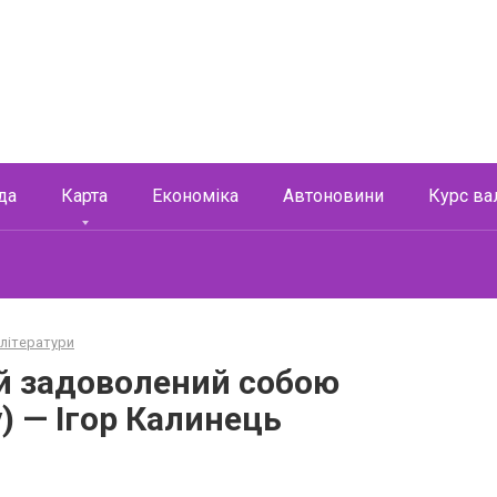
да
Карта
Економіка
Автоновини
Курс ва
 літератури
ий задоволений собою
у) — Ігор Калинець