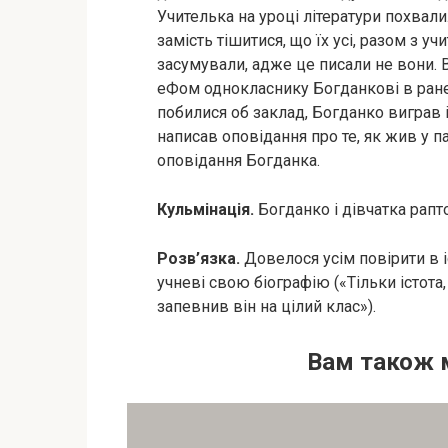
Учителька на уроці літератури похвали
замість тішитися, що їх усі, разом з 
засумували, адже це писали не вони. 
еФом однокласнику Богданкові в ране
побилися об заклад, Богданко виграв 
написав оповідання про те, як жив у п
оповідання Богданка.
Кульмінація.
Богданко і дівчатка рапт
Розв’язка.
Довелося усім повірити в 
учневі свою біографію («Тільки істот
запевнив він на цілий клас»).
Вам також 