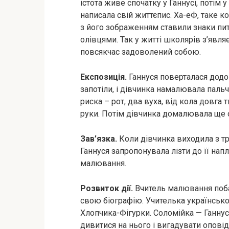
істота живе спочатку у Ганнусі, потім
написала свій життєпис. Ха-еФ, таке ко
з його зображенням ставили знаки пи
олівцями. Так у житті школярів з’явля
повсякчас задоволений собою.
Експозиція.
Ганнуся поверталася додом
запотіли, і дівчинка намалювала пальч
риска – рот, два вуха, від кола довга 
руки. Потім дівчинка домалювала ще 
Зав’язка.
Коли дівчинка виходила з т
Ганнуся запропонувала лізти до її напл
малювання.
Розвиток дії.
Вчитель малювання поб
свою біографію. Учителька українськ
Хлопчика-Фігурки. Соломійка — Ганнус
дивитися на нього і вигадувати опові