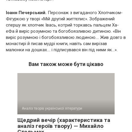
Іоанн Печерський.
Персонаж з вигаданого Хлопчиком-
Фігуркою у творі «Мій другий життєпис». Зображений
спершу як хлопчик Івась, котрий торкавсь пальцем Ха-
еФа й виріс розумною та богобоязливою дитиною. «Він
виріс розумною і богобоязливою людиною…. Жив довго в
монастирі й писав мудрі книги, навіть сам вирізав
малюнки на дошках…. і підписувався він під ними як…».
Вам також може бути цікаво
Аналіз творів української літератури
Щедрий вечір (характеристика та
аналіз героїв твору) — Михайло
Стельмах