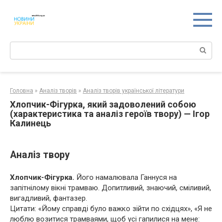
Перейти
к
контенту
Поиск:
Головна
»
Аналіз творів
»
Аналіз творів української літератури
Хлопчик-Фiгурка, який задоволений собою
(характеристика та аналіз героїв твору) — Ігор
Калинець
Аналіз твору
Хлопчик-Фігурка.
Його намалювала Ганнуся на
запітнілому вікні трамваю. Допитливий, знаючий, сміливий,
вигадливий, фантазер.
Цитати: «Йому справді було важко зійти по східцях», «Я не
люблю возитися трамваями, щоб усі гапилися на мене: