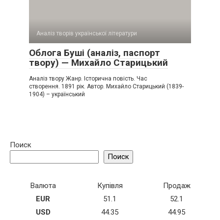
Аналіз творів української літератури
Облога Буші (аналіз, паспорт
твору) — Михайло Старицький
Аналіз твору Жанр. Історична повість. Час
створення. 1891 рік. Автор. Михайло Старицький (1839-
1904) – український
Поиск
Поиск
Валюта
Купівля
Продаж
EUR
51.1
52.1
USD
44.35
44.95