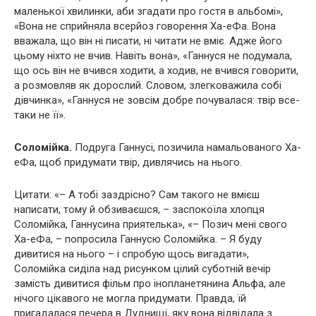
маленької хвилинки, аби згадати про гостя в альбомі»,
«Вона не сприйняла всерйоз говорення Ха-еФа. Вона
вважала, що він ні писати, ні читати не вміє. Адже його
цьому ніхто не вчив. Навіть вона», «Ганнуся не подумала,
що ось він не вчився ходити, а ходив, не вчився говорити,
а розмовляв як дорослий. Словом, злегковажила собі
дівчинка», «Ганнуся не зовсім добре почувалася: твір все-
таки не її».
Соломійка.
Подруга Ганнусі, позичила намальованого Ха-
еФа, щоб придумати твір, дивлячись на нього.
Цитати: «– А тобі заздрісно? Сам такого не вмієш
написати, тому й обзиваєшся, – заспокоїла хлопця
Соломійка, Ганнусина приятелька», «– Позич мені свого
Ха-еФа, – попросила Ганнусю Соломійка. – Я буду
дивитися на нього – і спробую щось вигадати»,
Соломійка сиділа над рисунком цілий суботній вечір
замість дивитися фільм про інопланетянина Альфа, але
нічого цікавого не могла придумати. Правда, їй
пригадалася печера в Дуднищі, яку вона відвідала з