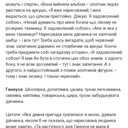
можуть і стерти», «Вона вийняла альбом – хлопчик якраз
умістився на аркуші», «Я вже нарисований, і мені
видається, що цілком пристойно. Дякую. Я задоволений
собою», «Нехай думають про мене бозна-що, нікому не
розкрию таємниці. Я задоволений собою», «Але ж яка у
мене таємниця? Нарисувала мене дівчинка на запітнілій
шибці – і все тут! Треба щось вигадати, щоб червоний
знак запитання даремно не стовбичив на аркуші. Конче
треба придумати собі загадкову історію», «Я задоволений
собою! Я мав би бути в оточенні цих обох знаків: з одного
боку, я не всім зрозумілий – тут і знак запитання. А з
другого, я найдостойніший з-поміж хлопчиків-фігурок –
тому і знак оклику. І тільки червоний».
Ганнуся.
Школярка, допитлива, цікава, трохи легковажна,
смілива, кмітлива, товариська, щира, трохи забудькувата
дівчинка.
Цитати: «Яка дивна пригода трапилася зі мною, думала
дівчинка, ніколи б не сказала, що нарисована людинка
може ожити», «Та наступного дня Ганнуся не мала й