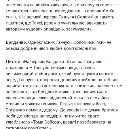
пластунами на літніх канікулах», «…коли почула голос —–
то аж стрепенулася від несподіванки – говорив-бо Ха-
еФ…», «На великій перерві Ганнуся і Соломійка замість
тішитися, що їх усі, разом з учителькою, вважають
авторами чудових оповідань, засумували».
Богданко.
Однокласник Ганнусі і Соломійки, який не
зовсім добре вчився, любив комп’ютерні ігри.
Цитати: «На перерві Богданко бігав за Ганнусею і
дражнився: – Ганнуся-письменниця, Ганнуся-
письменниця!..», «Богданко, який чувся трішки винним
перед Ганнусею, попросив дозволу крейдою на таблиці
нарисувати такого ж хлопчика», «…вчителька напевно вже
не повірить, що Богданко може щось написати», «…
ранець хлопця лежав відчинений: з нього неохайно
стирчали зошити і книжки. Ледь защіпнувши його,
Богданко помчав додому. До уроків і не думав братися:
побіг до хлопців на подвір’я, потім читав свого
улюбленого «Тома Сойєра», врешті позабавлявся на
татковому комп’ютері».