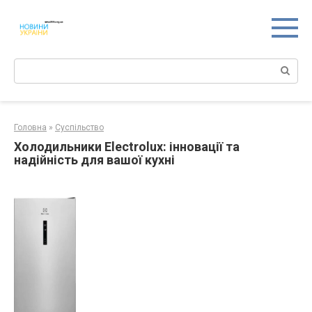
Перейти
к
контенту
Поиск:
Головна
»
Суспільство
Холодильники Electrolux: інновації та
надійність для вашої кухні