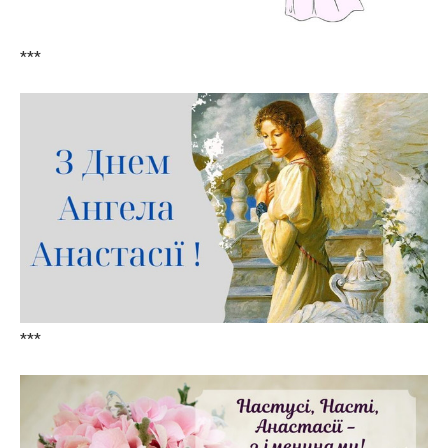
***
***