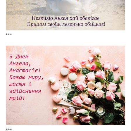
***
***