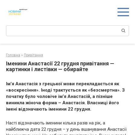
Перейти
к
контенту
Поиск:
Головна
»
Привітання
Іменини Анастасії 22 грудня привітання —
картинки і листівки — обирайте
Ім’я Анастасія з грецької мови перекладається як
«воскресіння». Іноді трактується як «безсмертна». З
початку було чоловіче ім’я Анастасій, а пізніше
виникла жіноча форма – Анастасія. Власниці його
імені відзначають іменини 22 грудня.
Насті відзначають іменини кілька разів на рік, а
найближча дата 22 грудня – у день вшанування Анастасії