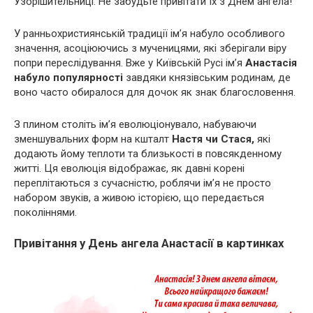
Узорішительниці. Не забудьте привітати їх з Днем ангела!
У ранньохристиянській традиції ім’я набуло особливого
значення, асоціюючись з мученицями, які зберігали віру
попри переслідування. Вже у Київській Русі ім’я
Анастасія
набуло популярності
завдяки князівським родинам, де
воно часто обиралося для дочок як знак благословення.
З плином століть ім’я еволюціонувало, набуваючи
зменшувальних форм на кшталт
Настя чи Стася,
які
додають йому теплоти та близькості в повсякденному
житті. Ця еволюція відображає, як давні корені
переплітаються з сучасністю, роблячи ім’я не просто
набором звуків, а живою історією, що передається
поколіннями.
Привітання у День ангела Анастасії в картинках