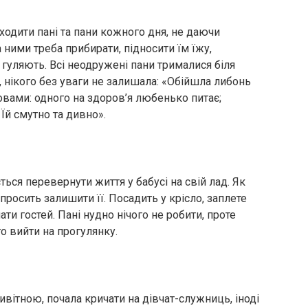
ходити пані та пани кожного дня, не даючи
 ними треба прибирати, підносити їм їжу,
гуляють. Всі неодружені пани трималися біля
у, нікого без уваги не залишала: «Обійшла либонь
бровами: одного на здоров’я любенько питає;
Їй смутно та дивно».
ться перевернути життя у бабусі на свій лад. Як
просить залишити її. Посадить у крісло, заплете
чати гостей. Пані нудно нічого не робити, проте
то вийти на прогулянку.
вітною, почала кричати на дівчат-служниць, іноді