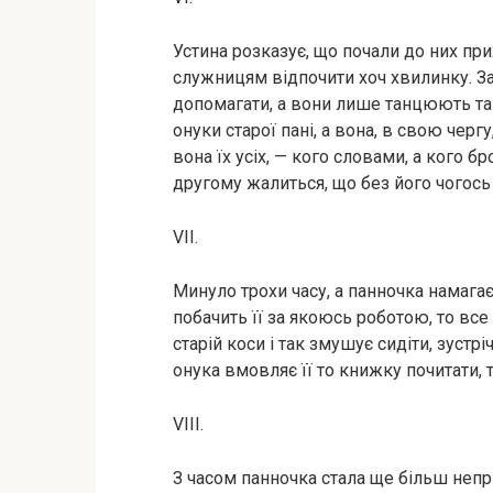
Устина розказує, що почали до них при
служницям відпочити хоч хвилинку. За
допомагати, а вони лише танцюють та 
онуки старої пані, а вона, в свою черг
вона їх усіх, — кого словами, а кого 
другому жалиться, що без його чогось 
VII.
Минуло трохи часу, а панночка намагає
побачить її за якоюсь роботою, то все 
старій коси і так змушує сидіти, зустрі
онука вмовляє її то книжку почитати, 
VIII.
З часом панночка стала ще більш непри