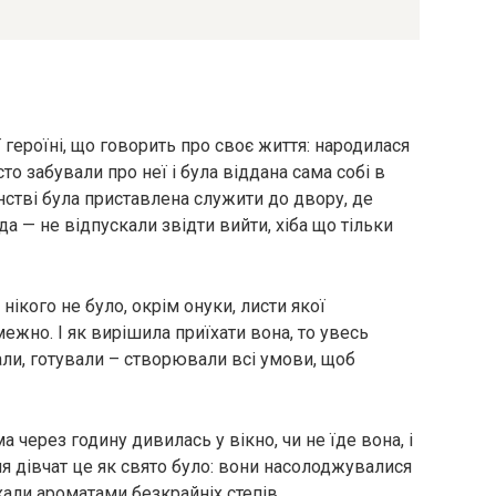
 героїні, що говорить про своє життя: народилася
о забували про неї і була віддана сама собі в
нстві була приставлена служити до двору, де
а — не відпускали звідти вийти, хіба що тільки
 нікого не було, окрім онуки, листи якої
ежно. І як вирішила приїхати вона, то увесь
ли, готували – створювали всі умови, щоб
ма через годину дивилась у вікно, чи не їде вона, і
я дівчат це як свято було: вони насолоджувалися
хали ароматами безкрайніх степів.