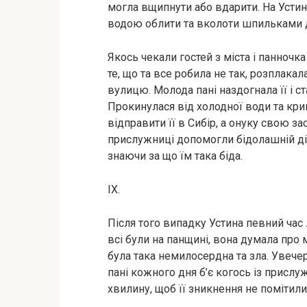
могла вщипнути або вдарити. На Устину
водою облити та вколоти шпильками 
Якось чекали гостей з міста і панночка
те, що та все робила не так, розплакалас
вулицю. Молода пані наздогнала її і с
Прокинулася від холодної води та крик
відправити її в Сибір, а онуку свою з
прислужниці допомогли бідолашній діс
знаючи за що їм така біда.
IX.
Після того випадку Устина певний час
всі були на панщині, вона думала про
була така немилосердна та зла. Увечері
пані кожного дня б’є когось із прислу
хвилину, щоб її зникнення не помітили