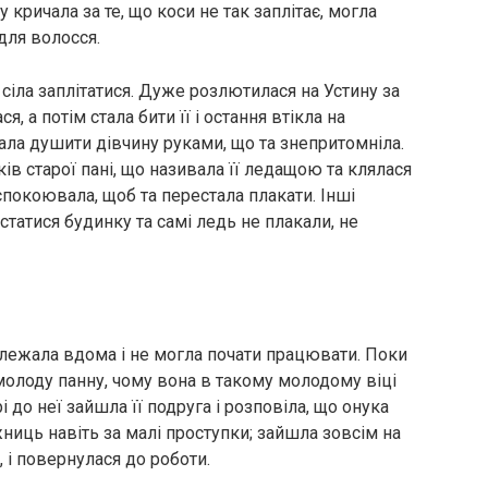
 кричала за те, що коси не так заплітає, могла
для волосся.
 сіла заплітатися. Дуже розлютилася на Устину за
я, а потім стала бити її і остання втікла на
тала душити дівчину руками, що та знепритомніла.
ів старої пані, що називала її ледащою та клялася
аспокоювала, щоб та перестала плакати. Інші
татися будинку та самі ледь не плакали, не
 лежала вдома і не могла почати працювати. Поки
 молоду панну, чому вона в такому молодому віці
 до неї зайшла її подруга і розповіла, що онука
жниць навіть за малі проступки; зайшла зовсім на
, і повернулася до роботи.