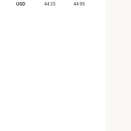
USD
44.35
44.95