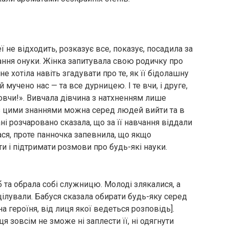
ї не відходить, розказує все, показує, посадила за
ання онуки. Жінка запитувала свою родичку про
не хотіла навіть згадувати про те, як її бідолашну
 мучено нас — та все дурницею. І те вчи, і друге,
й товчи!». Вивчала дівчина з натхненням лише
 з цими знаннями можна серед людей вийти та в
і розчаровано сказала, що за її навчання віддали
лася, проте панночка запевнила, що якщо
и і підтримати розмови про будь-які науки.
 та обрала собі служницю. Молоді злякалися, а
цілували. Бабуся сказала обирати будь-яку серед
на героїня, від лиця якої ведеться розповідь].
 зовсім не зможе ні заплести її, ні одягнути