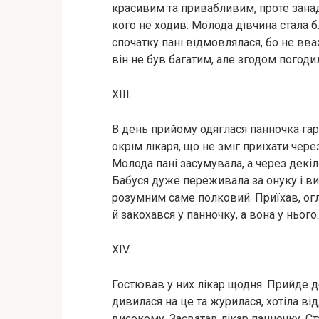
красивим та привабливим, проте занадт
кого не ходив. Молода дівчина стала б
спочатку пані відмовлялася, бо не вв
він не був багатим, але згодом погоди
XIII.
В день прийому одяглася панночка гарн
окрім лікаря, що не зміг приїхати чере
Молода пані засумувала, а через декіл
Бабуся дуже переживала за онуку і в
розумним саме полковий. Приїхав, огл
й закохався у панночку, а вона у нього.
XIV.
Гостював у них лікар щодня. Прийде до 
дивилася на це та журилася, хотіла від
високому. Засватав лікар панночку. Ста