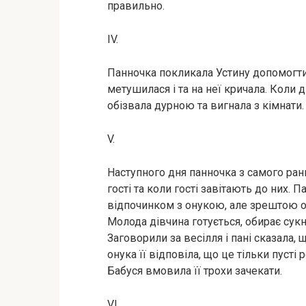
правильно.
IV.
Панночка покликала Устину допомогти 
метушилася і та на неї кричала. Коли д
обізвала дурною та вигнала з кімнати.
V.
Наступного дня панночка з самого ранк
гості та коли гості завітають до них. 
відпочинком з онукою, але зрештою ос
Молода дівчина готується, обирає сукні
Заговорили за весілля і пані сказала, 
онука її відповіла, що це тільки пуст
Бабуся вмовила її трохи зачекати.
VI.