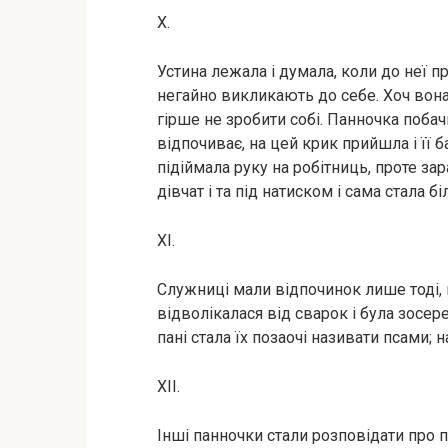
X.
Устина лежала і думала, коли до неї пр
негайно викликають до себе. Хоч вона
гірше не зробити собі. Панночка побачи
відпочиває, на цей крик прийшла і її ба
підіймала руку на робітниць, проте за
дівчат і та під натиском і сама стала 
XI.
Служниці мали відпочинок лише тоді, 
відволікалася від сварок і була зосер
пані стала їх позаочі називати псами; н
XII.
Інші панночки стали розповідати про 