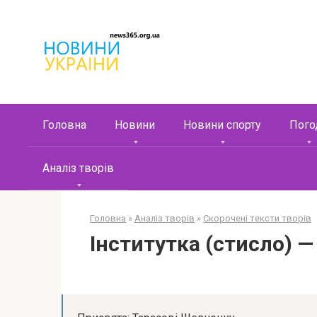
Перейти
к
контенту
Головна
Новини
Новини спорту
Пого
Аналіз творів
Головна
»
Аналіз творів
»
Скорочені тексти творів
Інститутка (стисло) 