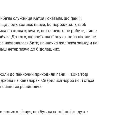
ибігла служниця Катря і сказала, що пані її
 ще ледь ходила, пішла, бо переживала, щоб
ла її і стала кричати, що та нічого не робить, лише
буся. До того, як приїхала її онука, вона ніколи не
раз нахвалялася бити; панночка жалілася завжди на
більш нетерпляча до бідолашних.
коли до панночки приходили пани — вона тоді
еджена на кавалерах. Сварилися через неї і стара
а осінь всі розійшлися.
полкового лікаря, що був на зовнішність дуже