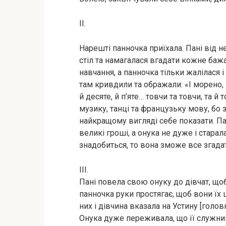
ІІ.
Нарешті панночка приїхала. Пані від не
стіл та намагалася вгадати кожне баж
навчання, а панночка тільки жалілася і 
там кривдили та ображали: «І морено, й
й десяте, й п’яте… товчи та товчи, та 
музику, танці та французьку мову, бо
найкращому вигляді себе показати. Пан
великі гроші, а онука не дуже і стара
знадобиться, то вона зможе все згадат
ІІІ.
Пані повела свою онуку до дівчат, щоб
панночка руки простягає, щоб вони їх 
них і дівчина вказала на Устину [голов
Онука дуже переживала, що її служниця