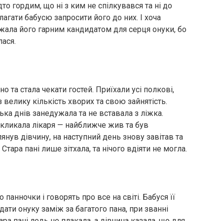
о гордим, що ні з ким не спілкувався та ні до
лагати бабусю запросити його до них. І хоча
ажала його гарним кандидатом для серця онуки, бо
лася.
о та стала чекати гостей. Приїхали усі полкові,
з велику кількість хворих та свою зайнятість.
ька днів занедужала та не вставала з ліжка.
икликала лікаря — найближче жив та був
янув дівчину, на наступний день знову завітав та
 Стара пані лише зітхала, та нічого вдіяти не могла.
панночки і говорять про все на світі. Бабуся її
дати онуку заміж за багатого пана, при званні
ра пані ледь не плакала, а дівчина казала, що для