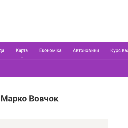
да
Карта
Економіка
Автоновини
Курс ва
— Марко Вовчок