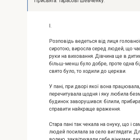
Присвята: Тарасові Шевченку.
І.
Розповідь ведеться від лиця головної
сиротою, виросла серед людей, що част
руки на виховання. Дівчина ще в дити
більш-менш було добре, проте одна бід
свято було, то ходили до церкви.
У пані, при дворі якої вона працювала,
перечитувала щодня і яку любила безм
будинок заворушився: білили, прибира
справити найкраще враження.
Стара пані так чекала на онуку, що і са
людей посилала за село виглядати. Дл
волею, заквітчували себе вінками, ди