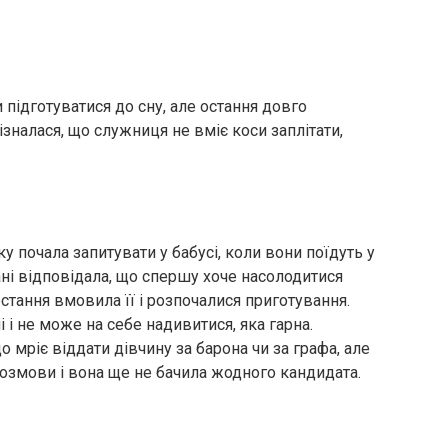
підготуватися до сну, але остання довго
ізналася, що служниця не вміє коси заплітати,
у почала запитувати у бабусі, коли вони поїдуть у
Пані відповідала, що спершу хоче насолодитися
тання вмовила її і розпочалися приготування.
 і не може на себе надивитися, яка гарна.
що мріє віддати дівчину за барона чи за графа, але
і розмови і вона ще не бачила жодного кандидата.