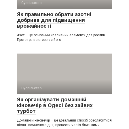
Суспільство
Як правильно обрати азотні
добрива для підвищення
врожайності
Азот — це основний «паливний елемент» для рослин.
Проте гра в лотерею з його
Суспільство
Як організувати домашній
кіновечір в Одесі без зайвих
турбот
Домашній кіновечір — це ідеальний спосіб розслабитися
після насиченого дня, провести час із близькими