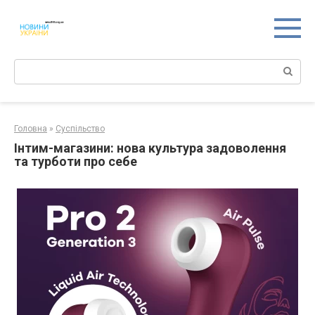
Перейти
к
контенту
Поиск:
Головна
»
Суспільство
Інтим-магазини: нова культура задоволення
та турботи про себе