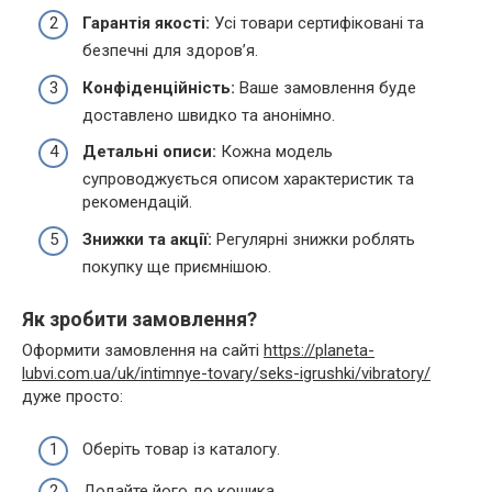
Гарантія якості:
Усі товари сертифіковані та
безпечні для здоров’я.
Конфіденційність:
Ваше замовлення буде
доставлено швидко та анонімно.
Детальні описи:
Кожна модель
супроводжується описом характеристик та
рекомендацій.
Знижки та акції:
Регулярні знижки роблять
покупку ще приємнішою.
Як зробити замовлення?
Оформити замовлення на сайті
https://planeta-
lubvi.com.ua/uk/intimnye-tovary/seks-igrushki/vibratory/
дуже просто:
Оберіть товар із каталогу.
Додайте його до кошика.