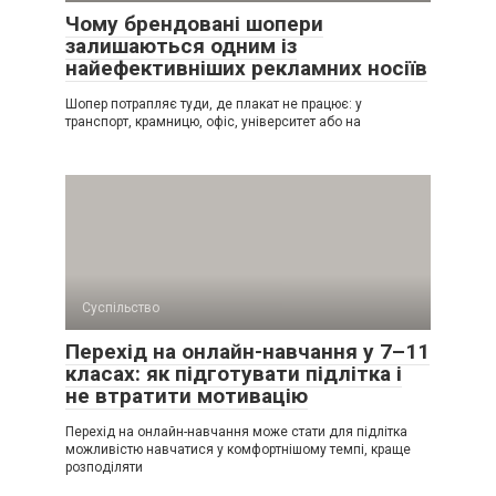
Чому брендовані шопери
залишаються одним із
найефективніших рекламних носіїв
Шопер потрапляє туди, де плакат не працює: у
транспорт, крамницю, офіс, університет або на
Суспільство
Перехід на онлайн-навчання у 7–11
класах: як підготувати підлітка і
не втратити мотивацію
Перехід на онлайн-навчання може стати для підлітка
можливістю навчатися у комфортнішому темпі, краще
розподіляти