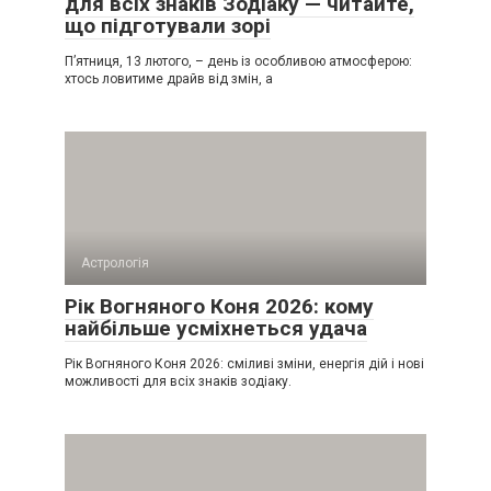
для всіх знаків Зодіаку — читайте,
що підготували зорі
П’ятниця, 13 лютого, – день із особливою атмосферою:
хтось ловитиме драйв від змін, а
Астрологія
Рік Вогняного Коня 2026: кому
найбільше усміхнеться удача
Рік Вогняного Коня 2026: сміливі зміни, енергія дій і нові
можливості для всіх знаків зодіаку.