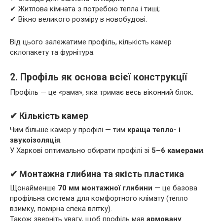
✔ Житлова кімната з потребою тепла і тиші;
✔ Вікно великого розміру в новобудові.
Від цього залежатиме профіль, кількість камер
склопакету та фурнітура.
2. Профіль як основа всієї конструкції
Профіль — це «рама», яка тримає весь віконний блок.
✔ Кількість камер
Чим більше камер у профілі — тим
краща тепло- і
звукоізоляція
.
У Харкові оптимально обирати профілі зі
5–6 камерами
.
✔ Монтажна глибина та якість пластика
Щонайменше
70 мм монтажної глибини
— це базова
профільна система для комфортного клімату (тепло
взимку, помірна спека влітку).
Також зверніть увагу, щоб профіль мав
армовану