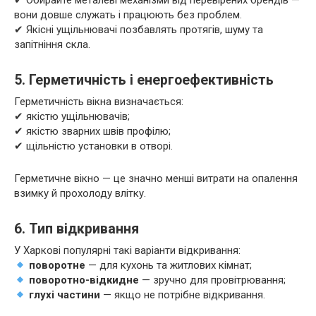
✔ Обирайте металеві механізми від перевірених брендів —
вони довше служать і працюють без проблем.
✔ Якісні ущільнювачі позбавлять протягів, шуму та
запітніння скла.
5. Герметичність і енергоефективність
Герметичність вікна визначається:
✔ якістю ущільнювачів;
✔ якістю зварних швів профілю;
✔ щільністю установки в отворі.
Герметичне вікно — це значно менші витрати на опалення
взимку й прохолоду влітку.
6. Тип відкривання
У Харкові популярні такі варіанти відкривання:
поворотне
— для кухонь та житлових кімнат;
поворотно-відкидне
— зручно для провітрювання;
глухі частини
— якщо не потрібне відкривання.