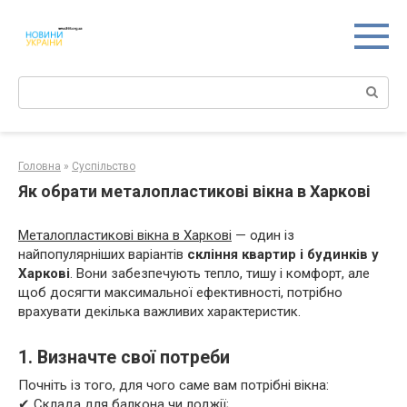
Перейти
к
контенту
Поиск:
Головна
»
Суспільство
Як обрати металопластикові вікна в Харкові
Металопластикові вікна в Харкові
— один із
найпопулярніших варіантів
скління квартир і будинків у
Харкові
. Вони забезпечують тепло, тишу і комфорт, але
щоб досягти максимальної ефективності, потрібно
врахувати декілька важливих характеристик.
1. Визначте свої потреби
Почніть із того, для чого саме вам потрібні вікна:
✔ Склада для балкона чи лоджії;