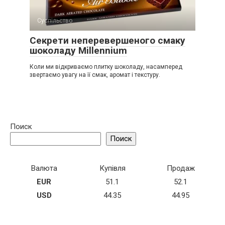
Суспільство
Секрети неперевершеного смаку
шоколаду Millennium
Коли ми відкриваємо плитку шоколаду, насамперед
звертаємо увагу на її смак, аромат і текстуру.
Поиск
Поиск
Валюта
Купівля
Продаж
EUR
51.1
52.1
USD
44.35
44.95