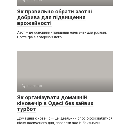
Суспільство
Як правильно обрати азотні
добрива для підвищення
врожайності
Азот — це основний «паливний елемент» для рослин.
Проте гра в лотерею з його
Суспільство
Як організувати домашній
кіновечір в Одесі без зайвих
турбот
Домашній кіновечір — це ідеальний спосіб розслабитися
після насиченого дня, провести час із близькими