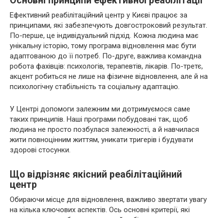
Основні принципи ефективної реабілітації
Ефективний реабілітаційний центр у Києві працює за
принципами, які забезпечують довгостроковий результат.
По-перше, це індивідуальний підхід. Кожна людина має
унікальну історію, тому програма відновлення має бути
адаптованою до її потреб. По-друге, важлива командна
робота фахівців: психологів, терапевтів, лікарів. По-третє,
акцент робиться не лише на фізичне відновлення, але й на
психологічну стабільність та соціальну адаптацію.
У Центрі допомоги залежним ми дотримуємося саме
таких принципів. Наші програми побудовані так, щоб
людина не просто позбулася залежності, а й навчилася
жити повноцінним життям, уникати тригерів і будувати
здорові стосунки.
Що відрізняє якісний реабілітаційний
центр
Обираючи місце для відновлення, важливо звертати увагу
на кілька ключових аспектів. Ось основні критерії, які