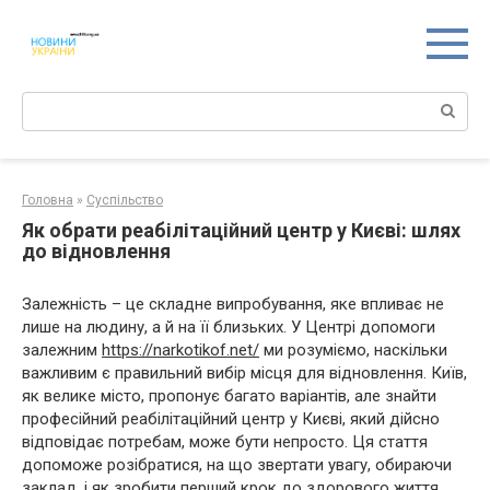
Перейти
к
контенту
Поиск:
Головна
»
Суспільство
Як обрати реабілітаційний центр у Києві: шлях
до відновлення
Залежність – це складне випробування, яке впливає не
лише на людину, а й на її близьких. У Центрі допомоги
залежним
https://narkotikof.net/
ми розуміємо, наскільки
важливим є правильний вибір місця для відновлення. Київ,
як велике місто, пропонує багато варіантів, але знайти
професійний реабілітаційний центр у Києві, який дійсно
відповідає потребам, може бути непросто. Ця стаття
допоможе розібратися, на що звертати увагу, обираючи
заклад, і як зробити перший крок до здорового життя.