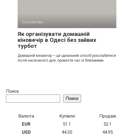
Суспільство
Як організувати домашній
кіновечір в Одесі без зайвих
турбот
Домашній кіновечір — це ідеальний спосіб розслабитися
після насиченого дня, провести час із близькими
Поиск
Поиск
Валюта
Купівля
Продаж
EUR
51.1
52.1
USD
44.35
44.95