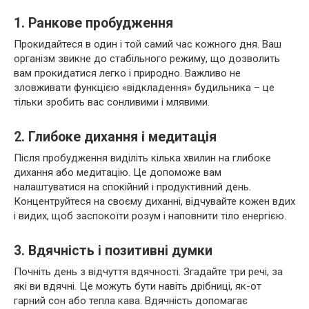
1. Ранкове пробудження
Прокидайтеся в один і той самий час кожного дня. Ваш
організм звикне до стабільного режиму, що дозволить
вам прокидатися легко і природно. Важливо не
зловживати функцією «відкладення» будильника – це
тільки зробить вас сонливими і млявими.
2. Глибоке дихання і медитація
Після пробудження виділіть кілька хвилин на глибоке
дихання або медитацію. Це допоможе вам
налаштуватися на спокійний і продуктивний день.
Концентруйтеся на своєму диханні, відчувайте кожен вдих
і видих, щоб заспокоїти розум і наповнити тіло енергією.
3. Вдячність і позитивні думки
Почніть день з відчуття вдячності. Згадайте три речі, за
які ви вдячні. Це можуть бути навіть дрібниці, як-от
гарний сон або тепла кава. Вдячність допомагає