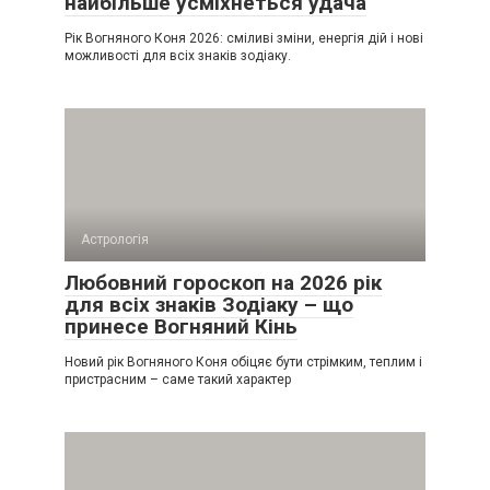
найбільше усміхнеться удача
Рік Вогняного Коня 2026: сміливі зміни, енергія дій і нові
можливості для всіх знаків зодіаку.
Астрологія
Любовний гороскоп на 2026 рік
для всіх знаків Зодіаку – що
принесе Вогняний Кінь
Новий рік Вогняного Коня обіцяє бути стрімким, теплим і
пристрасним – саме такий характер