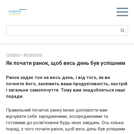
Перейти
к
контенту
Поиск:
Головна
»
Астрологія
Як почати ранок, щоб весь день був успішним
Ранок задає тон на весь день, і від того, як ви
почнете його, залежить ваша продуктивність, настрій
і загальне самопочуття. Тому вам знадобляться наші
поради.
Правильний початок ранку може допомогти вам
відчувати себе зарядженими, зосередженими та
готовими до розв’язання будь-яких завдань. Ось кілька
порад, з чого почати ранок, щоб весь день був успішним.