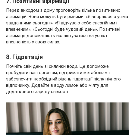
7. Позитивні афірмації
Перед виходом з дому проговоріть кілька позитивних
афірмацій. Вони можуть бути різними: «Я впораюся з усіма
завданнями сьогодні», «Я відчуваю себе енергійним і
впевненим», «Сьогодні буде чудовий день». Позитивні
афірмації допомагають налаштуватися на успіх і
впевненість у своїх силах.
8. Гідратація
Почніть свій день зі склянки води. Це допоможе
пробудити ваш організм, підтримати метаболізм і
забезпечити необхідний рівень гідратації після нічного
відпочинку. Додайте в воду лимон або м’яту для
додаткового заряду свіжості.