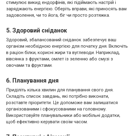
стимулює викид ендорфінів, які підіймають настрій і
заряджають енергією. Оберіть вправи, які приносять вам
задоволення, чи то йога, біг чи просто розтяжка.
5. Здоровий сніданок
Здоровий, збалансований сніданок забезпечує ваш
організм необхідною енергією для початку дня. Включіть
в раціон білки, корисні жири та вуглеводи. Наприклад,
вівсянка з фруктами, омлет із зеленню або смузі з
овочами та фруктами.
6. Планування дня
Приділіть кілька хвилин для планування свого дня.
Складіть список завдань, які потрібно виконати,
розставте пріоритети. Це допоможе вам залишатися
організованими і сфокусованими на головному.
Використовуйте планувальники або мобільні додатки,
щоб ефективно керувати своїм часом.