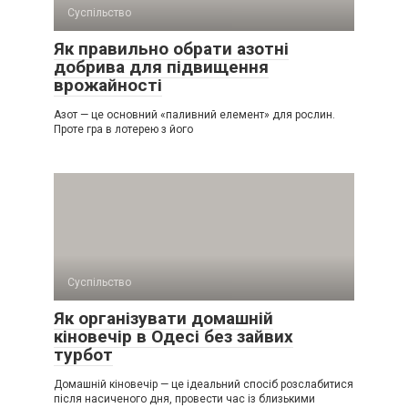
Суспільство
Як правильно обрати азотні
добрива для підвищення
врожайності
Азот — це основний «паливний елемент» для рослин.
Проте гра в лотерею з його
Суспільство
Як організувати домашній
кіновечір в Одесі без зайвих
турбот
Домашній кіновечір — це ідеальний спосіб розслабитися
після насиченого дня, провести час із близькими