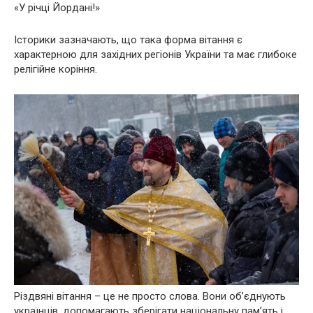
«У річці Йордані!»
Історики зазначають, що така форма вітання є
характерною для західних регіонів України та має глибоке
релігійне коріння.
Різдвяні вітання – це не просто слова. Вони об’єднують
українців, допомагають зберігати національну пам’ять і