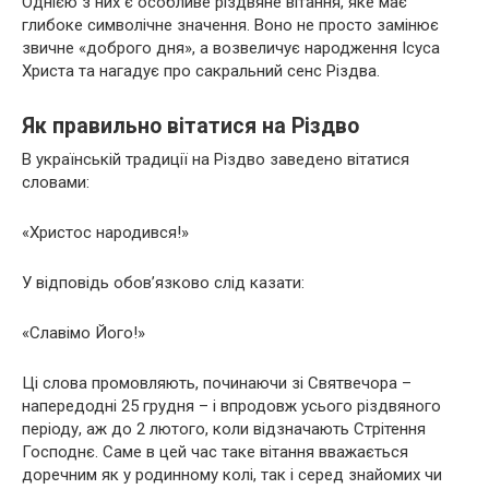
Однією з них є особливе різдвяне вітання, яке має
глибоке символічне значення. Воно не просто замінює
звичне «доброго дня», а возвеличує народження Ісуса
Христа та нагадує про сакральний сенс Різдва.
Як правильно вітатися на Різдво
В українській традиції на Різдво заведено вітатися
словами:
«Христос народився!»
У відповідь обов’язково слід казати:
«Славімо Його!»
Ці слова промовляють, починаючи зі Святвечора –
напередодні 25 грудня – і впродовж усього різдвяного
періоду, аж до 2 лютого, коли відзначають Стрітення
Господнє. Саме в цей час таке вітання вважається
доречним як у родинному колі, так і серед знайомих чи