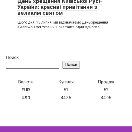
День хрещення Київської Русі-
України: красиві привітання з
великим святом
Цього дня, 15 липня, ми відзначаємо День хрещення
Київської Русі-України. Привітайте один одного з
Поиск
Поиск
Валюта
Купівля
Продаж
EUR
51
52
USD
44.35
44.95