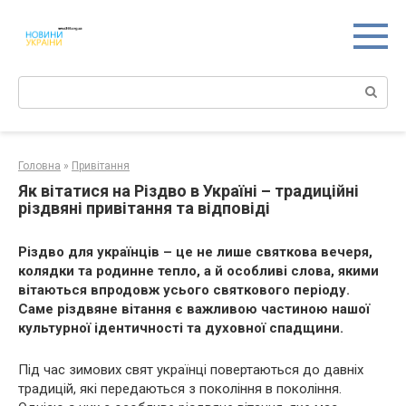
Перейти
к
контенту
Поиск:
Головна
»
Привітання
Як вітатися на Різдво в Україні – традиційні
різдвяні привітання та відповіді
Різдво для українців – це не лише святкова вечеря,
колядки та родинне тепло, а й особливі слова, якими
вітаються впродовж усього святкового періоду.
Саме різдвяне вітання є важливою частиною нашої
культурної ідентичності та духовної спадщини.
Під час зимових свят українці повертаються до давніх
традицій, які передаються з покоління в покоління.