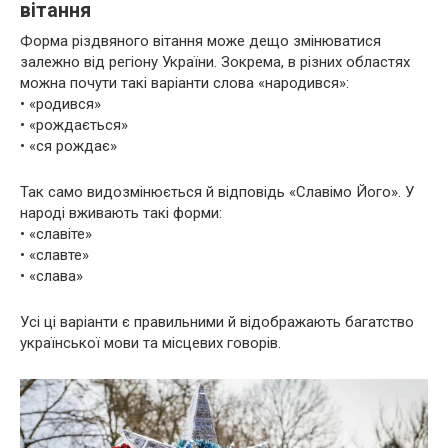
вітання
Форма різдвяного вітання може дещо змінюватися
залежно від регіону України. Зокрема, в різних областях
можна почути такі варіанти слова «народився»:
• «родився»
• «рождається»
• «ся рождає»
Так само видозмінюється й відповідь «Славімо Його». У
народі вживають такі форми:
• «славіте»
• «славте»
• «слава»
Усі ці варіанти є правильними й відображають багатство
української мови та місцевих говорів.