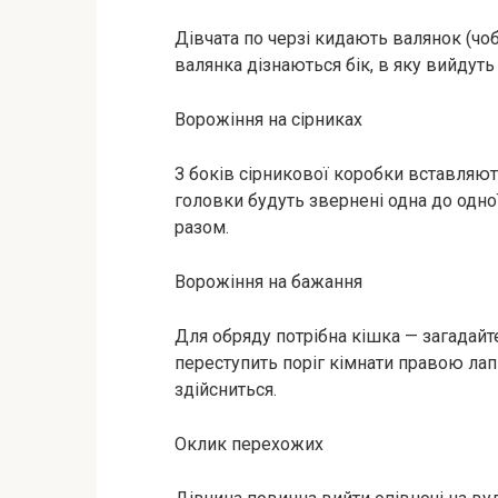
Дівчата по черзі кидають валянок (чоб
валянка дізнаються бік, в яку вийдуть
Ворожіння на сірниках
З боків сірникової коробки вставляют
головки будуть звернені одна до одної
разом.
Ворожіння на бажання
Для обряду потрібна кішка — загадайте
переступить поріг кімнати правою лап
здійсниться.
Оклик перехожих