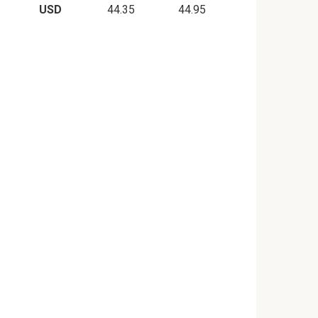
USD
44.35
44.95