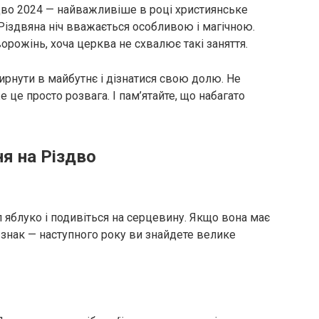
дво 2024 — найважливіше в році християнське
Різдвяна ніч вважається особливою і магічною.
орожінь, хоча церква не схвалює такі заняття.
ирнути в майбутнє і дізнатися свою долю. Не
 це просто розвага. І пам’ятайте, що набагато
я на Різдво
л яблуко і подивіться на серцевину. Якщо вона має
 знак — наступного року ви знайдете велике