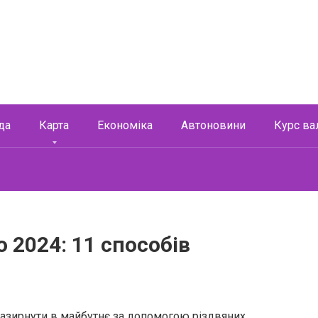
да
Карта
Економіка
Автоновини
Курс ва
 2024: 11 способів
 зазирнути в майбутнє за допомогою різдвяних