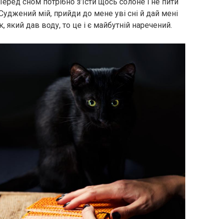
еред сном потрібно з’їсти щось солоне і не пити
«Суджений мій, прийди до мене уві сні й дай мені
 який дав воду, то це і є майбутній наречений.