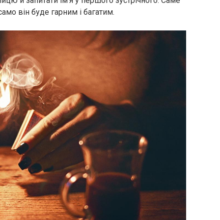
ицю й запитати ім’я у першого зустрічного. Саме
само він буде гарним і багатим.