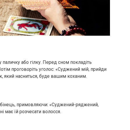
у паличку або гілку. Перед сном покладіть
 Потім проговоріть уголос: «Суджений мій, прийди
к, який насниться, буде вашим коханим.
ебінець, примовляючи: «Суджений-ряджений,
і має їй розчесати волосся.