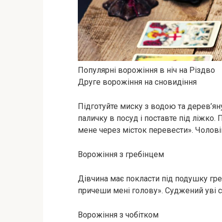
Популярні ворожіння в ніч на Різдво
Друге ворожіння на сновидіння
Підготуйте миску з водою та дерев’ян
паличку в посуд і поставте під ліжко.
мене через місток перевести». Чолові
Ворожіння з гребінцем
Дівчина має покласти під подушку гр
причеши мені голову». Суджений уві сн
Ворожіння з чобітком