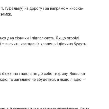
іт, туфельку) на дорогу і за напрямом «носка»
 заміж.
ься два сірники і підпалюють. Якщо згорілі
 – значить «загадані» хлопець і дівчина будуть
 бажання і покличте до себе тварину. Якщо кіт
кою, то загадане не збудеться, а якщо лівою —