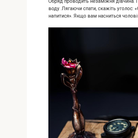
Обряд проводить незаміжня дівчина. П
воду. Лягаючи спати, скажіть уголос: 
напитися». Якщо вам насниться чоловік,