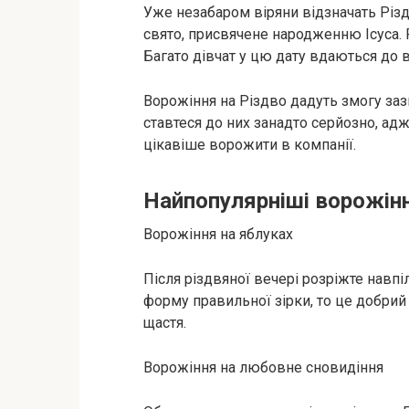
Уже незабаром віряни відзначать Різ
свято, присвячене народженню Ісуса. 
Багато дівчат у цю дату вдаються до в
Ворожіння на Різдво дадуть змогу заз
ставтеся до них занадто серйозно, адже
цікавіше ворожити в компанії.
Найпопулярніші ворожінн
Ворожіння на яблуках
Після різдвяної вечері розріжте навпі
форму правильної зірки, то це добрий
щастя.
Ворожіння на любовне сновидіння