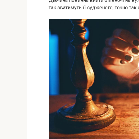
Дівчина повинна вийти опівночі на вул
так зватимуть її судженого, точно так 