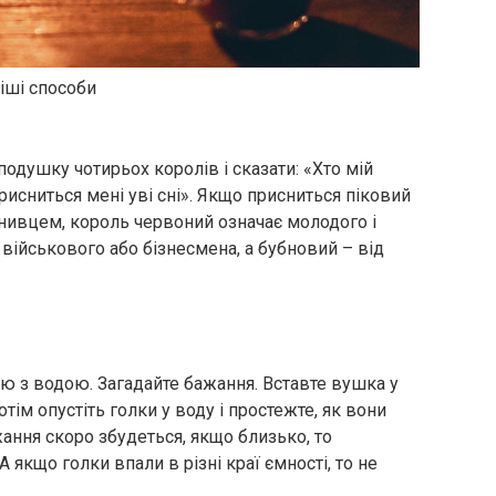
іші способи
одушку чотирьох королів і сказати: «Хто мій
рисниться мені уві сні». Якщо присниться піковий
внивцем, король червоний означає молодого і
д військового або бізнесмена, а бубновий – від
улю з водою. Загадайте бажання. Вставте вушка у
тім опустіть голки у воду і простежте, як вони
жання скоро збудеться, якщо близько, то
А якщо голки впали в різні краї ємності, то не