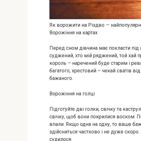
Як ворожити на Різдво — найпопулярн
Ворожіння на картах
Перед сном дівчина має покласти під п
суджений, хто мій ряджений, той хай п
король – наречений буде старим і ре
багатого, хрестовий – чекай сватів ві
бажаного.
Ворожіння на голці
Підготуйте дві голки, свічку та кастр
свічку, щоб вони покрилися воском. По
впали. Якщо одна на одну, то ваше ба
здійсниться частково і не дуже скоро. 
судилося.