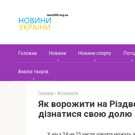
Перейти
к
контенту
Головна
Новини
Новини спорту
Пого
Аналіз творів
Головна
»
Астрологія
Як ворожити на Різдво
дізнатися свою долю
У ніч з 24 на 25 числа дівчата можуть