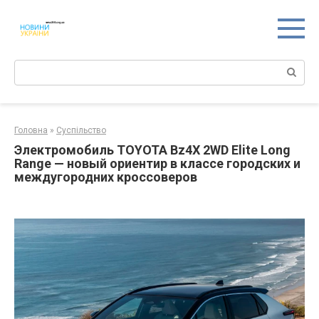
Перейти
к
контенту
Поиск:
Головна
»
Суспільство
Электромобиль TOYOTA Bz4X 2WD Elite Long
Range — новый ориентир в классе городских и
междугородних кроссоверов