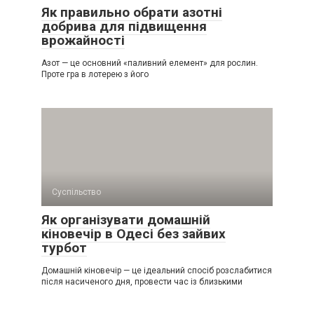
Як правильно обрати азотні
добрива для підвищення
врожайності
Азот — це основний «паливний елемент» для рослин.
Проте гра в лотерею з його
Суспільство
Як організувати домашній
кіновечір в Одесі без зайвих
турбот
Домашній кіновечір — це ідеальний спосіб розслабитися
після насиченого дня, провести час із близькими