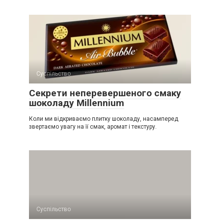
Суспільство
Секрети неперевершеного смаку
шоколаду Millennium
Коли ми відкриваємо плитку шоколаду, насамперед
звертаємо увагу на її смак, аромат і текстуру.
Суспільство