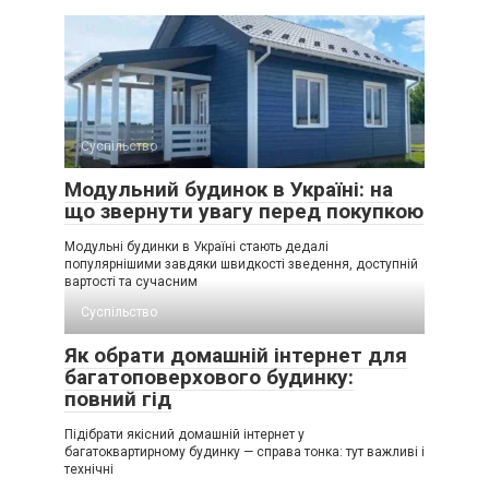
Суспільство
Модульний будинок в Україні: на
що звернути увагу перед покупкою
Модульні будинки в Україні стають дедалі
популярнішими завдяки швидкості зведення, доступній
вартості та сучасним
Суспільство
Як обрати домашній інтернет для
багатоповерхового будинку:
повний гід
Підібрати якісний домашній інтернет у
багатоквартирному будинку — справа тонка: тут важливі і
технічні