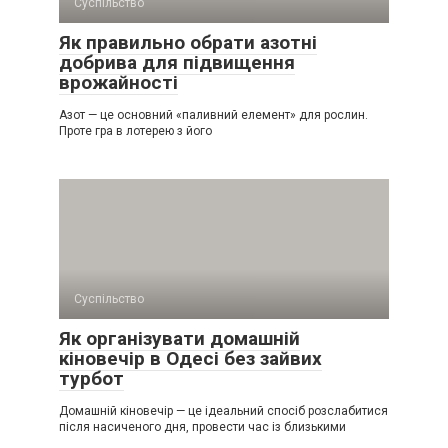
Суспільство
Як правильно обрати азотні
добрива для підвищення
врожайності
Азот — це основний «паливний елемент» для рослин.
Проте гра в лотерею з його
Суспільство
Як організувати домашній
кіновечір в Одесі без зайвих
турбот
Домашній кіновечір — це ідеальний спосіб розслабитися
після насиченого дня, провести час із близькими