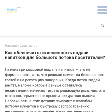
Перейти
к
контенту
Поиск:
Головна
»
Суспільство
Как обеспечить гигиеничность подачи
напитков для большого потока посетителей?
Гигиена при массовой выдаче напитков — это не
формальность, а то, что реально влияет на безопасность
гостей и на репутацию заведения. Когда поток людей
растёт, мелочи, которые раньше оставались
незаметными, начинают играть решающую роль: чистота
стаканов, герметичные крышки, аккуратная выдача.
Небрежность в этих деталях приводит к жалобам,
потерям клиентов и быстрому распространению
негативных отзывов онлайн. Напротив, внимание к