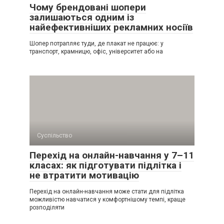
Чому брендовані шопери
залишаються одним із
найефективніших рекламних носіїв
Шопер потрапляє туди, де плакат не працює: у
транспорт, крамницю, офіс, університет або на
Суспільство
Перехід на онлайн-навчання у 7–11
класах: як підготувати підлітка і
не втратити мотивацію
Перехід на онлайн-навчання може стати для підлітка
можливістю навчатися у комфортнішому темпі, краще
розподіляти