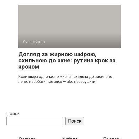
Суспільство
Догляд за жирною шкірою,
схильною до акне: рутина крок за
кроком
Коли шкіра одночасно жирна і схильна до висипань,
легко наробити помилок — або пересушити
Поиск
Поиск