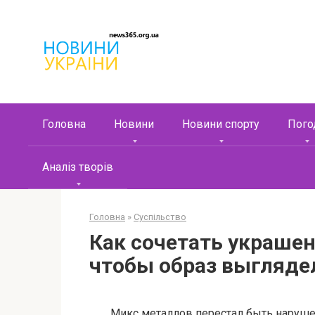
Перейти
к
контенту
Головна
Новини
Новини спорту
Пого
Аналіз творів
Головна
»
Суспільство
Как сочетать украшен
чтобы образ выгляде
Микс металлов перестал быть наруш