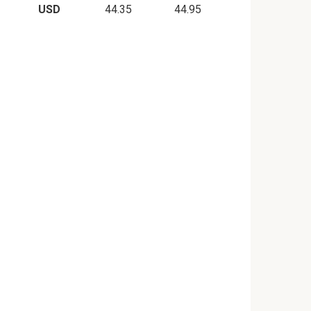
USD
44.35
44.95