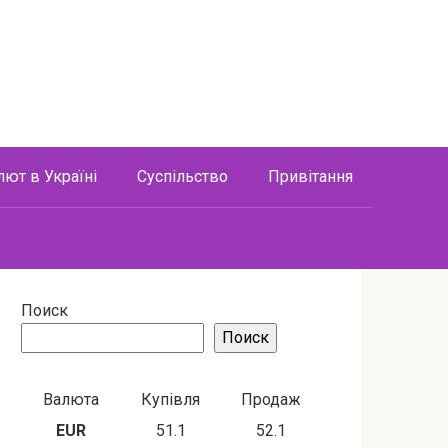
лют в Україні
Суспільство
Привітання
Поиск
Поиск
Валюта
Купівля
Продаж
EUR
51.1
52.1