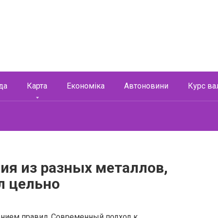
да
Карта
Економіка
Автоновини
Курс ва
ия из разных металлов,
л цельно
ением правил. Современный подход к