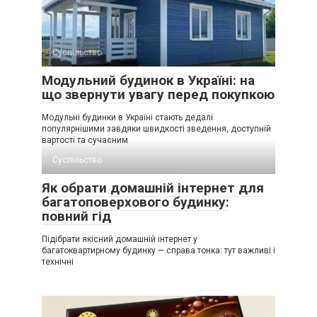
Суспільство
Модульний будинок в Україні: на
що звернути увагу перед покупкою
Модульні будинки в Україні стають дедалі
популярнішими завдяки швидкості зведення, доступній
вартості та сучасним
Суспільство
Як обрати домашній інтернет для
багатоповерхового будинку:
повний гід
Підібрати якісний домашній інтернет у
багатоквартирному будинку — справа тонка: тут важливі і
технічні