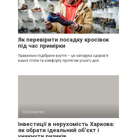
Суспільство
Як перевірити посадку кросівок
під час примірки
Правильно підібране взуття – це запорука здоров’я
вашої стопи та комфорту протягом усього дня.
Суспільство
Інвестиції в нерухомість Харкова:
як обрати ідеальний об’єкт і
уникнути ризиків