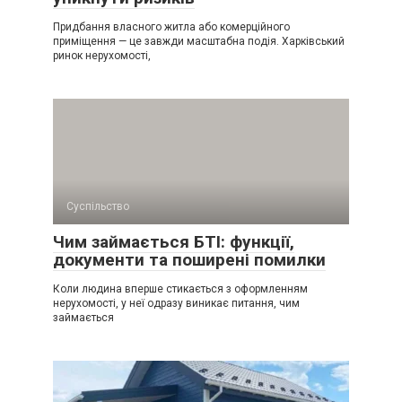
Придбання власного житла або комерційного
приміщення — це завжди масштабна подія. Харківський
ринок нерухомості,
Суспільство
Чим займається БТІ: функції,
документи та поширені помилки
Коли людина вперше стикається з оформленням
нерухомості, у неї одразу виникає питання, чим
займається