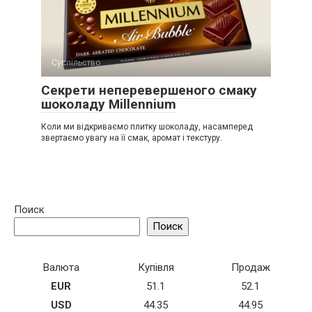
Суспільство
Секрети неперевершеного смаку
шоколаду Millennium
Коли ми відкриваємо плитку шоколаду, насамперед
звертаємо увагу на її смак, аромат і текстуру.
Поиск
Поиск
Валюта
Купівля
Продаж
EUR
51.1
52.1
USD
44.35
44.95