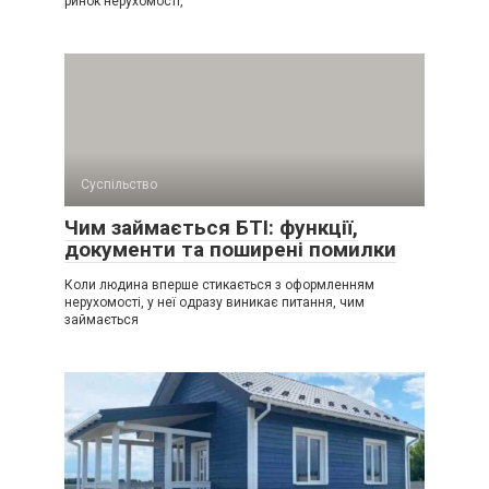
ринок нерухомості,
Суспільство
Чим займається БТІ: функції,
документи та поширені помилки
Коли людина вперше стикається з оформленням
нерухомості, у неї одразу виникає питання, чим
займається