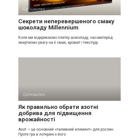
Суспільство
Секрети неперевершеного смаку
шоколаду Millennium
Коли ми відкриваємо плитку шоколаду, насамперед
звертаємо увагу на її смак, аромат і текстуру.
Суспільство
Як правильно обрати азотні
добрива для підвищення
врожайності
Азот — це основний «паливний елемент» для рослин.
Проте гра в лотерею з його