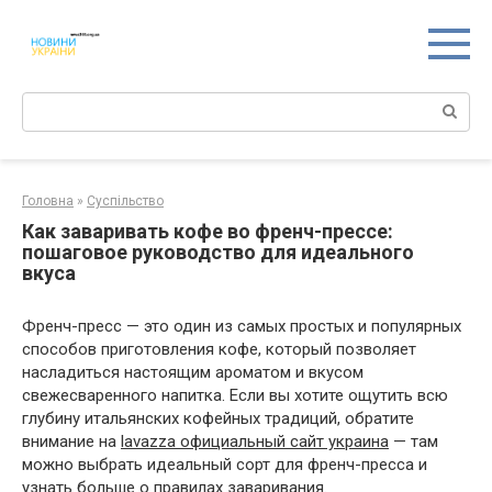
Перейти
к
контенту
Поиск:
Головна
»
Суспільство
Как заваривать кофе во френч-прессе:
пошаговое руководство для идеального
вкуса
Френч-пресс — это один из самых простых и популярных
способов приготовления кофе, который позволяет
насладиться настоящим ароматом и вкусом
свежесваренного напитка. Если вы хотите ощутить всю
глубину итальянских кофейных традиций, обратите
внимание на
lavazza официальный сайт украина
— там
можно выбрать идеальный сорт для френч-пресса и
узнать больше о правилах заваривания.