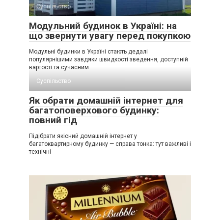
Суспільство
Модульний будинок в Україні: на
що звернути увагу перед покупкою
Модульні будинки в Україні стають дедалі
популярнішими завдяки швидкості зведення, доступній
вартості та сучасним
Суспільство
Як обрати домашній інтернет для
багатоповерхового будинку:
повний гід
Підібрати якісний домашній інтернет у
багатоквартирному будинку — справа тонка: тут важливі і
технічні