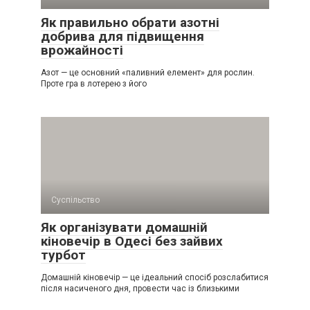
Як правильно обрати азотні
добрива для підвищення
врожайності
Азот — це основний «паливний елемент» для рослин.
Проте гра в лотерею з його
Суспільство
Як організувати домашній
кіновечір в Одесі без зайвих
турбот
Домашній кіновечір — це ідеальний спосіб розслабитися
після насиченого дня, провести час із близькими