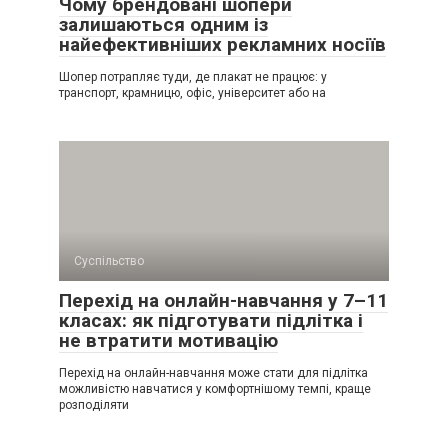
Чому брендовані шопери
залишаються одним із
найефективніших рекламних носіїв
Шопер потрапляє туди, де плакат не працює: у
транспорт, крамницю, офіс, університет або на
Суспільство
Перехід на онлайн-навчання у 7–11
класах: як підготувати підлітка і
не втратити мотивацію
Перехід на онлайн-навчання може стати для підлітка
можливістю навчатися у комфортнішому темпі, краще
розподіляти