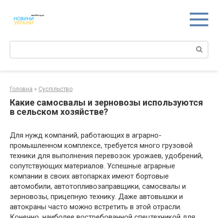
Перейти
к
контенту
Поиск:
Головна
»
Суспільство
Какие самосвалы и зерновозы используются
в сельском хозяйстве?
Для нужд компаний, работающих в аграрно-
промышленном комплексе, требуется много грузовой
техники для выполнения перевозок урожаев, удобрений,
сопутствующих материалов. Успешные аграрные
компании в своих автопарках имеют бортовые
автомобили, автотопливозаправщики, самосвалы и
зерновозы, прицепную технику. Даже автовышки и
автокраны часто можно встретить в этой отрасли.
Конечно, наиболее востребованной спецтехникой для