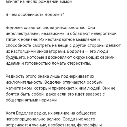
влияет на число рождений зимой.
В чем особенность Водолея?
Водолеи славятся своей уникальностью. Они
интеллектуальны, независимы и обладают невероятной
тягой к новизне. Их нестандартное мышление и
способность смотреть на вещи с другой стороны делают
их настоящими инноваторами. Водолеи — это люди
будущего, которые вдохновляют окружающих своими
идеями и готовностью ломать стереотипы.
Редкость этого знака лишь подчеркивает их
исключительность. Водолеи отличаются особым
магнетизмом, который привлекает к ним людей. Они не
боятся быть собой, даже если это идет вразрез с
общепринятыми нормами.
Хотя Водолеи редки, их влияние на общество
непропорционально велико. Среди них часто
встречаются ученые, изобретатели, философы и