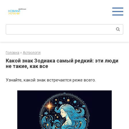
Перейти
к
контенту
Поиск:
Головна
»
Астрологія
Какой знак Зодиака самый редкий: эти люди
не такие, как все
Узнайте, какой знак встречается реже всего.