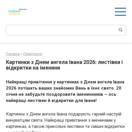
Перейти
к
контенту
Поиск:
Головна
»
Привітання
Картинки з Днем ангела Івана 2026: листівки і
відкритки на іменини
Найкращі привітання у картинках з Днем ангела Івана
2026 потішать ваших знайомих Вань в їхнє свято. 20
січня не забудьте поздоровити іменинників – ось
найкращі листівки й відкритки для Івана!
Картинки з Днем ангела Івана подарують гарний настрій
винуватцям свята. Найкращі привітання з іменинами у
картинках, а також прикольні листівки та смішні відкритки