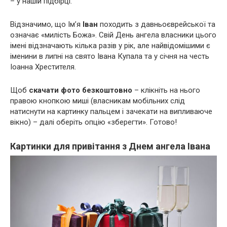
– у нашій підбірці.
Відзначимо, що Ім’я
Іван
походить з давньоєврейської та
означає «милість Божа». Свій День ангела власники цього
імені відзначають кілька разів у рік, але найвідомішими є
іменини в липні на свято Івана Купала та у січня на честь
Іоанна Хрестителя.
Щоб
скачати фото безкоштовно
– клікніть на нього
правою кнопкою миші (власникам мобільних слід
натиснути на картинку пальцем і зачекати на випливаюче
вікно) – далі оберіть опцію «зберегти». Готово!
Картинки для привітання з Днем ангела Івана