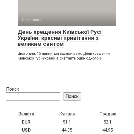
Привітання
День хрещення Київської Русі-
України: красиві привітання з
великим святом
Цього дня, 15 липня, ми відзначаємо День хрещення
Київської Русі-України. Привітайте один одного з
Поиск
Поиск
Валюта
Купівля
Продаж
EUR
51.1
52.1
USD
44.35
44.95