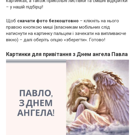
картинках, а також прикольні листівки та смішні відкритки
– у нашій підбірці!
Щоб
скачати фото безкоштовно
– клікніть на нього
правою кнопкою миші (власникам мобільних слід
натиснути на картинку пальцем і зачекати на випливаюче
вікно) – далі оберіть опцію «зберегти». Готово!
Картинки для привітання з Днем ангела Павла