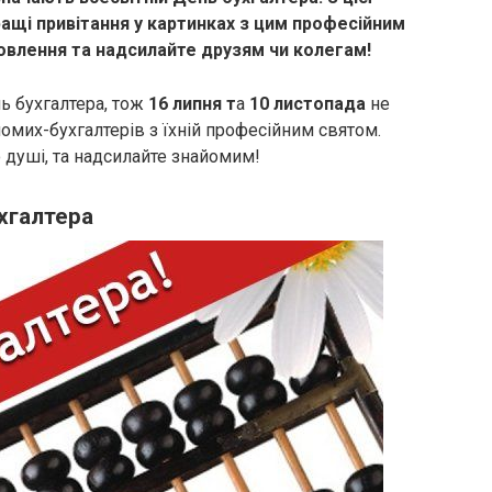
ращі привітання у картинках з цим професійним
влення та надсилайте друзям чи колегам!
нь бухгалтера, тож
16 липня т
а
10 листопада
не
йомих-бухгалтерів з їхній професійним святом.
о душі, та надсилайте знайомим!
ухгалтера