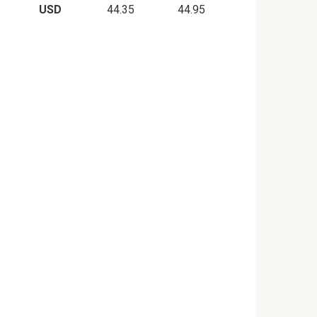
USD
44.35
44.95