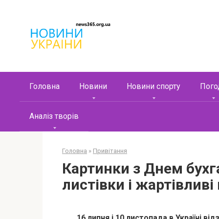
Перейти
к
контенту
Головна
Новини
Новини спорту
Пого
Аналіз творів
Головна
»
Привітання
Картинки з Днем бухга
листівки і жартівливі
16 липня і 10 листопада в Україні ві