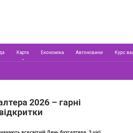
да
Карта
Економіка
Автоновини
Курс ва
лтера 2026 – гарні
 відкритки
дзначають всесвітній День бухгалтера. З цієї