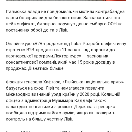
Італійська влада не повідомила, чи містила контрабандна
партія боєприпаси для безпілотників. Зазначається, що
цей конфіскат, ймовірно, порушує давнє ембарго ООН на
постачання зброї до та з Лівії.
Онлайн-курс «B2B-продажі» від Laba. Розробіть ефективну
стратегію B2B-продажів за 11 занять: від воронки до
партнерської програми.Лектор курсу — засновник
консалтингової компанії, який має 15 років досвіду в
продажах. Дізнатись більше
Фракція генерала Хафтара, «Лівійська національна армія»,
базується на сході Лівії та намагалася повалити
міжнародно визнаний уряд країни у 2020 році. Колишній
офіцер з адміністрації Муаммара Каддафі також
налагодив тісні зв’язки з росією. Держава-агресорка
пообіцяла підтримати його армію, якщо він поширить
контроль на більшу частину Лівії.