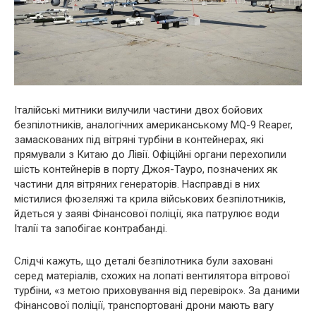
Італійські митники вилучили частини двох бойових
безпілотників, аналогічних американському MQ-9 Reaper,
замаскованих під вітряні турбіни в контейнерах, які
прямували з Китаю до Лівії. Офіційні органи перехопили
шість контейнерів в порту Джоя-Тауро, позначених як
частини для вітряних генераторів. Насправді в них
містилися фюзеляжі та крила військових безпілотників,
йдеться у заяві Фінансової поліції, яка патрулює води
Італії та запобігає контрабанді.
Слідчі кажуть, що деталі безпілотника були заховані
серед матеріалів, схожих на лопаті вентилятора вітрової
турбіни, «з метою приховування від перевірок». За даними
Фінансової поліції, транспортовані дрони мають вагу