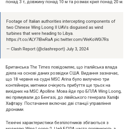
понад 3 т, довжину понад 10 м та розмах крил понад 20 м.
Footage of Italian authorities intercepting components of
two Chinese Wing Loong II UAVs disguised as wind
turbines that were heading to Libya.
https://t.co/ALY7IBwRaA pic.twitter.com/WeKoW0i7Rs
— Clash Report (@clashreport) July 3, 2024
Британська The Times повідомляє, що італійська влада
діяла на основі даних розвідки США. Видання зазначає,
що 18 червня на судні MSC Arina було вилучено три
контейнери, митники очікують прибуття ще трьох на
вихідних на MSC Apolline. Мова йде про БПЛА Wing Loong,
які прямували до Бенгазі, до лівійського генерала Халіфі
Хафтару. Постачання включає дві станції управління
дронами.
Технічні характеристики безпілотників збігаються з
моделлю Wing Loong-2. Цей БПЛА часто порівнюють з