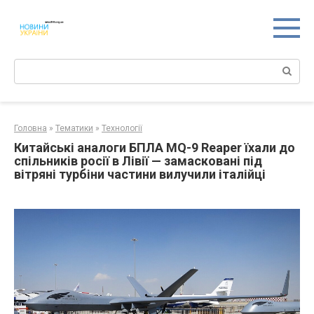
Перейти
к
контенту
Поиск:
Головна
»
Тематики
»
Технології
Китайські аналоги БПЛА MQ-9 Reaper їхали до
спільників росії в Лівії — замасковані під
вітряні турбіни частини вилучили італійці