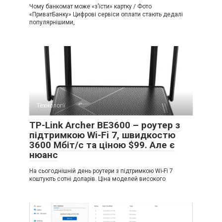
Чому банкомат може «з’їсти» картку / Фото
«ПриватБанку» Цифрові сервіси оплати стають дедалі
популярнішими,
Технології
TP-Link Archer BE3600 – роутер з
підтримкою Wi-Fi 7, швидкостю
3600 Мбіт/с та ціною $99. Але є
нюанс
На сьогоднішній день роутери з підтримкою Wi-Fi 7
коштують сотні доларів. Ціна моделей високого