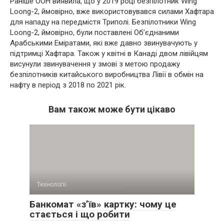
Раніше ООН виявила, що у 2019 році безпілотник Wing
Loong-2, ймовірно, вже використовувався силами Хафтара
для нападу на передмістя Триполі. Безпілотники Wing
Loong-2, ймовірно, були поставлені Об’єднаними
Арабськими Еміратами, які вже давно звинувачують у
підтримці Хафтара. Також у квітні в Канаді двом лівійцям
висунули звинувачення у змові з метою продажу
безпілотників китайського виробництва Лівії в обмін на
нафту в період з 2018 по 2021 рік.
Вам також може бути цікаво
Технології
Банкомат «з’їв» картку: чому це
стається і що робити