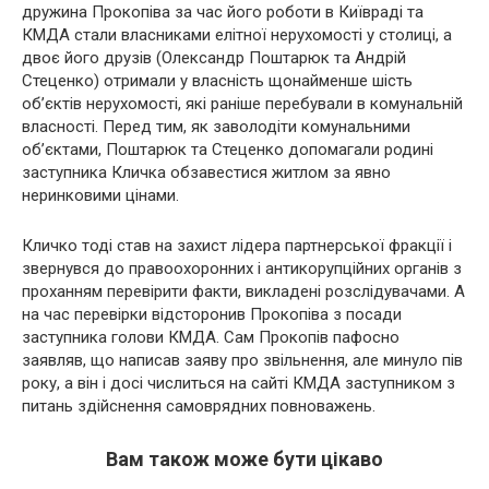
дружина Прокопіва за час його роботи в Київраді та
КМДА стали власниками елітної нерухомості у столиці, а
двоє його друзів (Олександр Поштарюк та Андрій
Стеценко) отримали у власність щонайменше шість
об’єктів нерухомості, які раніше перебували в комунальній
власності. Перед тим, як заволодіти комунальними
об’єктами, Поштарюк та Стеценко допомагали родині
заступника Кличка обзавестися житлом за явно
неринковими цінами.
Кличко тоді став на захист лідера партнерської фракції і
звернувся до правоохоронних і антикорупційних органів з
проханням перевірити факти, викладені розслідувачами. А
на час перевірки відсторонив Прокопіва з посади
заступника голови КМДА. Сам Прокопів пафосно
заявляв, що написав заяву про звільнення, але минуло пів
року, а він і досі числиться на сайті КМДА заступником з
питань здійснення самоврядних повноважень.
Вам також може бути цікаво