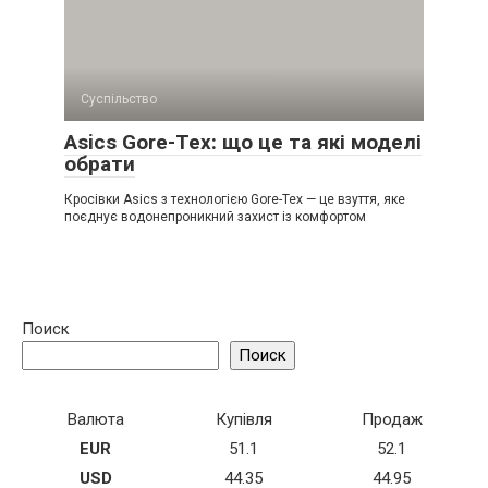
Суспільство
Asics Gore-Tex: що це та які моделі
обрати
Кросівки Asics з технологією Gore-Tex — це взуття, яке
поєднує водонепроникний захист із комфортом
Поиск
Поиск
Валюта
Купівля
Продаж
EUR
51.1
52.1
USD
44.35
44.95