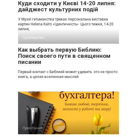
Куди сходити у Києві 14-20 липня:
дайджест культурних подій
У Музеї гетьманства триває персональна виставка
картин Helena Kalm «Ідентичність» Цього тижня, 14-20
липня,
Суспільство
Как выбрать первую Библию:
Поиск своего пути в священном
писании
Первый контакт с Библией может удивить: это не просто
книга, а целая вселенная мыслей
Привітання