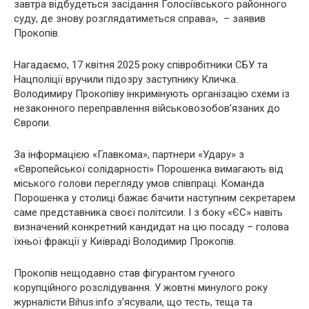
завтра відбудеться засідання Голосіївського районного
суду, де знову розглядатиметься справа», – заявив
Прокопів.
Нагадаємо, 17 квітня 2025 року співробітники СБУ та
Нацполіції вручили підозру заступнику Кличка.
Володимиру Прокопіву інкримінують організацію схеми із
незаконного переправлення військовозобов’язаних до
Європи.
За інформацією «Главкома», партнери «Удару» з
«Європейської солідарності» Порошенка вимагають від
міського голови перегляду умов співпраці. Команда
Порошенка у столиці бажає бачити наступним секретарем
саме представника своєї політсили. І з боку «ЄС» навіть
визначений конкретний кандидат на цю посаду – голова
їхньої фракції у Київраді Володимир Прокопів.
Прокопів нещодавно став фігурантом гучного
корупційного розслідування. У жовтні минулого року
журналісти Bihus.іnfo з’ясували, що тесть, теща та