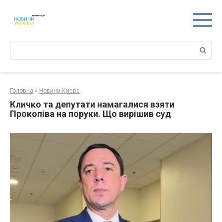
Перейти
к
контенту
Поиск:
Головна
»
Новини Києва
Кличко та депутати намагалися взяти
Прокопіва на поруки. Що вирішив суд