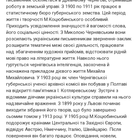
роботу в земській управі. З 1900 по 1911 рік працює в
статистичному бюро губернського земства. Цей період
життя і творчості М.Коцюбинського особливий.
Приходить усвідомлення значущості й вагомості слова,
його соціальної цінності. З Миколою Чернявським вони
розсилають українським письменникам звернення-заклик
розширити тематичні межі своєї діяльності, працювати
над збагаченням художніх прийомів, відстоювати рідній
мові право на літературне життя. Навколо нього
гуртується чернігівська інтелігенція, заохочена й
наснажена прикладом дієвого життя Михайла
Михайловича. У 1903 році як член Чернігівської
губернської ученої архівної комісії він побував у Полтаві
на відкритті пам’ятника І. Котляревському. Зустрічі з
відомими діячами української культури справили на нього
надзвичайне враження. З 1899 року у Львові починає
виходити зібрання його творів, що було завершено
сьомим томом у 1913 році. У 1905 році М.Коцюбинський
подорожує країнами Центральної та Західної Європи,
відвідує Австрію, Німеччину, Італію, Швейцарію. Після
повернення він багато працює. Оповідання, новели,