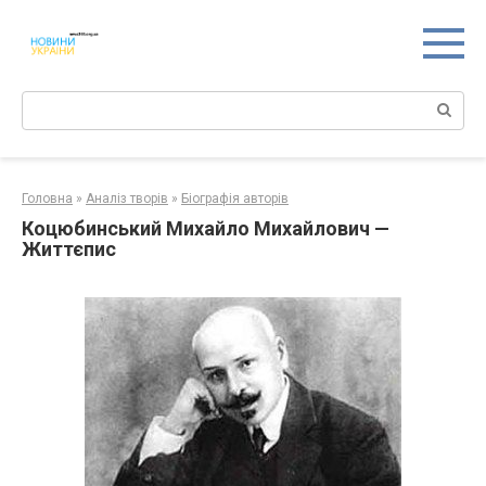
Перейти
к
контенту
Поиск:
Головна
»
Аналіз творів
»
Біографія авторів
Коцюбинський Михайло Михайлович —
Життєпис