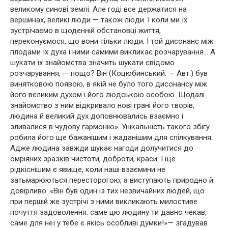
великому синові землі. Але годі все держатися на
вершинах, великі люди — також люди. І коли ми їх
зустрічаємо в щоденній обстановці життя,
переконуємося, що вони тільки люди. І той дисонанс між
плодами їх духа і ними самими викликає розчарування… А
шукати їх знайомства значить шукати свідомо
розчарування, — пощо? Він (Коцюбинський. — Авт.) був
винятковою появою, в якій не було того дисонансу між
його великим духом і його людською особою. Щодалі
знайомство з ним відкривало нові грані його творів,
людина й великий дух доповнювались взаємно і
зливалися в чудову гармонію». Унікальність такого збігу
робила його ще бажанішим і жаданішим для спілкування.
Адже людина завжди шукає нагоди долучитися до
омріяних зразків чистоти, доброти, краси. І ще
рідкіснішим є явище, коли наші взаємини не
затьмарюються пересторогою, а виступають природно й
довірливо. «Він був один із тих незвичайних людей, що
при першій же зустрічі з ними викликають милостиве
почуття задоволення: саме цю людину ти давно чекав,
саме для неї у тебе є якісь особливі думки!»— згадував