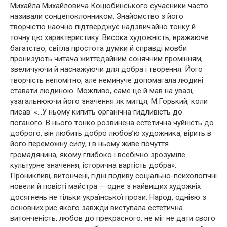
Михайла Михайловича Коцюбинського сучасники часто
називали сонцепоклонником. Знайомство з його
творчістю наочно підтверджує надзвичайно тонку й
точну цю характеристику. Висока художність, вражаюче
багатство, світла простота думки й справді мовби
пронизують читача життєдайним сонячним промінням,
звеличуючи й наснажуючи для добра і творення. Його
творчість непомітно, але неминуче допомагала людині
ставати людиною. Можливо, саме це й мав на увазі,
узагальнюючи його значення як митця, М.Горький, коли
писав: «…У ньому кипить органічна гидливість до
поганого. В нього тонко розвинена естетична чуйність до
доброго, він любить добро любов’ю художника, вірить в
його переможну силу, і в ньому живе почуття
громадянина, якому глибоко і всебічно зрозуміле
культурне значення, історична вартість добра».
Проникливі, витончені, гідні подиву соціально-психологічні
новели й повісті майстра — одне з найвищих художніх
досягнень не тільки української прози. Народ, однією з
основних рис якого завжди виступала естетична
витонченість, любов до прекрасного, не міг не дати свого