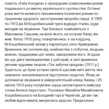
повість «Fata morgana» є своєрідним осмисленням шляхів
подальшого розвитку українського суспільства. Останні
роки життя великого письменника позначені різким по-
гіршенням здоров’я, загостренням хвороби серця. З 1909
по 1912 рік М.Коцюбинський тричі відвідує Італію, куди
виїздив на лікування. Там близько знайомиться з
Максимом Горьким, на віллі якого, на острові Капрі, він
жив. Улітку 1910 року, повертаючись з-за кордону,
М.Коцюбинський заїхав у карпатське село Криворівню.
Враження, які охопили від знайомства з побутом, людьми,
мовою, традиціями цієї землі, заворожили його. Згодом
він ще двічі приїжджатиме у цей край, а свої враження
увічнив чудовим твором «Тіні забутих предків» (1911 р.).
Здається, це були останні світлі й щасливі миті життя, яке
невпинно знесилювалося підступною недугою. Йому не
допомагає лікування в університетській клініці Києва, і 25
квітня 1913 року полум’яне серце неповторного майстра
слова битися перестало. Поховано Михайла Михайловича
Коцюбинського на Болдиній горі в Чернігові, де він так
любив відпочивати, милуючись красою Придесення.