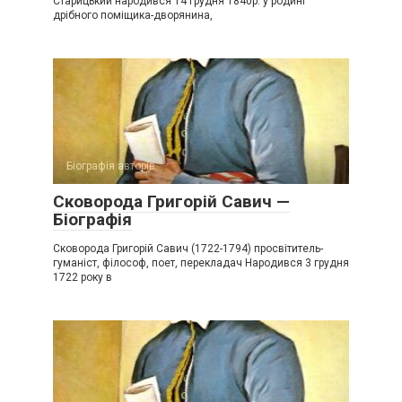
Старицький народився 14 грудня 1840р. у родині
дрібного поміщика-дворянина,
Біографія авторів
Сковорода Григорій Савич —
Біографія
Сковорода Григорій Савич (1722-1794) просвітитель-
гуманіст, філософ, поет, перекладач Народився 3 грудня
1722 року в