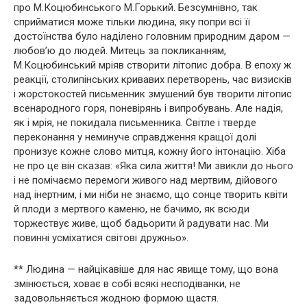
про М.Коцюбинського М.Горький. Безсумнівно, так
сприйматися може тільки людина, яку попри всі її
достоїнства було наділено головним природним даром —
любов’ю до людей. Митець за покликанням,
М.Коцюбинський мріяв створити літопис добра. В епоху ж
реакції, столипінських кривавих перетворень, час визисків
і жорстокостей письменник змушений був творити літопис
всенародного горя, поневірянь і випробувань. Але надія,
як і мрія, не покидала письменника. Світле і тверде
переконання у неминуче справдження кращої долі
пронизує кожне слово митця, кожну його інтонацію. Хіба
не про це він сказав: «Яка сила життя! Ми звикли до нього
і не помічаємо перемоги живого над мертвим, дійового
над інертним, і ми ніби не знаємо, що сонце творить квіти
й плоди з мертвого каменю, не бачимо, як всюди
торжествує живе, щоб бадьорити й радувати нас. Ми
повинні усміхатися світові дружньо».
** Людина — найцікавіше для нас явище тому, що вона
змінюється, ховає в собі всякі несподіванки, не
задовольняється жодною формою щастя.