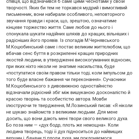
співця, що відзначився б саме цими чеснотами у своїй
творчості. Яких би тем не торкався мудрий і вимогливий
письменник, вони набирали особливого, неповторного
звучання правди і краси, що, зрештою, означатиме
кінцеве торжество життя. Саме любов до нього і
спонукала шукати надійних шляхів до кращих, вільніших і
радісніших його проявів. Із спогадів М.Чернявського
М.Коцюбинський саме і постає великим життєлюбом, що
вбачав сенс буття в розкриленні кращих природних
якостей людини, в утвердженні високогуманних відносин,
при яких ніхто ніколи не знатиме насильства, буде
«поступатися своїм правом тільки тоді, коли імпульсом до
того буде власне бажання чи переконання». Сучасники
М.Коцюбинського з дивовижною одностайністю
відзначали рідкісний збіг між вишуканою досконалістю й
красою творінь та особистістю автора. Мовби
ілюструючи те твердження, М.Лозинський писав: «Я ніколи
не шукаю знайомств з великими людьми. Для мене
досить, що вони дають мені твори свого великого духа.
Бо поза ним — «дух бодр, плоть же немощна». Коли
людина творець, тоді її дух підноситься до найвищих
вершин і, бачачи ті плоди духа, ми поклоняємося