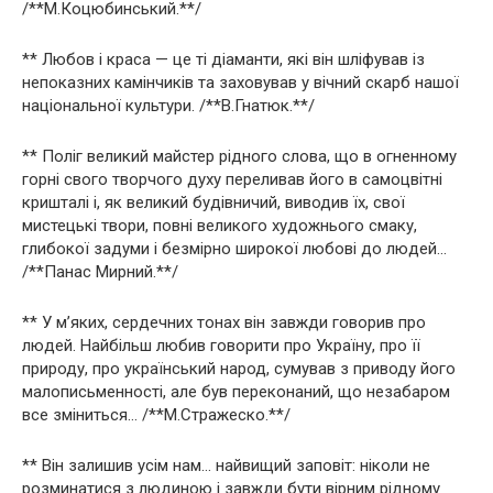
/**М.Коцюбинський.**/
** Любов і краса — це ті діаманти, які він шліфував із
непоказних камінчиків та заховував у вічний скарб нашої
національної культури. /**В.Гнатюк.**/
** Поліг великий майстер рідного слова, що в огненному
горні свого творчого духу переливав його в самоцвітні
кришталі і, як великий будівничий, виводив їх, свої
мистецькі твори, повні великого художнього смаку,
глибокої задуми і безмірно широкої любові до людей…
/**Панас Мирний.**/
** У м’яких, сердечних тонах він завжди говорив про
людей. Найбільш любив говорити про Україну, про її
природу, про український народ, сумував з приводу його
малописьменності, але був переконаний, що незабаром
все зміниться… /**М.Стражеско.**/
** Він залишив усім нам… найвищий заповіт: ніколи не
розминатися з людиною і завжди бути вірним рідному