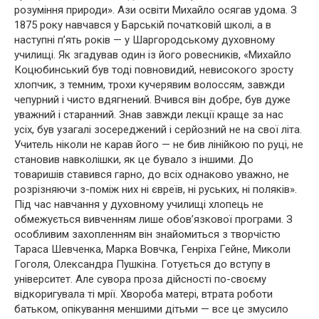
розуміння природи». Ази освіти Михайло осягав удома. З
1875 року навчався у Барській початковій школі, а в
наступні п’ять років — у Шаргородському духовному
училищі. Як згадував один із його ровесників, «Михайло
Коцюбинський був тоді повновидий, невисокого зросту
хлопчик, з темним, трохи кучерявим волоссям, завжди
чепурний і чисто вдягнений. Вчився він добре, був дуже
уважний і старанний. Знав завжди лекції краще за нас
усіх, був узагалі зосереджений і серйозний не на свої літа.
Учитель ніколи не карав його — не бив лінійкою по руці, не
становив навколішки, як це бувало з іншими. До
товаришів ставився гарно, до всіх однаково уважно, не
розрізняючи з-поміж них ні євреїв, ні руських, ні поляків».
Під час навчання у духовному училищі хлопець не
обмежується вивченням лише обов’язкової програми. З
особливим захопленням він знайомиться з творчістю
Тараса Шевченка, Марка Вовчка, Генріха Гейне, Миколи
Гоголя, Олександра Пушкіна. Готується до вступу в
університет. Але сувора проза дійсності по-своєму
відкоригувала ті мрії. Хвороба матері, втрата роботи
батьком, опікування меншими дітьми — все це змусило