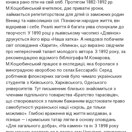
юнака рано піти на свій хліб. Протягом 1882-1892 рр.
М.Коцюбинський вчителює, дає приватні уроки,
займається репетиторством для дітей із заможних родин
Вінниці та навколишніх сіл. Пізнаючи народне життя, він
відкривав і себе. Реалії життя й багата уява спонукали до
творчості. У 1890 році у львівському часописі «Дзвінок»
друкується його вірш «Наша хатка». А невдовзі побачили
світ оповідання «Харитя», «Ялинка», що виразно свідчили
про непересічний талант молодого автора. З 1892 року, за
рекомендацією відомого бібліографа М.Комарова,
М.Коцюбинський працює в експедиції, яка боролася з
виноградною хворобою по селах Бессарабії. Серед
робітників філоксерних загонів було чимало українських
студентів з Київського, Харківського, Одеського
університетів. Тут письменник близько знайомиться з
членами підпільного товариства «Братство тарасівців»,
що створювалося з палким бажанням відстоювати право
самобутності української нації «скрізь, де тільки
можливо». Глибокі враження від життя молдаван, а
пізніше — і кримських татар лягли в основу оповідань
«Для загального добра», «На камені» та ін. З 1898 року
письменник оселяється в древньому Чернігові, отримавши