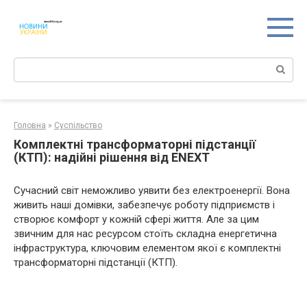
Перейти
к
контенту
Поиск:
Головна
»
Суспільство
Комплектні трансформаторні підстанції
(КТП): надійні рішення від ENEXT
Сучасний світ неможливо уявити без електроенергії. Вона
живить наші домівки, забезпечує роботу підприємств і
створює комфорт у кожній сфері життя. Але за цим
звичним для нас ресурсом стоїть складна енергетична
інфраструктура, ключовим елементом якої є комплектні
трансформаторні підстанції (КТП).