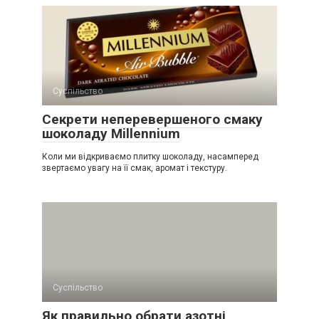
Суспільство
Секрети неперевершеного смаку
шоколаду Millennium
Коли ми відкриваємо плитку шоколаду, насамперед
звертаємо увагу на її смак, аромат і текстуру.
Суспільство
Як правильно обрати азотні