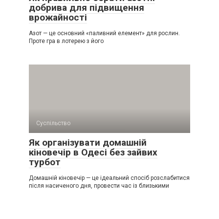
добрива для підвищення
врожайності
Азот — це основний «паливний елемент» для рослин.
Проте гра в лотерею з його
Суспільство
Як організувати домашній
кіновечір в Одесі без зайвих
турбот
Домашній кіновечір — це ідеальний спосіб розслабитися
після насиченого дня, провести час із близькими