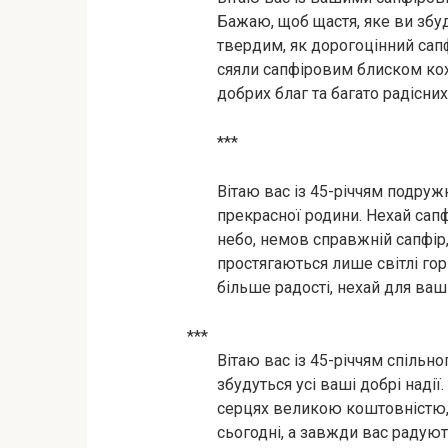
Бажаю, щоб щастя, яке ви збуд
твердим, як дорогоцінний сапфі
сяяли сапфіровим блиском коха
добрих благ та багато радісни
***
Вітаю вас із 45-річчям подруж
прекрасної родини. Нехай сапф
небо, немов справжній сапфір,
простягаються лише світлі го
більше радості, нехай для ваш
***
Вітаю вас із 45-річчям спільн
збудуться усі ваші добрі наді
серцях великою коштовністю, 
сьогодні, а завжди вас радуют