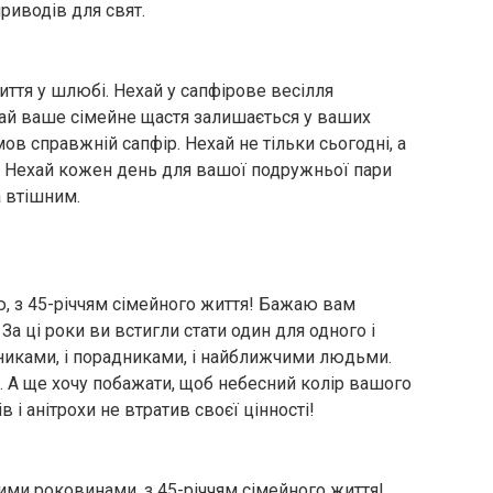
риводів для свят.
життя у шлюбі. Нехай у сапфірове весілля
ехай ваше сімейне щастя залишається у ваших
в справжній сапфір. Нехай не тільки сьогодні, а
. Нехай кожен день для вашої подружньої пари
 втішним.
ю, з 45-річчям сімейного життя! Бажаю вам
За ці роки ви встигли стати один для одного і
чниками, і порадниками, і найближчими людьми.
. А ще хочу побажати, щоб небесний колір вашого
 і анітрохи не втратив своєї цінності!
ими роковинами, з 45-річчям сімейного життя!