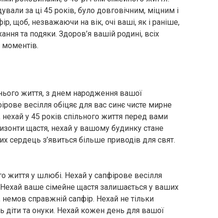
ували за ці 45 років, було довговічним, міцним і
р, щоб, незважаючи на вік, очі ваші, як і раніше,
ння та подяки. Здоров’я вашій родині, всіх
х моментів.
нього життя, з днем ​​народження вашої
ірове весілля обіцяє для вас синє чисте мирне
 нехай у 45 років спільного життя перед вами
ризонти щастя, нехай у вашому будинку стане
их сердець з’явиться більше приводів для свят.
ого життя у шлюбі. Нехай у сапфірове весілля
ї. Нехай ваше сімейне щастя залишається у ваших
немов справжній сапфір. Нехай не тільки
ь діти та онуки. Нехай кожен день для вашої