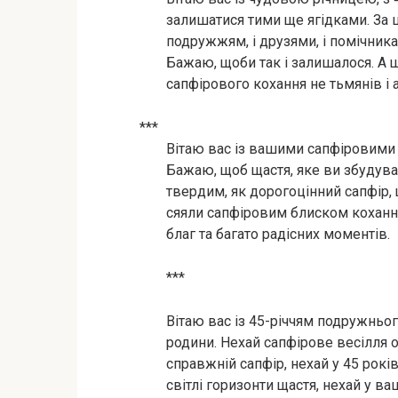
залишатися тими ще ягідками. За ц
подружжям, і друзями, і помічник
Бажаю, щоби так і залишалося. А 
сапфірового кохання не тьмянів і а
***
Вітаю вас із вашими сапфіровими 
Бажаю, щоб щастя, яке ви збудувал
твердим, як дорогоцінний сапфір, щ
сяяли сапфіровим блиском кохання 
благ та багато радісних моментів.
***
Вітаю вас із 45-річчям подружньог
родини. Нехай сапфірове весілля о
справжній сапфір, нехай у 45 рок
світлі горизонти щастя, нехай у в