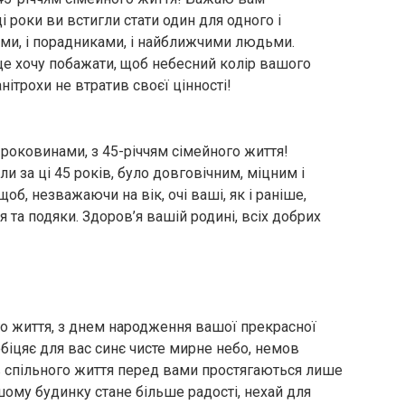
і роки ви встигли стати один для одного і
ами, і порадниками, і найближчими людьми.
ще хочу побажати, щоб небесний колір вашого
нітрохи не втратив своєї цінності!
роковинами, з 45-річчям сімейного життя!
и за ці 45 років, було довговічним, міцним і
об, незважаючи на вік, очі ваші, як і раніше,
та подяки. Здоров’я вашій родині, всіх добрих
о життя, з днем ​​народження вашої прекрасної
біцяє для вас синє чисте мирне небо, немов
ів спільного життя перед вами простягаються лише
ашому будинку стане більше радості, нехай для