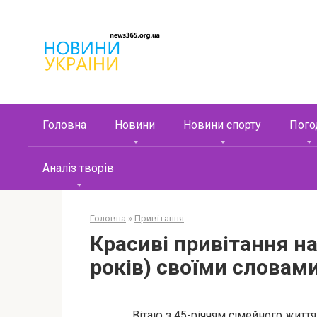
Перейти
к
контенту
Головна
Новини
Новини спорту
Пого
Аналіз творів
Головна
»
Привітання
Красиві привітання на
років) своїми словам
Вітаю з 45-річчям сімейного життя