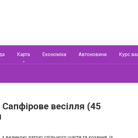
да
Карта
Економіка
Автоновини
Курс ва
 Сапфірове весілля (45
и
, з великою датою спільного щастя та кохання, із