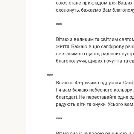
союз стане прикладом для Ваших ді
охолонуть, бажаємо Вам благополу
***
Вітаю з великим та світлим свято
життя. Бажаю в цю сапфірову річн
невгасимого щастя, радісних зустрі
благополуччя, щирих почуттів та сві
***
Вітаю із 45-річчям подружжя. Сапфі
І я вам бажаю небесного кольору 
благодаті. Не переставайте одне о
радують діти та онуки. Усього вам 
***
Вітаю вас із чудовою річницею, з