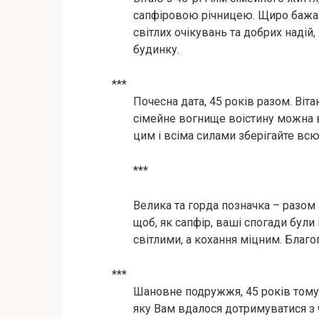
сапфіровою річницею. Щиро бажаю 
світлих очікувань та добрих надій
будинку.
***
Почесна дата, 45 років разом. Віт
сімейне вогнище воістину можна
цим і всіма силами зберігайте вс
***
Велика та горда позначка – разом 
щоб, як сапфір, ваші спогади бул
світлими, а кохання міцним. Благо
***
Шановне подружжя, 45 років тому 
яку Вам вдалося дотримуватися з ч