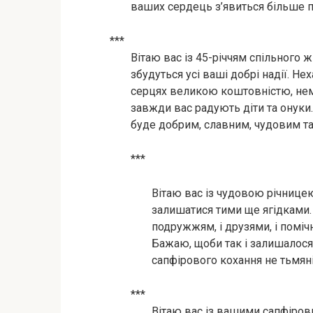
ваших сердець з’явиться більше п
***
Вітаю вас із 45-річчям спільного 
збудуться усі ваші добрі надії. Н
серцях великою коштовністю, немо
завжди вас радують діти та онуки
буде добрим, славним, чудовим та
***
Вітаю вас із чудовою річнице
залишатися тими ще ягідками. 
подружжям, і друзями, і помі
Бажаю, щоби так і залишалося
сапфірового кохання не тьмянів
***
Вітаю вас із вашими сапфіров