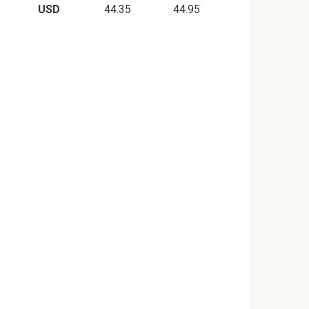
USD
44.35
44.95