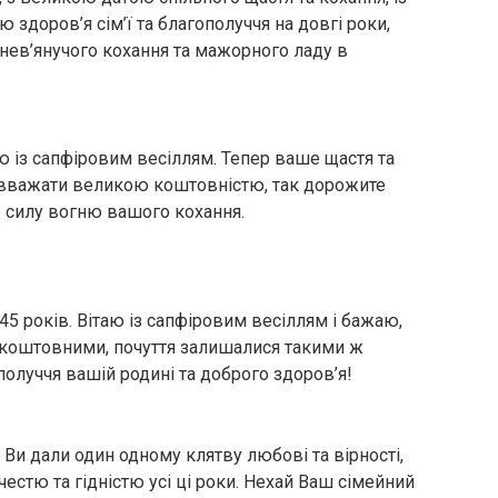
здоров’я сім’ї та благополуччя на довгі роки,
, нев’янучого кохання та мажорного ладу в
аю із сапфіровим весіллям. Тепер ваше щастя та
 вважати великою коштовністю, так дорожите
ю силу вогню вашого кохання.
45 років. Вітаю із сапфіровим весіллям і бажаю,
и коштовними, почуття залишалися такими ж
получчя вашій родині та доброго здоров’я!
Ви дали один одному клятву любові та вірності,
естю та гідністю усі ці роки. Нехай Ваш сімейний