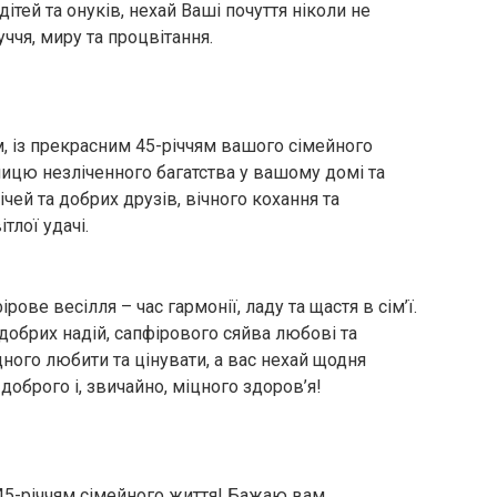
тей та онуків, нехай Ваші почуття ніколи не
ччя, миру та процвітання.
м, із прекрасним 45-річчям вашого сімейного
ицю незліченного багатства у вашому домі та
чей та добрих друзів, вічного кохання та
тлої удачі.
рове весілля – час гармонії, ладу та щастя в сім’ї.
добрих надій, сапфірового сяйва любові та
дного любити та цінувати, а вас нехай щодня
доброго і, звичайно, міцного здоров’я!
 45-річчям сімейного життя! Бажаю вам