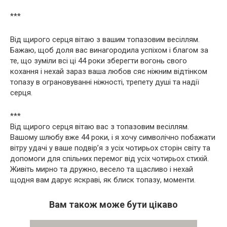
***
Від щирого серця вітаю з вашим топазовим весіллям.
Бажаю, щоб доля вас винагородила успіхом і благом за
те, що зуміли всі ці 44 роки зберегти вогонь свого
кохання і нехай зараз ваша любов сяє ніжним відтінком
топазу в ограновуванні ніжності, трепету душі та надії
серця.
***
Від щирого серця вітаю вас з топазовим весіллям.
Вашому шлюбу вже 44 роки, і я хочу символічно побажати
вітру удачі у ваше подвір’я з усіх чотирьох сторін світу та
допомоги для спільних перемог від усіх чотирьох стихій.
Живіть мирно та дружно, весело та щасливо і нехай
щодня вам дарує яскраві, як блиск топазу, моменти.
Вам також може бути цікаво