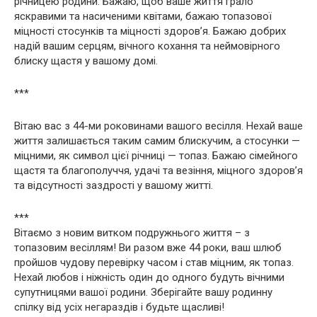
річницею родини. Бажаю, щоб ваше життя грало
яскравими та насиченими квітами, бажаю топазової
міцності стосунків та міцності здоров’я. Бажаю добрих
надій вашим серцям, вічного кохання та неймовірного
блиску щастя у вашому домі.
***
Вітаю вас з 44-ми роковинами вашого весілля. Нехай ваше
життя залишається таким самим блискучим, а стосунки —
міцними, як символ цієї річниці — топаз. Бажаю сімейного
щастя та благополуччя, удачі та везіння, міцного здоров’я
та відсутності заздрості у вашому житті.
***
Вітаємо з новим витком подружнього життя – з
топазовим весіллям! Ви разом вже 44 роки, ваш шлюб
пройшов чудову перевірку часом і став міцним, як топаз.
Нехай любов і ніжність один до одного будуть вічними
супутницями вашої родини. Зберігайте вашу родинну
спілку від усіх негараздів і будьте щасливі!