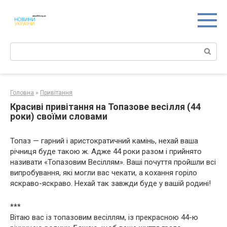
Перейти
к
контенту
Поиск:
Головна
»
Привітання
Красиві привітання на Топазове весілля (44
роки) своїми словами
Топаз — гарний і аристократичний камінь, нехай ваша
річниця буде такою ж. Адже 44 роки разом і прийнято
називати «Топазовим Весіллям». Ваші почуття пройшли всі
випробування, які могли вас чекати, а кохання горіло
яскраво-яскраво. Нехай так завжди буде у вашій родині!
***
Вітаю вас із топазовим весіллям, із прекрасною 44-ю