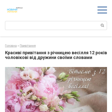
Перейти
к
контенту
Поиск:
Головна
»
Привітання
Красиві привітання з річницею весілля 12 років
чоловікові від дружини своїми словами