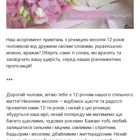
Наш асортимент привітань з річницею весілля 12 років
чоловікові від дружини своїми словами, українською
мовою, вражає! Оберіть саме ті слова, які вразять та
засвідчать вашу щирість, серед наших різноманітних
пропозицій!
***
Дорогий чоловік, вітаю тебе з 12-річчям нашого спільного
життя! Нікелеве весілля — відблиск щастя та радості
прожитих нами 12-ти років, і нехай у цю річницю
збудуться наші мрії, нехай попереду ми матимемо ще
багато щасливих, чудових роковин. Бажаю тобі, любий,
залишатися сильним і міцним, сміливим і спритним,
бадьорим і веселим, дбайливим і життєрадісним. Нехай