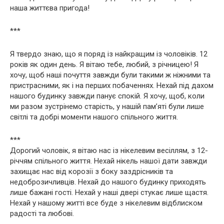
наша життєва пригода!
***
Я твердо знаю, що я поряд із найкращим із чоловіків. 12
років як один день. Я вітаю тебе, любий, з річницею! Я
хочу, щоб наші почуття завжди були такими ж ніжними та
пристрасними, як і на перших побаченнях. Нехай під дахом
нашого будинку завжди панує спокій. Я хочу, щоб, коли
ми разом зустрінемо старість, у нашій пам’яті були лише
світлі та добрі моменти нашого спільного життя.
***
Дорогий чоловік, я вітаю нас із нікелевим весіллям, з 12-
річчям спільного життя. Нехай нікель нашої дати завжди
захищає нас від корозії з боку заздрісників та
недоброзичливців. Нехай до нашого будинку приходять
лише бажані гості. Нехай у наші двері стукає лише щастя.
Нехай у нашому житті все буде з нікелевим відблиском
радості та любові.