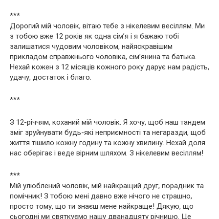
***
Дорогий мій чоловік, вітаю тебе з нікелевим весіллям. Ми
з тобою вже 12 років як одна сім’я і я бажаю тобі
залишатися чудовим чоловіком, найяскравішим
прикладом справжнього чоловіка, сім’янина та батька.
Нехай кожен з 12 місяців кожного року дарує нам радість,
удачу, достаток і благо.
***
З 12-річчям, коханий мій чоловік. Я хочу, щоб наш тандем
зміг зруйнувати будь-які неприємності та негаразди, щоб
життя тішило кожну годину та кожну хвилину. Нехай доля
нас оберігає і веде вірним шляхом. З нікелевим весіллям!
***
Мій улюблений чоловік, мій найкращий друг, порадник та
помічник! З тобою мені давно вже нічого не страшно,
просто тому, що ти знаєш мене найкраще! Дякую, що
сьогодні ми святкуємо нашу дванадцяту річницю. Це