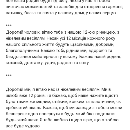
все нашій родині буде під силу, нехай у нас з тобою
вистачає можливостей та засобів для створення гармонії,
затишку, блага та свята у нашому домі, у наших серцях.
***
Дорогий чоловік, вітаю тебе з нашою 12-ою річницею, з
нікелевим весіллям. Нехай усі 12 місяців кожного року
нашого спільного життя будуть щасливими, добрими,
благополучними. Бажаю тобі, рідний мій, здоров’я та
бездоганної майстерності у всьому. Бажаю нашій родині,
коханий, достатку, удачі, радості та світу.
***
Дорогий мій, я вітаю нас із нікелевим весіллям. Ми в
шлюбі вже 12 років, і я бажаю, щоб наше нажите щастя
було таким же міцним, стійким, ковким та пластичним, як
сріблястий нікель. Бажаю, щоб ми завжди з тобою могли
безперешкодно повернути в будь-який бік і подолати
будь-який шлях. Я тебе люблю і щиро вірю, що з тобою
все буде чудово.