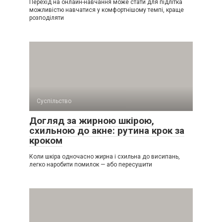
Перехід на онлайн-навчання може стати для підлітка
можливістю навчатися у комфортнішому темпі, краще
розподіляти
Суспільство
Догляд за жирною шкірою,
схильною до акне: рутина крок за
кроком
Коли шкіра одночасно жирна і схильна до висипань,
легко наробити помилок — або пересушити