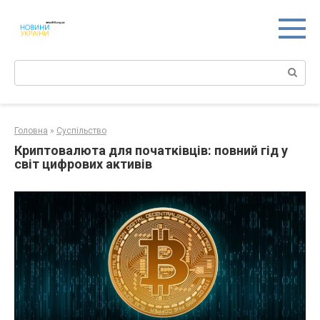
Перейти
к
контенту
Поиск:
Головна
»
Суспільство
Криптовалюта для початківців: повний гід у
світ цифрових активів