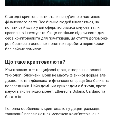
Сьогодні криптовалюти стали невід’ємною частиною
фінансового світу. Все більше людей цікавляться, як
почати свій шлях у цій сфері, які ризики існують та як
правильно інвестувати. Якщо ви тільки відкриваєте для
себе
криптовалюта для початківців
, ця стаття допоможе
розібратися в основних поняттях і зробити перші кроки
без зайвих помилок.
Що таке криптовалюта?
Криптовалюта — це цифрові гроші, створені на основі
технології блокчейн. Вони не мають фізичної форми, але
дозволяють здійснювати фінансові операції без банків та
посередників. Найвідомішим прикладом є
біткоїн
, проте
існують тисячі інших монет: Ethereum, Solana, Cardano та
багато ін.
Головна особливість криптовалют у децентралізації:
транзакції перевіряються мережею комп’ютерів, а не