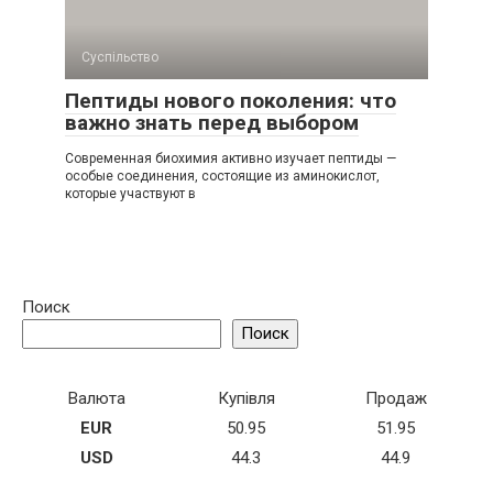
Суспільство
Пептиды нового поколения: что
важно знать перед выбором
Современная биохимия активно изучает пептиды —
особые соединения, состоящие из аминокислот,
которые участвуют в
Поиск
Поиск
Валюта
Купівля
Продаж
EUR
50.95
51.95
USD
44.3
44.9