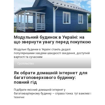
Суспільство
Модульний будинок в Україні: на
що звернути увагу перед покупкою
Модульні будинки в Україні стають дедалі
популярнішими завдяки швидкості зведення, доступній
вартості та сучасним
Суспільство
Як обрати домашній інтернет для
багатоповерхового будинку:
повний гід
Підібрати якісний домашній інтернет у
багатоквартирному будинку — справа тонка: тут важливі і
технічні