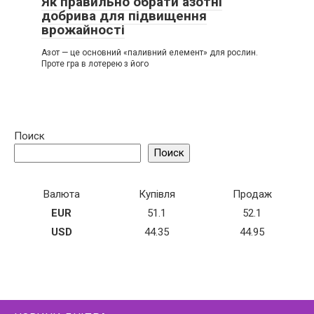
Як правильно обрати азотні
добрива для підвищення
врожайності
Азот — це основний «паливний елемент» для рослин.
Проте гра в лотерею з його
Поиск
Поиск
Валюта
Купівля
Продаж
EUR
51.1
52.1
USD
44.35
44.95