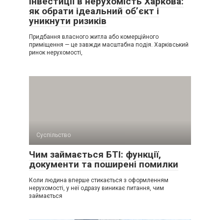
Інвестиції в нерухомість Харкова:
як обрати ідеальний об’єкт і
уникнути ризиків
Придбання власного житла або комерційного
приміщення — це завжди масштабна подія. Харківський
ринок нерухомості,
Суспільство
Чим займається БТІ: функції,
документи та поширені помилки
Коли людина вперше стикається з оформленням
нерухомості, у неї одразу виникає питання, чим
займається