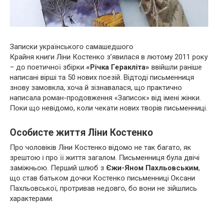
Записки українського самашедшого
Крайня книги Ліни Костенко з’явилася в лютому 2011 року
– до поетичної збірки
«Річка Геракліта»
ввійшли раніше
написані вірші та 50 нових поезій. Відтоді письменниця
знову замовкла, хоча й зізнавалася, що практично
написала роман-продовження «Записок» від імені жінки.
Поки що невідомо, коли чекати нових творів письменниці.
Особисте життя Ліни Костенко
Про чоловіків Ліни Костенко відомо не так багато, як
зрештою і про її життя загалом. Письменниця була двічі
заміжньою. Перший шлюб з
Єжи-Яном Пахльовським
,
що став батьком дочки Костенко письменниці Оксани
Пахльовської, протривав недовго, бо вони не зійшлись
характерами.