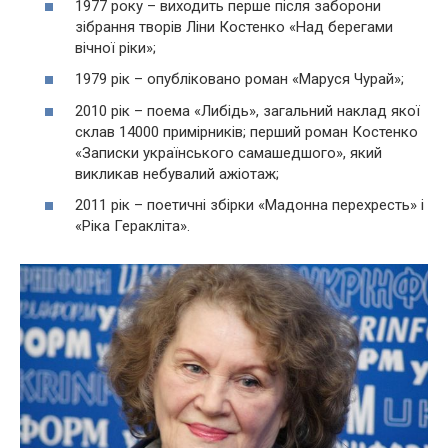
1977 року – виходить перше після заборони
зібрання творів Ліни Костенко «Над берегами
вічної ріки»;
1979 рік – опубліковано роман «Маруся Чурай»;
2010 рік – поема «Либідь», загальний наклад якої
склав 14000 примірників; перший роман Костенко
«Записки українського самашедшого», який
викликав небувалий ажіотаж;
2011 рік – поетичні збірки «Мадонна перехресть» і
«Ріка Геракліта».