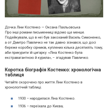
Дочка Ліни Костенко — Оксана Пахльовська
Про інші романи письменниці відомо ще менше.
Подейкували, що в неї був закоханий Василь Симоненко,
а от Дмитро Павличко не так давно зізнався, що досі
береже коробку сірників, куплених кілька десятиліть тому,
аби прикурити їй цигарку. «Ліна Костенко була
екстравагантною й курила», – згадував Павличко.
Коротка біографія Костенко: хронологічна
таблиця
Читайте скорочено про життя Ліни Костенко в
хронологічній таблиці.
1930 – народилася Ліна Костенко.
1936 – переїхала до Києва;