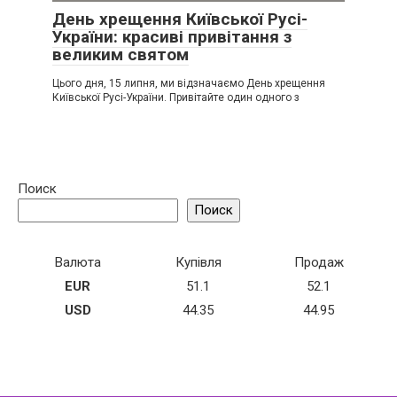
День хрещення Київської Русі-
України: красиві привітання з
великим святом
Цього дня, 15 липня, ми відзначаємо День хрещення
Київської Русі-України. Привітайте один одного з
Поиск
Поиск
Валюта
Купівля
Продаж
EUR
51.1
52.1
USD
44.35
44.95