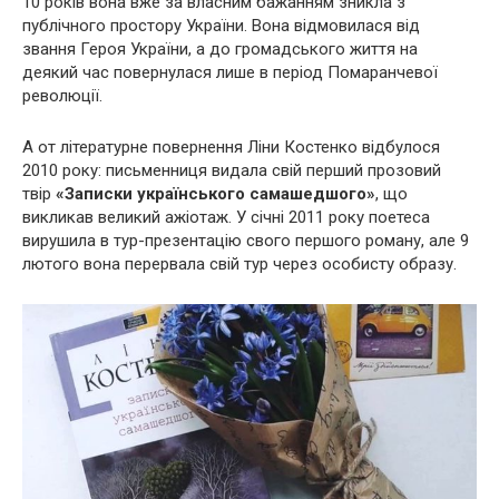
10 років вона вже за власним бажанням зникла з
публічного простору України. Вона відмовилася від
звання Героя України, а до громадського життя на
деякий час повернулася лише в період Помаранчевої
революції.
А от літературне повернення Ліни Костенко відбулося
2010 року: письменниця видала свій перший прозовий
твір
«Записки українського самашедшого»
, що
викликав великий ажіотаж. У січні 2011 року поетеса
вирушила в тур-презентацію свого першого роману, але 9
лютого вона перервала свій тур через особисту образу.