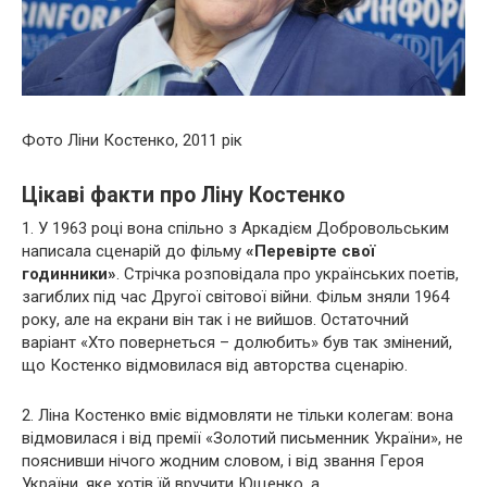
Фото Ліни Костенко, 2011 рік
Цікаві факти про Ліну Костенко
1. У 1963 році вона спільно з Аркадієм Добровольським
написала сценарій до фільму
«Перевірте свої
годинники»
. Стрічка розповідала про українських поетів,
загиблих під час Другої світової війни. Фільм зняли 1964
року, але на екрани він так і не вийшов. Остаточний
варіант «Хто повернеться – долюбить» був так змінений,
що Костенко відмовилася від авторства сценарію.
2. Ліна Костенко вміє відмовляти не тільки колегам: вона
відмовилася і від премії «Золотий письменник України», не
пояснивши нічого жодним словом, і від звання Героя
України, яке хотів їй вручити Ющенко, а