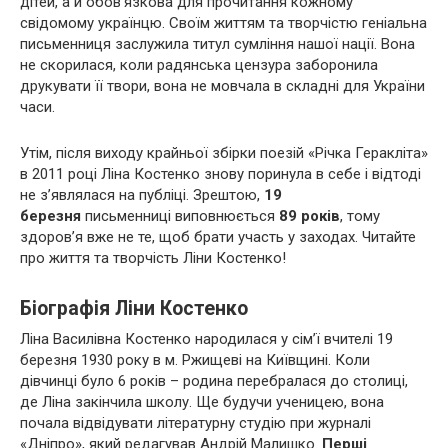
дітей, а й обов’язкова для прочитання кожному
свідомому українцю. Своїм життям та творчістю геніальна
письменниця заслужила титул сумління нашої нації. Вона
не скорилася, коли радянська цензура заборонила
друкувати її твори, вона не мовчала в складні для України
часи.
Утім, після виходу крайньої збірки поезій «Річка Геракліта»
в 2011 році Ліна Костенко знову поринула в себе і відтоді
не з’являлася на публіці. Зрештою,
19
березня
письменниці виповнюється
89 років
, тому
здоров’я вже не те, щоб брати участь у заходах. Читайте
про життя та творчість Ліни Костенко!
Біографія Ліни Костенко
Ліна Василівна Костенко народилася у сім’ї вчителі 19
березня 1930 року в м. Ржищеві на Київщині. Коли
дівчинці було 6 років – родина перебралася до столиці,
де Ліна закінчила школу. Ще будучи ученицею, вона
почала відвідувати літературну студію при журналі
«Дніпро», який редагував Андрій Малишко.
Перші