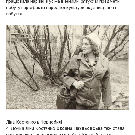
працювала нарівні з усіма вченими, рятуючи предмети
побуту і артефакти народної культури від знищення і
забуття.
Ліна Костенко в Чорнобилі
4. Дочка Ліни Костенко
Оксана Пахльовська
теж стала
письменниця, вона живе з матір’ю у Києві. А от син