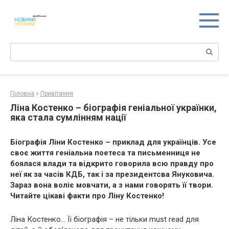
Перейти
к
контенту
Поиск:
Головна
»
Привітання
Ліна Костенко – біографія геніальної українки,
яка стала сумлінням нації
Біографія Ліни Костенко – приклад для українців. Усе
своє життя геніальна поетеса та письменниця не
боялася влади та відкрито говорила всю правду про
неї як за часів КДБ, так і за президентсва Януковича.
Зараз вона воліє мовчати, а з нами говорять її твори.
Читайте цікаві факти про Ліну Костенко!
Ліна Костенко… Її біографія – не тільки must read для