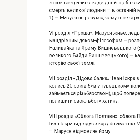
жінок спеціально веде дітей, щоб пок
смерть великої людини — в останній м
1) — Маруся не розуміє, чому її не стра
VI розділ «Проща»: Маруся живе, ледь
мандрівним дяком-філософом — розпо
Наливайка та Ярему Вишневецького (
великого Байди Вишневецького) — кар
історію своєї землі.
VII розділ «Дідова балка»: Іван Іскра
колись 20 років був у турецькому поло
займається різьбярством), щоб попере
полишити свою вбогу хатину.
VIII розділ «Облога Полтави»: облога 
Іван Іскра відвідує хвору й самотню 
— Маруся відмовляє йому.