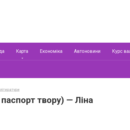
да
Карта
Економіка
Автоновини
Курс ва
 літератури
 паспорт твору) — Ліна