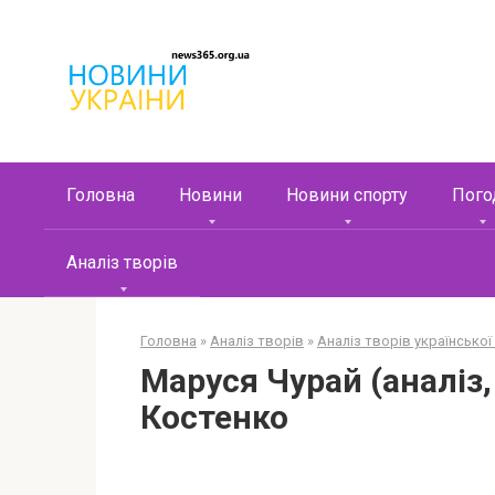
Перейти
к
контенту
Головна
Новини
Новини спорту
Пого
Аналіз творів
Головна
»
Аналіз творів
»
Аналіз творів української
Маруся Чурай (аналіз,
Костенко