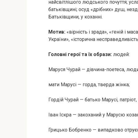
найсвітлішого людського почуття; усл
батьківщині; осуд «дрібних» душ, незда
Батьківщини, у коханні.
Мотив:
«вірність і зрада», «геній і ма
України», «історична несправедливість
Головні герої та їх образи:
людей:
Маруся Чурай — дівчина-поетеса, люди
мати Марусі — горда, тверда жінка;
Гордій Чурай — батько Марусі, патріот
Іван Іскра — закоханий у Марусю коза
Грицько Бобренко — випадково отруєн