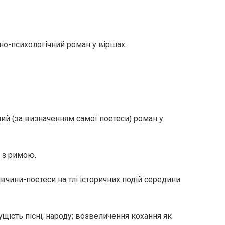
о-психологічний роман у віршах.
ий (за визначенням самої поетеси) роман у
о з римою.
вчини-поетеси на тлі історичних подій середини
сть пісні, народу; возвеличення кохання як