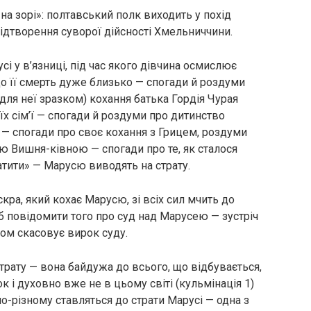
на зорі»: полтавський полк виходить у похід
 відтворення суворої дійсності Хмельниччини.
сі у в’язниці, під час якого дівчина осмислює
що її смерть дуже близько — спогади й роздуми
для неї зразком) кохання батька Гордія Чурая
 їх сім’ї — спогади й роздуми про дитинство
й — спогади про своє кохання з Грицем, роздуми
ею Вишня-ківною — спогади про те, як сталося
атити» — Марусю виводять на страту.
Іскра, який кохає Марусю, зі всіх сил мчить до
 повідомити того про суд над Марусею — зустріч
ом скасовує вирок суду.
трату — вона байдужа до всього, що відбувається,
к і духовно вже не в цьому світі (кульмінація 1)
о-різному ставляться до страти Марусі — одна з