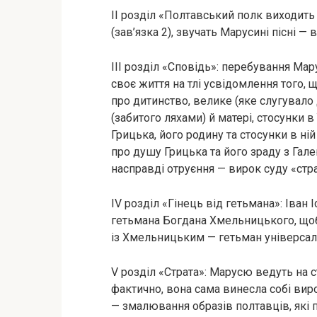
II розділ «Полтавський полк виходить 
(зав’язка 2), звучать Марусині пісні —
III розділ «Сповідь»: перебування Мару
своє життя на тлі усвідомлення того, 
про дитинство, велике (яке слугувало 
(забитого ляхами) й матері, стосунки в
Грицька, його родину та стосунки в ні
про душу Грицька та його зраду з Гал
насправді отруєння — вирок суду «стр
IV розділ «Гінець від гетьмана»: Іван 
гетьмана Богдана Хмельницького, щоб
із Хмельницьким — гетьман універсал
V розділ «Страта»: Марусю ведуть на с
фактично, вона сама винесла собі виро
— змалювання образів полтавців, які п