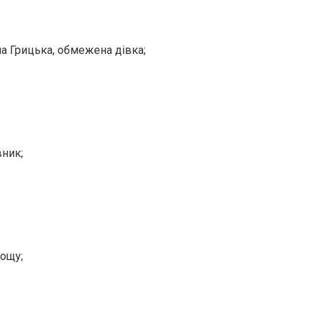
а Грицька, обмежена дівка;
ник;
рощу;