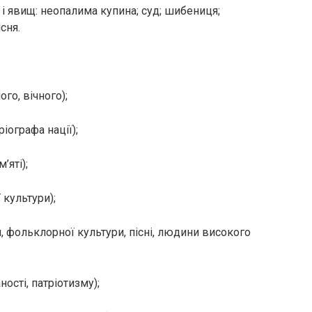
в і явищ: неопалима купина; суд; шибениця;
сня.
о, вічного);
іографа нації);
’яті);
 культури);
, фольклорної культури, пісні, людини високого
ності, патріотизму);