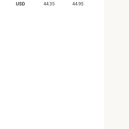
USD
44.35
44.95