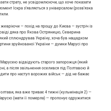
азати страту, не усвідомлюючи, що хоче показати
омент Іскра з’являється з універсалом (розв’язка
тили.
 жевріючи — похід на прощу до Києва — зустріч із
віді дяка про Якова Остряницю, Северина
який сплюндрував Україну, хоча був нащадком
тини зруйнованої України — думки Марусі про
 з Марусею відвідують старого запорожця (який
ні, а після звільнення оселився під Полтавою й
дити про наступ ворожих військ — дід не бажає
Полтави, яка вже триває 4 тижні (кульмінація 2) —
Марусю (мати її померла) — пропонує одружитися