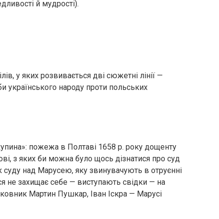
ливості й мудрості).
ілів, у яких розвивається дві сюжетні лінії —
ьби українського народу проти польських
упина»: пожежа в Полтаві 1658 р. року дощенту
дові, з яких би можна було щось дізнатися про суд
к суду над Марусею, яку звинувачують в отруєнні
ся не захищає себе — виступають свідки — на
ковник Мартин Пушкар, Іван Іскра — Марусі