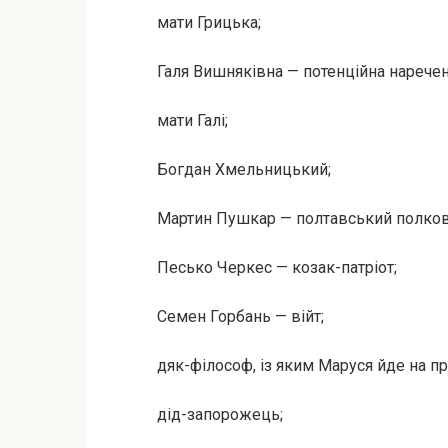
мати Грицька;
Галя Вишняківна — потенційна наречен
мати Галі;
Богдан Хмельницький;
Мартин Пушкар — полтавський полков
Песько Черкес — козак-патріот;
Семен Горбань — війт;
дяк-філософ, із яким Маруся йде на п
дід-запорожець;