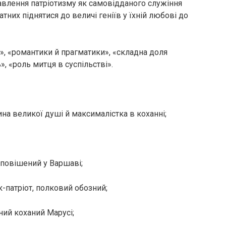
авлення патріотизму як самовідданого служіння
тних піднятися до величі геніїв у їхній любові до
са», «романтики й прагматики», «складна доля
», «роль митця в суспільстві».
на великої душі й максималістка в коханні;
, повішений у Варшаві;
к-патріот, полковий обозний;
ий коханий Марусі;