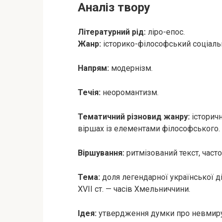
Аналіз твору
Літературний рід:
ліро-епос.
Жанр:
історико-філософський соціальн
Напрям:
модернізм.
Течія:
неоромантизм.
Тематичний різновид жанру:
історичн
віршах із елементами філософського.
Віршування:
ритмізований текст, част
Тема:
доля легендарної української ді
XVII ст. — часів Хмельниччини.
Ідея:
утвердження думки про невмирущі