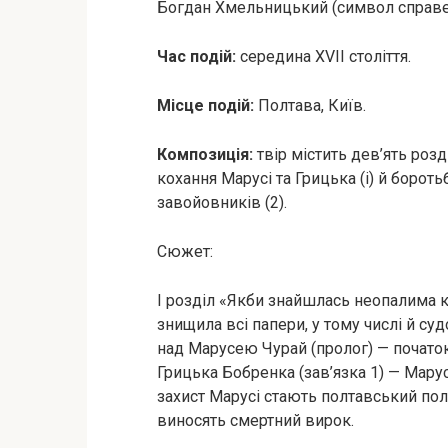
Богдан Хмельницький (символ справед
Час подій:
середина XVII століття.
Місце подій:
Полтава, Київ.
Композиція:
твір містить дев’ять розд
кохання Марусі та Грицька (і) й борот
завойовників (2).
Сюжет:
І розділ «Якби знайшлась неопалима к
знищила всі папери, у тому числі й су
над Марусею Чурай (пролог) — почато
Грицька Бобренка (зав’язка 1) — Мару
захист Марусі стають полтавський пол
виносять смертний вирок.