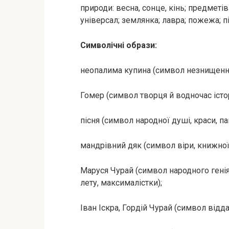
природи: весна, сонце, кінь; предметі
універсал; землянка; лавра; пожежа; пі
Символічні образи:
неопалима купина (символ незнищенног
Гомер (символ творця й водночас істор
пісня (символ народної душі, краси, пам
мандрівний дяк (символ віри, книжної
Маруся Чурай (символ народного генія
лету, максималістки);
Іван Іскра, Гордій Чурай (символ відда