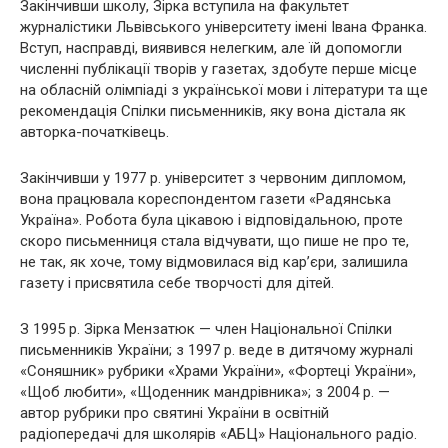
Закінчивши школу, Зірка вступила на факультет
журналістики Львівського університету імені Івана Франка.
Вступ, насправді, виявився нелегким, але їй допомогли
численні публікації творів у газетах, здобуте перше місце
на обласній олімпіаді з української мови і літератури та ще
рекомендація Спілки письменників, яку вона дістала як
авторка-початківець.
Закінчивши у 1977 р. університет з червоним дипломом,
вона працювала кореспондентом газети «Радянська
Україна». Робота була цікавою і відповідальною, проте
скоро письменниця стала відчувати, що пише не про те,
не так, як хоче, тому відмовилася від кар’єри, залишила
газету і присвятила себе творчості для дітей.
З 1995 р. Зірка Мензатюк — член Національної Спілки
письменників України; з 1997 р. веде в дитячому журналі
«Соняшник» рубрики «Храми України», «Фортеці України»,
«Щоб любити», «Щоденник мандрівника»; з 2004 р. —
автор рубрики про святині України в освітній
радіопередачі для школярів «АБЦ» Національного радіо.