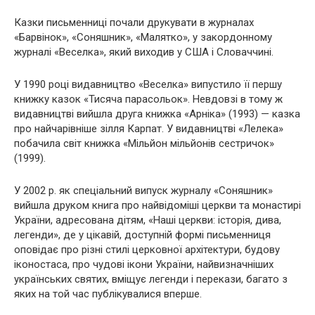
Казки письменниці почали друкувати в журналах
«Барвінок», «Соняшник», «Малятко», у закордонному
журналі «Веселка», який виходив у США і Словаччині.
У 1990 році видавництво «Веселка» випустило її першу
книжку казок «Тисяча парасольок». Невдовзі в тому ж
видавництві вийшла друга книжка «Арніка» (1993) — казка
про найчарівніше зілля Карпат. У видавництві «Лелека»
побачила світ книжка «Мільйон мільйонів сестричок»
(1999).
У 2002 р. як спеціальний випуск журналу «Соняшник»
вийшла друком книга про найвідоміші церкви та монастирі
України, адресована дітям, «Наші церкви: історія, дива,
легенди», де у цікавій, доступній формі письменниця
оповідає про різні стилі церковної архітектури, будову
іконостаса, про чудові ікони України, найвизначніших
українських святих, вміщує легенди і перекази, багато з
яких на той час публікувалися вперше.