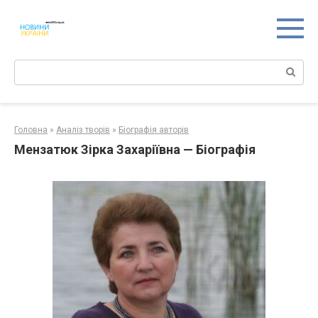
Перейти
к
контенту
Поиск:
Головна
»
Аналіз творів
»
Біографія авторів
Мензатюк Зірка Захаріївна — Біографія