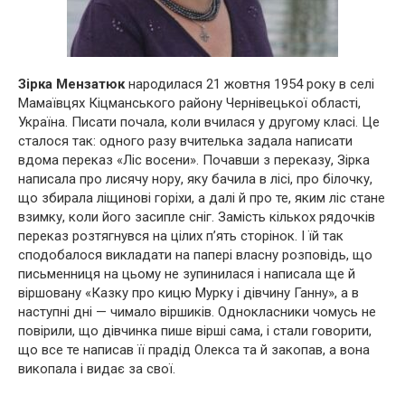
Зірка Мензатюк
народилася 21 жовтня 1954 року в селі
Мамаївцях Кіцманського району Чернівецької області,
Україна. Писати почала, коли вчилася у другому класі. Це
сталося так: одного разу вчителька задала написати
вдома переказ «Ліс восени». Почавши з переказу, Зірка
написала про лисячу нору, яку бачила в лісі, про білочку,
що збирала ліщинові горіхи, а далі й про те, яким ліс стане
взимку, коли його засипле сніг. Замість кількох рядочків
переказ розтягнувся на цілих п’ять сторінок. І їй так
сподобалося викладати на папері власну розповідь, що
письменниця на цьому не зупинилася і написала ще й
віршовану «Казку про кицю Мурку і дівчину Ганну», а в
наступні дні — чимало віршиків. Однокласники чомусь не
повірили, що дівчинка пише вірші сама, і стали говорити,
що все те написав її прадід Олекса та й закопав, а вона
викопала і видає за свої.