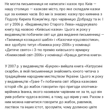
Не могла письменниця не написати і казок про Київ —
нашу столицю — казкове місто, про яке складали казки
ще за княжих часів. Всі ми їх знаємо: казку про киянина з
Подолу Кирила Кожум’яку, про чарівницю Добраду та ін. І
от у 2006 р. «Видавництво Старого Лева» надрукувало
книгу під назвою «Київські казки». Цього ж року у
видавництві побачили світ ще два видання письменниці —
«Таємниця козацької шаблі» і «Казочки-куцохвостики»,
яке здобуло титул «Книжка року-2006» у номінації
«Дитяче свято» і 3-тю премію київського ярмарку
«Книжковий світ-2006» у номінації «Краща дитяча книга».
У 2007 р. у видавництві «Букрек» вийшла книга «Катрусині
скарби», в якій письменниця знайомить юного читача з
традиційним народним мистецтвом України. Цього ж року
у видавництві «Грані-Т» побачила світ збірка казкових
історій «Як до жабок говорити» про пригоди хлопчика-
мрійника Іванка, якого називали чарівним не за те, що він
умів робити чудеса всілякі, а тому, що вірив у них. Разом з
ним можна навчитися говорити до жабок, равликів,
ластівок та інших істот, зрозуміти, чому долиною цвіте