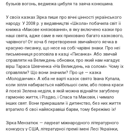
бузьків вогонь, ведмежа цибуля та заяча конюшина.
У своїх казках Зірка пише про вічні цінності українського
народу. У 2008 р. у видавництві «Школа» побачила світ її
книжка «Макове князювання», в яку включено казки про
наші свята, адже саме в них приховано багато казкового,
чарівного! От хоча б перетворення звичайного яєчка в
красуню-писанку, що несе на собі чарівні знаки. Про неї
письменниця розповіла в казці «Писанка». Або звичай
справляти на Великдень обновки, про який нам нагадує
вірш Тараса Шевченка «На Великдень, на соломі». Чому їх
справляли? Що вони значили? Про це — казка
«Молоданчик». А хіба не варті казок свято Івана Купала,
коли зілля набирається найбільшої сили, або повна краси
й поезії Зелена неділя, в якій можна віднайти загублену
гармонію життя, і Різдво, і Спаса та Маковія, і чимало
інших свят. Вони прикрашали її дитинство, без них життя
втратило б свої найяскравіші барви, тому бережімо їх!
Зірка Мензатюк — лауреат міжнародного літературного
конкурсу у США, літературної премії імені Лесі Українки,