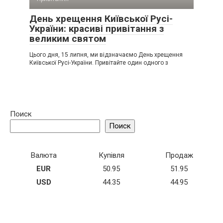
День хрещення Київської Русі-
України: красиві привітання з
великим святом
Цього дня, 15 липня, ми відзначаємо День хрещення
Київської Русі-України. Привітайте один одного з
Поиск
Поиск
Валюта
Купівля
Продаж
EUR
50.95
51.95
USD
44.35
44.95