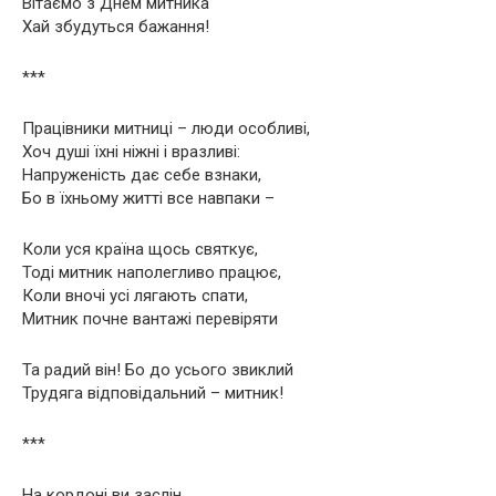
Вітаємо з Днем митника
Хай збудуться бажання!
***
Працівники митниці – люди особливі,
Хоч душі їхні ніжні і вразливі:
Напруженість дає себе взнаки,
Бо в їхньому житті все навпаки –
Коли уся країна щось святкує,
Тоді митник наполегливо працює,
Коли вночі усі лягають спати,
Митник почне вантажі перевіряти
Та радий він! Бо до усього звиклий
Трудяга відповідальний – митник!
***
На кордоні ви заслін