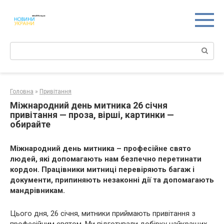
Перейти
к
контенту
Поиск:
Головна
»
Привітання
Міжнародний день митника 26 січня
привітання — проза, вірші, картинки —
обирайте
Міжнародний день митника – професійне свято
людей, які допомагають нам безпечно перетинати
кордон. Працівники митниці перевіряють багаж і
документи, припиняють незаконні дії та допомагають
мандрівникам.
Цього дня, 26 січня, митники приймають привітання з
професійним святом. Ми підготували добірку найкращих