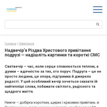
Перейти
к
контенту
Поиск:
Головна
»
Привітання
Надвечір’я Різдва Христового привітання
подрузі — надішліть картинки та короткі СМС
Святвечір – час, коли серце сповнюється теплом, а
думки – вдячністю за тих, хто поруч. Подруга – це не
просто людина, це опора, підтримка й джерело
радості. У цей особливий вечір хочеться сказати їй
найтепліші слова, побажати світлого, радісного та
щедрого життя.
Нижче – добірка коротких, щирих і красивих привітань зі