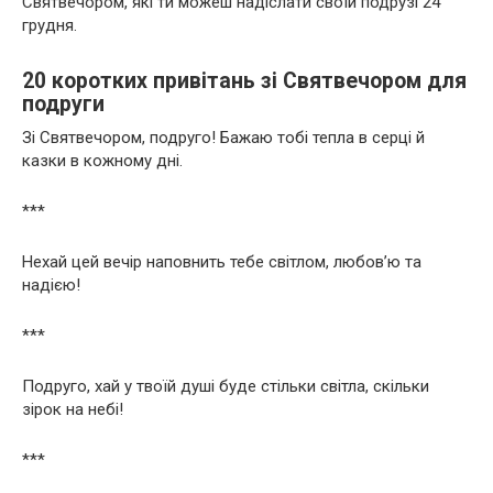
Святвечором, які ти можеш надіслати своїй подрузі 24
грудня.
20 коротких привітань зі Святвечором для
подруги
Зі Святвечором, подруго! Бажаю тобі тепла в серці й
казки в кожному дні.
***
Нехай цей вечір наповнить тебе світлом, любов’ю та
надією!
***
Подруго, хай у твоїй душі буде стільки світла, скільки
зірок на небі!
***