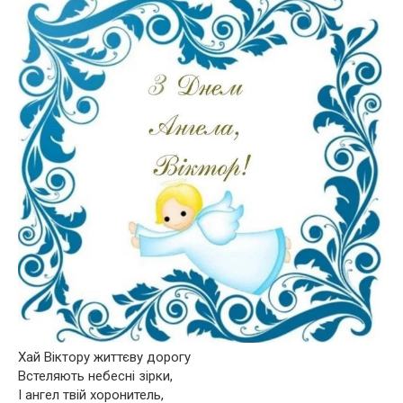
Хай Віктору життєву дорогу
Встеляють небесні зірки,
І ангел твій хоронитель,