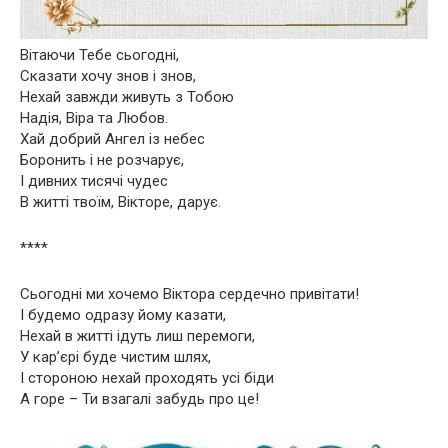
Вітаючи Тебе сьогодні,
Сказати хочу знов і знов,
Нехай завжди живуть з Тобою
Надія, Віра та Любов.
Хай добрий Ангел із небес
Боронить і не розчарує,
І дивних тисячі чудес
В житті твоїм, Вікторе, дарує.
****
Сьогодні ми хочемо Віктора сердечно привітати!
І будемо одразу йому казати,
Нехай в житті ідуть лиш перемоги,
У кар’єрі буде чистим шлях,
І стороною нехай проходять усі біди
А горе – Ти взагалі забудь про це!