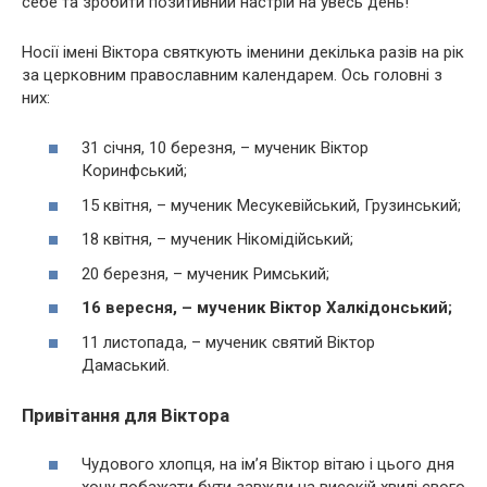
себе та зробити позитивний настрій на увесь день!
Носії імені Віктора святкують іменини декілька разів на рік
за церковним православним календарем. Ось головні з
них:
31 січня, 10 березня, – мученик Віктор
Коринфський;
15 квітня, – мученик Месукевійський, Грузинський;
18 квітня, – мученик Нікомідійський;
20 березня, – мученик Римський;
16 вересня, – мученик Віктор Халкідонський;
11 листопада, – мученик святий Віктор
Дамаський.
Привітання для Віктора
Чудового хлопця, на ім’я Віктор вітаю і цього дня