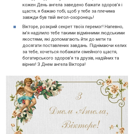
кожен День ангела заведено бажати здоров’я і
щастя, я бажаю тобі, щоб у тебе за плечима
завжди був твій янгол-охоронець!
Вікторе, розкрий секрет твоїх перемог! Напевно,
ім’я наділило тебе такими відмінними людськими
якостями, які допомагають йти до мети та
досягати поставлених завдань. Піднімаючи келих
за тебе, хочеться побажати сімейного щастя,
богатирського здоров’я та друзів, надійних та
вірних! З Днем ангела Віктора!