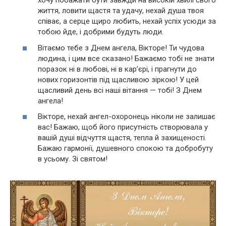
хочу побажати бути завжди на високій хвилі свого
життя, ловити щастя та удачу, нехай душа твоя
співає, а серце щиро любить, нехай успіх усюди за
тобою йде, і добрими будуть люди.
Вітаємо тебе з Днем ангела, Вікторе! Ти чудова
людина, і цим все сказано! Бажаємо тобі не знати
поразок ні в любові, ні в кар’єрі, і прагнути до
нових горизонтів під щасливою зіркою! У цей
щасливий день всі наші вітання — тобі! З Днем
ангела!
Вікторе, нехай ангел-охоронець ніколи не залишає
вас! Бажаю, щоб його присутність створювала у
вашій душі відчуття щастя, тепла й захищеності.
Бажаю гармонії, душевного спокою та добробуту
в усьому. Зі святом!