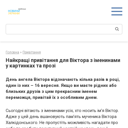
Перейти
к
контенту
Поиск:
Головна
»
Привітання
Найкращі привітання для Віктора з іменинами
у картинках та прозі
День ангела Віктора відзначають кілька разів в році,
один із них – 16 вересня. Якщо ви маєте рідних або
близьких друзів з цим прекрасним іменем
переможця, привітай їх з особливим днем.
Сьогодні вітають з іменинами усіх, хто носить ім’я Віктор.
Адже у цей день вшановують пам’ять мученика Віктора
Халкідонського. Не пропустіть можливість нагадати про