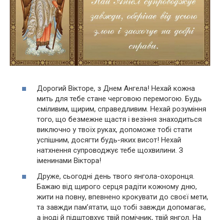
Дорогий Вікторе, з Днем Ангела! Нехай кожна
мить для тебе стане черговою перемогою. Будь
сміливим, щирим, справедливим. Нехай розуміння
того, що безмежне щастя і везіння знаходиться
виключно у твоїх руках, допоможе тобі стати
успішним, досягти будь-яких висот! Нехай
натхнення супроводжує тебе щохвилини. З
іменинами Віктора!
Друже, сьогодні день твого янгола-охоронця.
Бажаю від щирого серця радіти кожному дню,
жити на повну, впевнено крокувати до своєї мети,
та завжди пам’ятати, що тобі завжди допомагає,
а іноді й підштовхує твій помічник, твій янгол. На