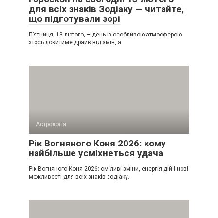
для всіх знаків Зодіаку — читайте,
що підготували зорі
П’ятниця, 13 лютого, – день із особливою атмосферою:
хтось ловитиме драйв від змін, а
Астрологія
Рік Вогняного Коня 2026: кому
найбільше усміхнеться удача
Рік Вогняного Коня 2026: сміливі зміни, енергія дій і нові
можливості для всіх знаків зодіаку.