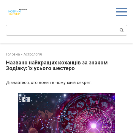
Перейти
к
контенту
Поиск:
Головна
»
Астрологія
Названо найкращих коханців за знаком
Зодіаку: їх усього шестеро
Дізнайтеся, хто вони і в чому їхній секрет.