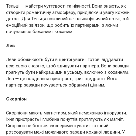
Тельці — майстри чуттєвості та ніжності. Вони знають, як
створити романтичну атмосферу, приділяючи увагу кожній
деталі. Для Тельця важливий не тільки фізичний потяг, а й
емоційний зв’язок, що робить їх партнерами, з якими
почуваєшся бажаним і коханим.
Лев
Леви обожнюють бути в центрі уваги і готові віддавати
всю свою енергію, щоб здивувати партнера. Вони завжди
прагнуть бути найкращими в усьому, включно з коханням.
Лев — це поєднання пристрасті, гри і щедрості. Його
партнер завжди почувається обраним і цінним.
Скорпіон
Скорпіони мають магнетизм, який неможливо ігнорувати.
Їхня пристрасть і глибина почуттів притягують як магніт.
Скорпіон не боїться експериментувати і готовий
розсовувати межі можливого заради коханої людини. У