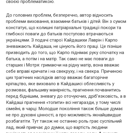
своєю проблематикою.
До головних проблем, безперечно, автор відносить
проблеми виховання, взаємини батьків і дітей. Він з сумом
констатує, що колишні патріархальні традиції покори та
глибокої поваги до батьків поступово втрачаються
українцями. З подачі старої Кайдашихи Лаврін і Карпо
зневажають Кайдаша, не цінують його праці. Це пізніше
призводить до того, що Карпо піднімає руку спочатку на
батька, а потім і на матір. Так само не має поваги до
старших і Мотря: гримаючи на рідну матір, вона вважає
себе вправі кричати і на свекруху, і на свекра. Причиною
цих трагічних наслідків автор вважає багаторічне
кріпацтво, яке виховало в Кайдашисі облесливість у
розмовах, фальшиву манірність, прагнення почванитись
перед біднішим, зневагу до оточуючих, дріб’язковість, а в
Кайдаші прагнення «топити» всі негаразди, у тому числі
сімейні, в чарці. Молодше покоління також більше думає
не про духовні цінності, а про можливість якнайшвидше
розбагатіти. Тут також не останню роль грає суспільний
лад, який привчає до думки, що вартість людини