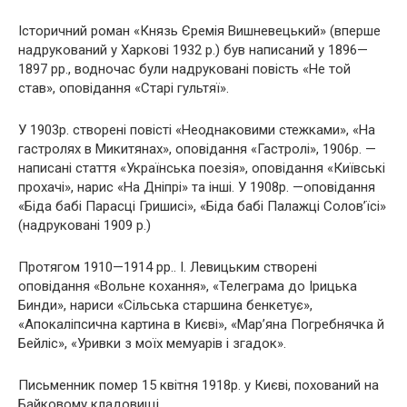
Історичний роман «Князь Єремія Вишневецький» (вперше
надрукований у Харкові 1932 р.) був написаний у 1896—
1897 рр., водночас були надруковані повість «Не той
став», оповідання «Старі гультяї».
У 1903р. створені повісті «Неоднаковими стежками», «На
гастролях в Микитянах», оповідання «Гастролі», 1906р. —
написані стаття «Українська поезія», оповідання «Київські
прохачі», нарис «На Дніпрі» та інші. У 1908р. —оповідання
«Біда бабі Парасці Гришисі», «Біда бабі Палажці Солов’їсі»
(надруковані 1909 р.)
Протягом 1910—1914 pp.. І. Левицьким створені
оповідання «Вольне кохання», «Телеграма до Ірицька
Бинди», нариси «Сільська старшина бенкетує»,
«Апокаліпсична картина в Києві», «Мар’яна Погребнячка й
Бейліс», «Уривки з моїх мемуарів і згадок».
Письменник помер 15 квітня 1918р. у Києві, похований на
Байковому кладовищі.