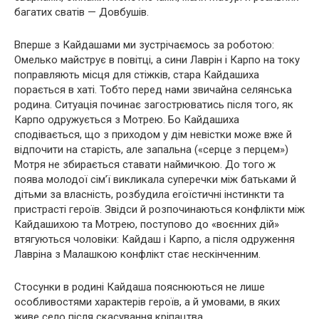
багатих сватів — Довбушів.
Вперше з Кайдашами ми зустрічаємось за роботою:
Омелько майструє в повітці, а сини Лаврін і Карпо на току
поправляють місця для стіжків, стара Кайдашиха
порається в хаті. Тобто перед нами звичайна селянська
родина. Ситуація починає загострюватись після того, як
Карпо одружується з Мотрею. Бо Кайдашиха
сподівається, що з приходом у дім невістки може вже й
відпочити на старість, але запальна («серце з перцем»)
Мотря не збирається ставати наймичкою. До того ж
поява молодої сім’ї викликала суперечки між батьками й
дітьми за власність, розбудила егоїстичні інстинкти та
пристрасті героїв. Звідси й розпочинаються конфлікти між
Кайдашихою та Мотрею, поступово до «воєнних дій»
втягуються чоловіки: Кайдаш і Карпо, а після одруження
Лавріна з Малашкою конфлікт стає нескінченним.
Стосунки в родині Кайдаша пояснюються не лише
особливостями характерів героїв, а й умовами, в яких
живе село після скасування кріпацтва.