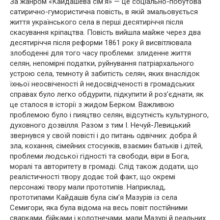
За жанром «Кайдашева сім’я» — це соціально-побутова
сатирично-гумористична повість, в якій змальовується
життя українського села в перші десятиріччя після
скасування кріпацтва. Повість вийшла майже через два
десятиріччя після реформи 1861 року й висвітлювала
злободенні для того часу проблеми: злиденне життя
селян, непомірні податки, руйнування патріархального
устрою села, темноту й забитість селян, яких внаслідок
їхньої неосвіченості й недосвідченості в громадських
справах було легко обдурити, підкупити й роз’єднати, як
це сталося в історії з жидом Берком. Важливою
проблемою було і пияцтво селян, відсутність культурного,
духовного дозвілля. Разом з тим І. Нечуй-Левицький
звернувся у своїй повісті і до питань одвічних: добра й
зла, кохання, сімейних стосунків, взаємин батьків і дітей,
проблеми людської гідності та свободи, віри в Бога,
моралі та авторитету в громаді. Слід також додати, що
реалістичності твору додає той факт, що окремі
персонажі твору мали прототипів. Наприклад,
прототипами Кайдашів була сім’я Мазурів із села
Семигори, яка була відома на весь повіт постійними
сварками, бійками і колотнечами, мали Мазурі й реальних