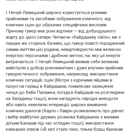
І. Нечуй-Левицький широко користується різними
прийомами та засобами зображення комічного: від
комічних сцен до образних специфічних висловів.
Причому гумор має різні відтінки — від добродушного
жарту до їдкої сатири. Читаючи «Кайдашеву сім’ю», ми з
перших же сторінок бачимо, що гумор повісті породжений
самим життям цієї родини, невідповідністю між великою
енергією персонажів і дрібною метою, на: яку ця енергія
витрачається. І. Нечуй-Левицький виявив себе великим
майстром у доборі різноманітних і дуже влучних прийомів
гумористичного зображення, наприклад: використання
комічних ситуацій, сцен (Мотря з курячими яйцями в
пазусі на горищі в Кайдашихи, помилкове залицяння
ченця до баби Палажки, поїздка Кайдашів на розглядини
на Западинці тощо), вони нагадують народні анекдоти
або навіть невеличкі інтермедії; широке вживання
комічних діалогів (Карпо і Лаврін розмовляють про дівчат
і вибір майбутніх дружин, розмова Кайдашихи з малими
дітьми Балашів під час оглядин тощо); використання
кумедних описів («В хаті стало тихо, тільки борщ бризкав