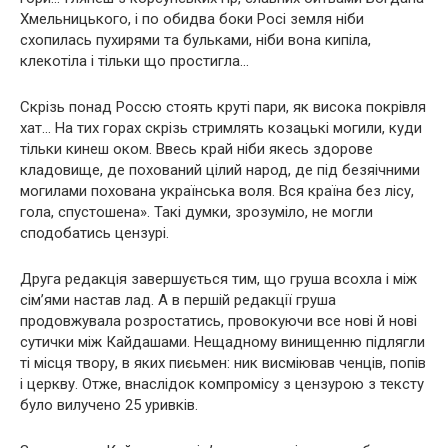
Хмельницького, і по обидва боки Росі земля ніби
схопилась пухирями та бульками, ніби вона кипіла,
клекотіла і тільки що простигла…
Скрізь понад Россю стоять круті пари, як висока покрівля
хат… На тих горах скрізь стримлять козацькі могили, куди
тільки кинеш оком. Ввесь край ніби якесь здорове
кладовище, де похований цілий народ, де під безяічними
могилами похована українська воля. Вся країна без лісу,
гола, спустошена». Такі думки, зрозуміло, не могли
сподобатись цензурі.
Друга редакція завершується тим, що груша всохла і між
сім’ями настав лад. А в першій редакції груша
продовжувала розростатись, провокуючи все нові й нові
сутички між Кайдашами. Нещадному винищенню підлягли
ті місця твору, в яких пиєьмен: ник висміював ченців, попів
і церкву. Отже, внаслідок компромісу з цензурою з тексту
було вилучено 25 уривків.