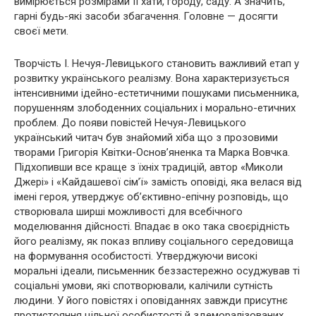
вимірюється розмірами її хати, городу, саду. А значить,
гарні будь-які засоби збагачення. Головне — досягти
своєї мети.
Творчість І. Нечуя-Левицького становить важливий етап у
розвитку українського реалізму. Вона характеризується
інтенсивними ідейно-естетичними пошуками письменника,
порушенням злободенних соціальних і морально-етичних
проблем. До появи повістей Нечуя-Левицького
український читач був знайомий хіба що з прозовими
творами Григорія Квітки-Основ’яненка та Марка Вовчка.
Підхопивши все краще з їхніх традицій, автор «Миколи
Джері» і «Кайдашевої сім’ї» замість оповіді, яка велася від
імені героя, утверджує об’єктивно-епічну розповідь, що
створювала ширші можливості для всебічного
моделювання дійсності. Впадає в око така своєрідність
його реалізму, як показ впливу соціального середовища
на формування особистості. Утверджуючи високі
моральні ідеали, письменник беззастережно осуджував ті
соціальні умови, які спотворювали, калічили сутність
людини. У його повістях і оповіданнях завжди присутнє
протистояння цільної особистості й здеморалізованих