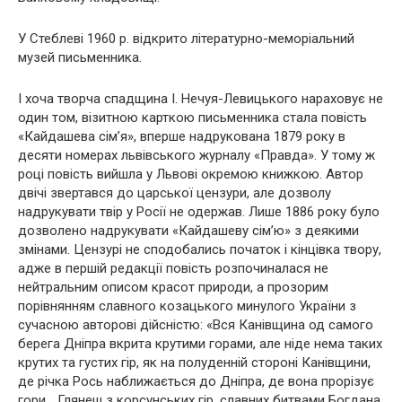
У Стеблеві 1960 р. відкрито літературно-меморіальний
музей письменника.
І хоча творча спадщина І. Нечуя-Левицького нараховує не
один том, візитною карткою письменника стала повість
«Кайдашева сім’я», вперше надрукована 1879 року в
десяти номерах львівського журналу «Правда». У тому ж
році повість вийшла у Львові окремою книжкою. Автор
двічі звертався до царської цензури, але дозволу
надрукувати твір у Росії не одержав. Лише 1886 року було
дозволено надрукувати «Кайдашеву сім’ю» з деякими
змінами. Цензурі не сподобались початок і кінцівка твору,
адже в першій редакції повість розпочиналася не
нейтральним описом красот природи, а прозорим
порівнянням славного козацького минулого України з
сучасною авторові дійсністю: «Вся Канівщина од самого
берега Дніпра вкрита крутими горами, але ніде нема таких
крутих та густих гір, як на полуденній стороні Канівщини,
де річка Рось наближається до Дніпра, де вона прорізує
гори… Глянеш з корсунських гір, славних битвами Богдана