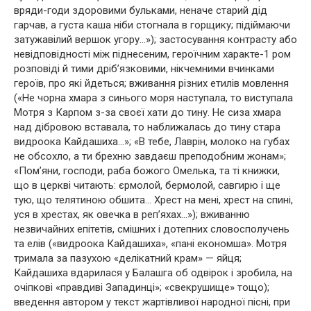
вряди-годи здоровими бульками, неначе старий дід
гарчав, а густа каша ніби стогнала в горщику; підіймаючи
затужавілий вершок угору…»); застосування контрасту або
невідповідності між піднесеним, героїчним характе-1 ром
розповіді й тими дріб’язковими, нікчемними вчинками
героїв, про які йдеться; вживання різних етилів мовлення
(«Не чорна хмара з синього моря наступала, то виступала
Мотря з Карпом з-за своєї хати до тину. Не сиза хмара
над дібровою вставала, то наближалась до тину стара
видроока Кайдашиха…»; «В тебе, Лаврін, молоко на губах
не обсохло, а ти брехню завдаєш преподобним жонам»;
«Пом’яни, господи, раба божого Омелька, та ті книжки,
що в церкві читають: єрмолой, бермолой, савгирю і ще
тую, що телятиною обшита… Хрест на мені, хрест на спині,
уся в хрестах, як овечка в реп’яхах…»); вживанню
незвичайних епітетів, смішних і дотепних словосполучень
та елів («видроока Кайдашиха», «пані економша». Мотря
тримала за пазухою «делікатний крам» — яйця;
Кайдашиха вдарилася у Балашга об одвірок і зробила, на
очіпкові «правдиві Западинці»; «свекрушище» тощо);
введення автором у текст жартівливої народної пісні, при