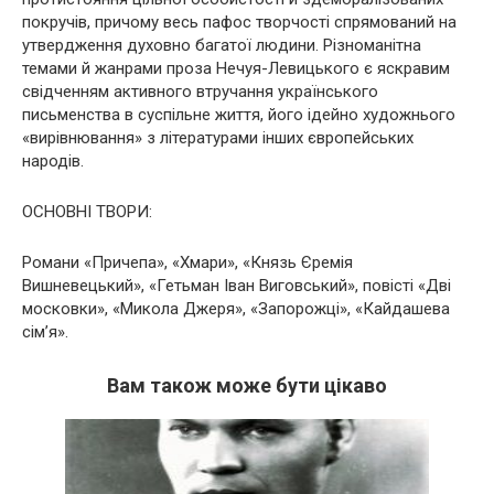
покручів, причому весь пафос творчості спрямований на
утвердження духовно багатої людини. Різноманітна
темами й жанрами проза Нечуя-Левицького є яскравим
свідченням активного втручання українського
письменства в суспільне життя, його ідейно художнього
«вирівнювання» з літературами інших європейських
народів.
ОСНОВНІ ТВОРИ:
Романи «Причепа», «Хмари», «Князь Єремія
Вишневецький», «Гетьман Іван Виговський», повісті «Дві
московки», «Микола Джеря», «Запорожці», «Кайдашева
сім’я».
Вам також може бути цікаво