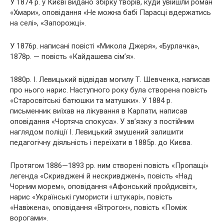
У 1874 р. у Києві видано збірку творів, куди увійшли роман
«Хмари», оповідання «Не можна бабі Парасці вдержатись
на селі», «Запорожці».
У 1876р. написані повісті «Микола Джеря», «Бурлачка»,
1878р. — повість «Кайдашева сім’я».
1880р. І. Левицький відвідав могилу Т. Шевченка, написав
про нього нарис. Наступного року була створена повість
«Старосвітські батюшки та матушки». У 1884 р.
письменник виїхав на лікування в Карпати, написав
оповідання «Чортяча спокуса». У зв’язку з постійним
наглядом поліції І. Левицький змушений залишити
педагогічну діяльність і переїхати в 1885р. до Києва.
Протягом 1886—1893 pp. ним створені повість «Пропащі»
легенда «Скривджені й нескривджені», повість «Над
Чорним морем», оповідання «Афонський пройдисвіт»,
нарис «Українські гумористи і штукарі», повість
«Навіжена», оповідання «Вітрогон», повість «Поміж
ворогами».