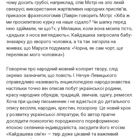
чому досить грубої, наприклад, спів Мотрі на зло лихій
свекрусі; використання жартівливих народних прислів’їв,
приказок фразеологізмів (Лаврін говорить Мотрі: «Хіба ж
ми просилитвою курку на наше сідало? Чи шапку перед
нею здіймали, чи що?»; у Meлашки, коли вона місила тісто,
«дядьки з носа виглядають»; Кайдашиха запросила бабу-
знахарку до хворого чоловіка, а та так загоріла на
жнивах, що Маруся подумала: «Чорна, як сам чорт, ще
перелякає мого чоловіка»).
Говорячи про народний мовний колорит твору, слід
окремо зазначити, що повість І. Нечуя-Левицького
справедливо називають енциклопедією народознавства:
настільки точно він описав побут української родини,
красу народних обрядів, традицій, звичаїв, одягу, ремесел.
Хоча при цьому письменник і не вдається до детального
опису весілля, народин, хрестин, похорону. Це новий крок
у розвитку української літератури, бо автор прагне
дослідити психологію породженого пореформеною
епохою селянина-індивідуаліста, засудити його егоїзм.
«Кайдашева сім’я» — твір дуже цікавий та важливий