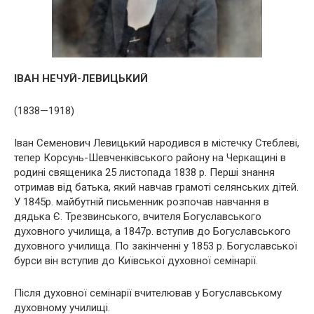
ІВАН НЕЧУЙ-ЛЕВИЦЬКИЙ
(1838—1918)
Іван Семенович Левицький народився в містечку Стеблеві,
тепер Корсунь-Шевченківського району на Черкащині в
родині священика 25 листопада 1838 р. Перші знання
отримав від батька, який навчав грамоті селянських дітей.
У 1845р. майбутній письменник розпочав навчання в
дядька Є. Трезвинського, вчителя Богуславського
духовного училища, а 1847р. вступив до Богуславського
духовного училища. По закінченні у 1853 р. Богуславської
бурси він вступив до Київської духовної семінарії.
Після духовної семінарії вчителював у Богуславському
духовному училищі.