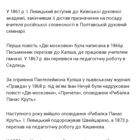
У 1861 р. І. Левицький вступив до Київської духовної
академії, закінчивши її дістав призначення на посаду
вчителя російської словесності в Полтавській духовній
семінарії.
Перша повість «Дві московки» була написана в 1866р.
Письменник переїхав до Каліша, де працював учителем
гімназії. У 1867 р. він перевівся на педагогічну роботу в
Седлець.
За сприяння Пантелеймона Куліша у львівському журналі
«Правда» у 1868 р. під ім’ям Іван Нечуй були надруковані
повісті «Дві московки», «Причепа», оповідання «Рибалка
Панас Круть».
Наступного року вийшло оповідання «Рибалка Панас
Круть». І. Левицький подорожував Швейцарією, а 1873 р.
переїхав на педагогічну роботу до Кишинева.