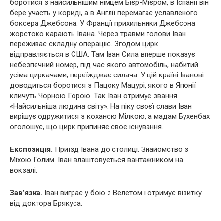
боротися з найсильнішим німцем Бієр-Мієром, в Іспанії він
бере участь у кориді, а в Англії перемагає уславленого
боксера Джебсона. У Франції прихильники Джебсона
жорстоко карають Івана. Через травми голови Іван
переживає складну операцію. Згодом цирк
відправляється в США. Там Іван Сила вперше показує
небезпечний номер, під час якого автомобіль, набитий
усіма циркачами, переїжджає силача. У цій країні Іванові
доводиться боротися з Пацоку Мацурі, якого в Японії
кличуть Чорною Горою. Так Іван отримує звання
«Найсильніша людина світу». На піку своєї слави Іван
вирішує одружитися з коханою Мілкою, а мадам Бухенбах
оголошує, що цирк припиняє своє існування.
Експозиція.
Приїзд Івана до столиці. Знайомство з
Міхою Голим. Іван влаштовується вантажником на
вокзалі.
Зав’язка.
Іван виграє у бою з Велетом і отримує візитку
від доктора Брякуса.