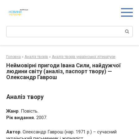
Перейти
к
контенту
Поиск:
Головна
»
Аналіз творів
»
Аналіз творів української літератури
Неймовірні пригоди Івана Сили, найдужчої
людини світу (аналіз, паспорт твору) —
Олександр Гаврош
Аналіз твору
Жанр
. Повість.
Рік видання.
2007.
Автор
. Олександр Гаврош (нар. 1971 р.) – сучасний
український письменник і журналіст.