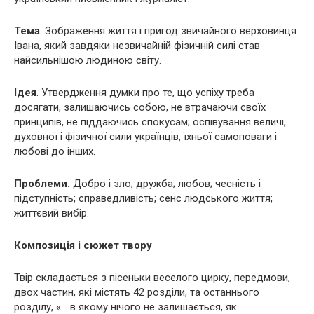
Тема
. Зображення життя і пригод звичайного верховинця
Івана, який завдяки незвичайній фізичній силі став
найсильнішою людиною світу.
Ідея
. Утвердження думки про те, що успіху треба
досягати, залишаючись собою, не втрачаючи своїх
принципів, не піддаючись спокусам; оспівування величі,
духовної і фізичної сили українців, їхньої самоповаги і
любові до інших.
Проблеми.
Добро і зло; дружба; любов; чесність і
підступність; справедливість; сенс людського життя;
життєвий вибір.
Композиція і сюжет твору
Твір складається з пісеньки веселого цирку, передмови,
двох частин, які містять 42 розділи, та останнього
розділу, «… в якому нічого не залишається, як