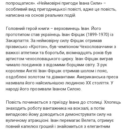
попрощатися». «Неймовірні пригоди Івана Сили» –
особливий вид пригодницької повісті, адже це повість,
написана на основі реальних подій.
Головний герой книги – верховинець Іван. Його
прототипом став українець Іван Фірцак (1899-1970) із
Закарпаття. За неймовірну силу Фірцак отримав
прізвисько «Кротон», був чемпіоном Чехословаччини з
важкої атлетики та боротьби, вісімнадцять років був
артистом чехословацького цирку. Іван Фірцак виграв
чимало поєдинків з відомими борцями світу. З рук
королеви Англії Іван Фірцак отримав шолом і пояс,
оздоблені золотом та діамантами. Американська преса
називала його найсильнішою людиною XX століття. У
народі його прозивали Іваном Силою.
Повість починається з приїзду Івана до столиці. Хлопець
знаходить роботу вантажника на вокзалі, а потім
випадково йому доводиться демонструвати силу на
вуличному атракціоні. Іван перемагає Велета, отримує
повний капелюх грошей і знайомиться з елегантним