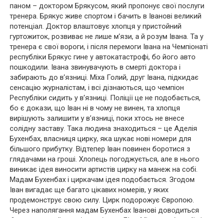
паном – доктором Брякусом, який пропонує свої послуги
тренера. Брякус живе спортом і бачить в Іванові великий
потенціал. Доктор влаштовує хлопця у пристойний
гуртожиток, розвиває не лише м’язи, а й розум Івана. Та у
тренера є свої вороги, і після перемоги Івана на Чемпіонаті
республіки Брякус гине у автокатастрофі, бо його авто
пошкодили. Івана звинувачують в смерті доктора і
забирають до в’язниці. Міха Голий, друг Івана, підкидає
сенсацію журналістам, і всі дізнаються, що чемпіон
Республіки сидить у в’язниці. Поліції це не подобається,
бо є докази, що Іван ні в чому не винен, та хлопця
вирішують залишити у в’язниці, поки хтось не внесе
солідну заставу. Така людина знаходиться – це Аделія
Бухенбах, власниця цирку, яка шукає нові номери для
більшого прибутку. Відтепер Іван повинен боротися з
глядачами на гроші. Хлопець погоджується, але в нього
виникає ідея виносити артистів цирку на манеж на собі.
Мадам Бухенбах і циркачам ідея подобається. Згодом
Іван вигадає ще багато цікавих номерів, у яких
продемонструє свою силу. Цирк подорожує Європою.
Через наполягання мадам Бухенбах Іванові доводиться