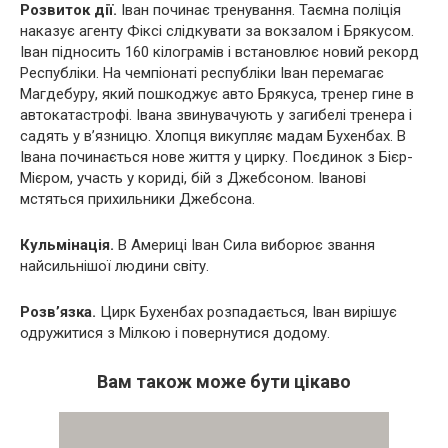
Розвиток дії.
Іван починає тренування. Таємна поліція
наказує агенту Фіксі слідкувати за вокзалом і Брякусом.
Іван підносить 160 кілограмів і встановлює новий рекорд
Республіки. На чемпіонаті республіки Іван перемагає
Магдебуру, який пошкоджує авто Брякуса, тренер гине в
автокатастрофі. Івана звинувачують у загибелі тренера і
садять у в’язницю. Хлопця викупляє мадам Бухенбах. В
Івана починається нове життя у цирку. Поєдинок з Бієр-
Мієром, участь у кориді, бій з Джебсоном. Іванові
мстяться прихильники Джебсона.
Кульмінація.
В Америці Іван Сила виборює звання
найсильнішої людини світу.
Розв’язка.
Цирк Бухенбах розпадається, Іван вирішує
одружитися з Мілкою і повернутися додому.
Вам також може бути цікаво