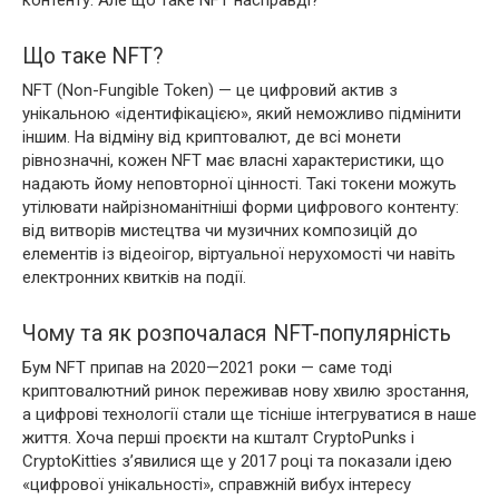
Що таке NFT?
NFT (Non-Fungible Token) — це цифровий актив з
унікальною «ідентифікацією», який неможливо підмінити
іншим. На відміну від криптовалют, де всі монети
рівнозначні, кожен NFT має власні характеристики, що
надають йому неповторної цінності. Такі токени можуть
утілювати найрізноманітніші форми цифрового контенту:
від витворів мистецтва чи музичних композицій до
елементів із відеоігор, віртуальної нерухомості чи навіть
електронних квитків на події.
Чому та як розпочалася NFT-популярність
Бум NFT припав на 2020—2021 роки — саме тоді
криптовалютний ринок переживав нову хвилю зростання,
а цифрові технології стали ще тісніше інтегруватися в наше
життя. Хоча перші проєкти на кшталт CryptoPunks і
CryptoKitties з’явилися ще у 2017 році та показали ідею
«цифрової унікальності», справжній вибух інтересу