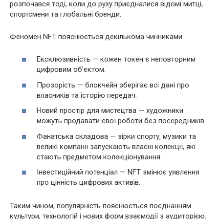
розпочався тоді, коли до руху приєдналися відомі митці,
спортсмени та глобальні бренди.
Феномен NFT пояснюється декількома чинниками:
Ексклюзивність — кожен токен є неповторним
цифровим об’єктом.
Прозорість — блокчейн зберігає всі дані про
власників та історію передач.
Новий простір для мистецтва — художники
можуть продавати свої роботи без посередників.
Фанатська складова — зірки спорту, музики та
великі компанії запускають власні колекції, які
стають предметом колекціонування.
Інвестиційний потенціал — NFT змінює уявлення
про цінність цифрових активів.
Таким чином, популярність пояснюється поєднанням
культури, технологій і нових форм взаємодії з аудиторією.