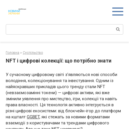
Перейти
к
контенту
Поиск:
Головна
»
Суспільство
NFT і цифрові колекції: що потрібно знати
У сучасному цифровому світі з’являються нові способи
володіння, колекціонування та інвестування. Одним із
найяскравіших прикладів цього тренду стали NFT
(невзаємозамінні токени) — цифрові активи, які вже
змінили уявлення про мистецтво, ігри, колекції та навіть
права власності. Ця технологія активно інтегрується в
різні цифрові екосистеми: від блокчейн-ігор до платформ
на кшталт
GGBET
, які стежать за новими форматами
взаємодії з користувачами та трендами цифрового
контенту. Але що таке NFT насправді?