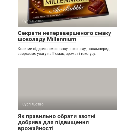
Суспільство
Секрети неперевершеного смаку
шоколаду Millennium
Коли ми відкриваємо плитку шоколаду, насамперед
звертаємо увагу на її смак, аромат і текстуру.
Суспільство
Як правильно обрати азотні
добрива для підвищення
врожайності