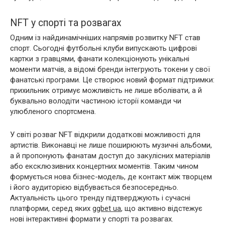
NFT у спорті та розвагах
Одним із найдинамічніших напрямів розвитку NFT став
спорт. Сьогодні футбольні клуби випускають цифрові
картки з гравцями, фанати колекціонують унікальні
моменти матчів, а відомі бренди інтегрують токени у свої
фанатські програми. Це створює новий формат підтримки:
прихильник отримує можливість не лише вболівати, а й
буквально володіти частиною історії команди чи
улюбленого спортсмена.
У світі розваг NFT відкрили додаткові можливості для
артистів. Виконавці не лише поширюють музичні альбоми,
а й пропонують фанатам доступ до закулісних матеріалів
або ексклюзивних концертних моментів. Таким чином
формується нова бізнес-модель, де контакт між творцем
і його аудиторією відбувається безпосередньо.
Актуальність цього тренду підтверджують і сучасні
платформи, серед яких
ggbet ua
, що активно відстежує
нові інтерактивні формати у спорті та розвагах.