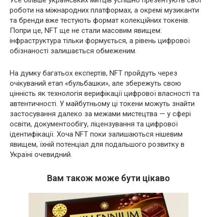
Усе більше українських митців успішно презентують свої
роботи на міжнародних платформах, а окремі музиканти
та бренди вже тестують формат колекційних токенів.
Попри це, NFT ще не стали масовим явищем:
інфраструктура тільки формується, а рівень цифрової
обізнаності залишається обмеженим.
На думку багатьох експертів, NFT пройдуть через
очікуваний етап «бульбашки», але збережуть свою
цінність як технологія верифікації цифрової власності та
автентичності. У майбутньому ці токени можуть знайти
застосування далеко за межами мистецтва — у сфері
освіти, документообігу, ліцензування та цифрової
ідентифікації. Хоча NFT поки залишаються нішевим
явищем, їхній потенціал для подальшого розвитку в
Україні очевидний.
Вам також може бути цікаво