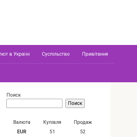
лют в Україні
Суспільство
Привітання
Поиск
Поиск
Валюта
Купівля
Продаж
EUR
51
52