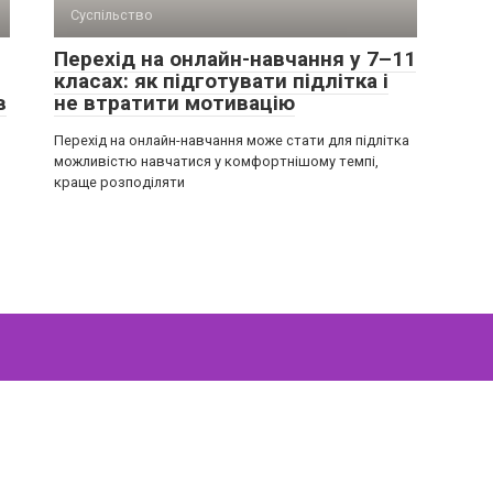
Суспільство
Перехід на онлайн-навчання у 7–11
класах: як підготувати підлітка і
в
не втратити мотивацію
Перехід на онлайн-навчання може стати для підлітка
можливістю навчатися у комфортнішому темпі,
краще розподіляти