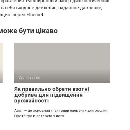
 управления. Расширенный набор диагностических
в себя входное давление, заданное давление,
цию через Ethernet.
може бути цікаво
Суспільство
Як правильно обрати азотні
добрива для підвищення
врожайності
Азот — це основний «паливний елемент» для рослин.
Проте гра в лотерею з його