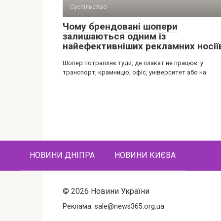
Суспільство
Чому брендовані шопери
залишаються одним із
найефективніших рекламних носії
Шопер потрапляє туди, де плакат не працює: у
транспорт, крамницю, офіс, університет або на
НОВИНИ ДНІПРА
НОВИНИ КИЄВА
© 2026 Новини України
Реклама:
sale@news365.org.ua