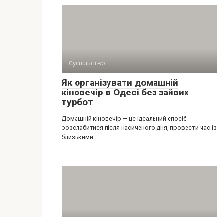
Суспільство
Як організувати домашній
кіновечір в Одесі без зайвих
турбот
Домашній кіновечір — це ідеальний спосіб
розслабитися після насиченого дня, провести час із
близькими