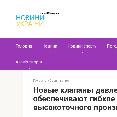
Перейти
к
контенту
Головна
Новини
Новини спорту
Пого
Аналіз творів
Головна
»
Суспільство
Новые клапаны давл
обеспечивают гибкое 
высокоточного произ