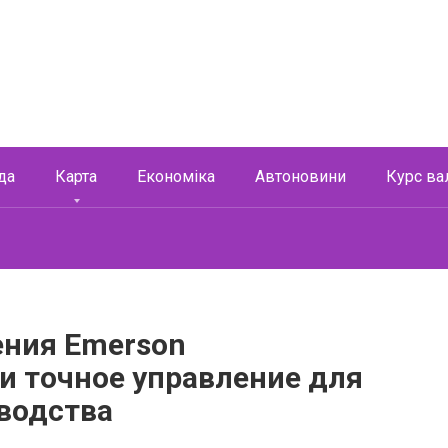
да
Карта
Економіка
Автоновини
Курс ва
ения Emerson
и точное управление для
водства