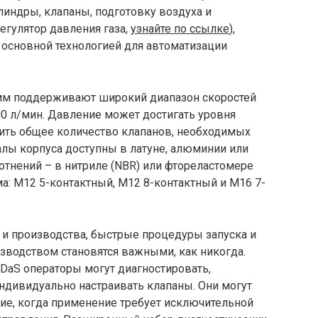
индры, клапаны, подготовку воздуха и
регулятор давления газа,
узнайте по ссылке
),
я основной технологией для автоматизации
 мм поддерживают широкий диапазон скоростей
700 л/мин. Давление может достигать уровня
изить общее количество клапанов, необходимых
лы корпуса доступны в латуне, алюминии или
тнений – в нитриле (NBR) или фтореластомере
ма: M12 5-контактный, M12 8-контактный и M16 7-
 и производства, быстрые процедуры запуска и
водством становятся важными, как никогда.
DaS операторы могут диагностировать,
ндивидуально настраивать клапаны. Они могут
ие, когда применение требует исключительной