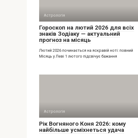
Астрологія
Гороскоп на лютий 2026 для всіх
знаків Зодіаку — актуальний
прогноз на місяць
Лютий 2026 починається на яскравій ноті: повний
Місяць у Леві 1 лютого підсвічує бажання
Астрологія
Рік Вогняного Коня 2026: кому
найбільше усміхнеться удача