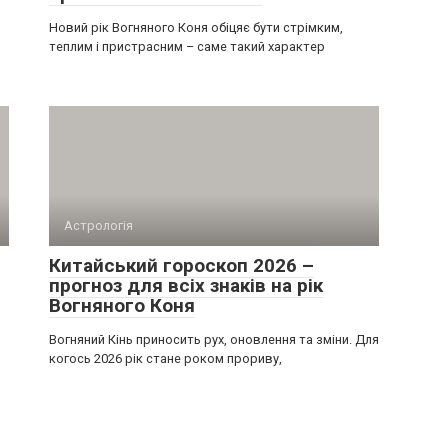
Новий рік Вогняного Коня обіцяє бути стрімким,
теплим і пристрасним – саме такий характер
Астрологія
Китайський гороскоп 2026 –
прогноз для всіх знаків на рік
Вогняного Коня
Вогняний Кінь приносить рух, оновлення та зміни. Для
когось 2026 рік стане роком прориву,