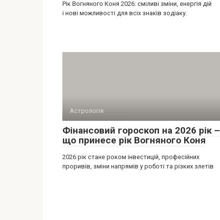
Рік Вогняного Коня 2026: сміливі зміни, енергія дій
і нові можливості для всіх знаків зодіаку.
Астрологія
Фінансовий гороскоп на 2026 рік –
що принесе рік Вогняного Коня
2026 рік стане роком інвестицій, професійних
проривів, зміни напрямів у роботі та різких злетів