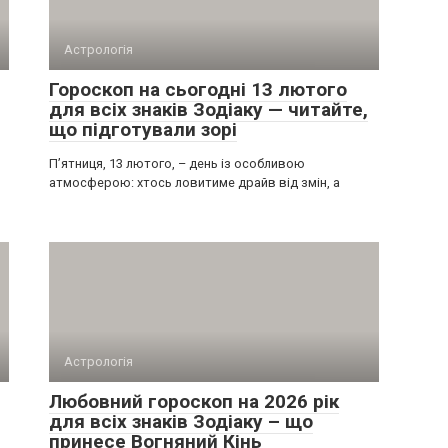
Астрологія
Гороскоп на сьогодні 13 лютого
для всіх знаків Зодіаку — читайте,
що підготували зорі
П’ятниця, 13 лютого, – день із особливою
атмосферою: хтось ловитиме драйв від змін, а
Астрологія
Любовний гороскоп на 2026 рік
для всіх знаків Зодіаку – що
принесе Вогняний Кінь