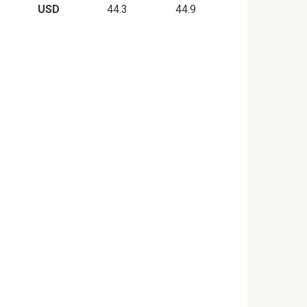
USD
44.3
44.9