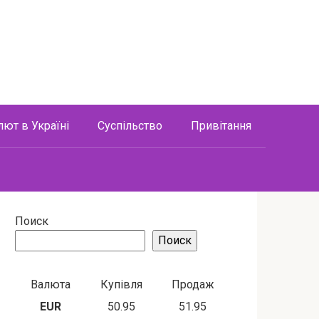
лют в Україні
Суспільство
Привітання
Поиск
Поиск
Валюта
Купівля
Продаж
EUR
50.95
51.95