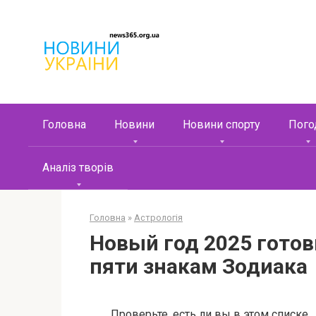
Перейти
к
контенту
Головна
Новини
Новини спорту
Пого
Аналіз творів
Головна
»
Астрологія
Новый год 2025 гото
пяти знакам Зодиака
Проверьте, есть ли вы в этом списке.