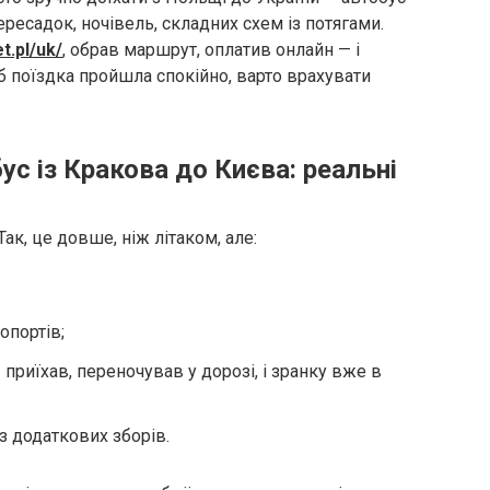
ресадок, ночівель, складних схем із потягами.
t.pl/uk/
, обрав маршрут, оплатив онлайн — і
б поїздка пройшла спокійно, варто врахувати
с із Кракова до Києва: реальні
ак, це довше, ніж літаком, але:
опортів;
приїхав, переночував у дорозі, і зранку вже в
з додаткових зборів.