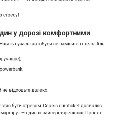
з стресу!
один у дорозі комфортними
Навіть сучасні автобуси не замінять готель. Але:
зручніше);
powerbank;
 не відходьте далеко.
естає бути стресом. Сервіс euroticket дозволяє
а маршрут — один із найперевіреніших. Просто