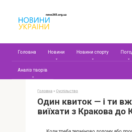
Перейти
к
контенту
Головна
Новини
Новини спорту
Пого
Аналіз творів
Головна
»
Суспільство
Один квиток — і ти вж
виїхати з Кракова до 
Коли треба терміново додому або прос