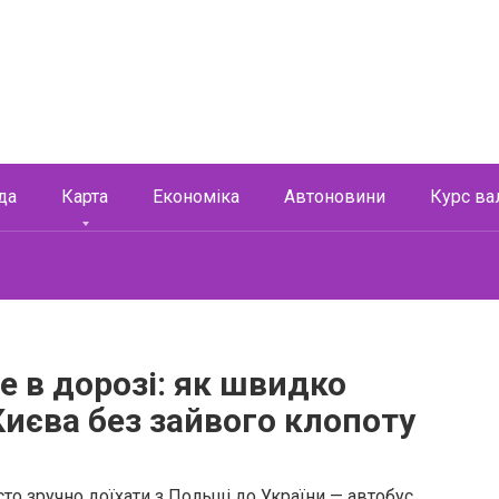
да
Карта
Економіка
Автоновини
Курс ва
е в дорозі: як швидко
Києва без зайвого клопоту
то зручно доїхати з Польщі до України — автобус