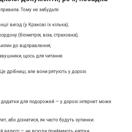
правила. Тому не забудьте:
ції виїзд (у Кракові їх кілька);
рдону (біометрія, віза, страховка);
хвилин до відправлення;
навушники, щось для читання.
е дрібниці, але вони рятують у дорозі.
 додатки для подорожей — у дорозі інтернет може
лет, або дізнатися, як часто будуть зупинки.
вій валюті — не всюди приймають картки.