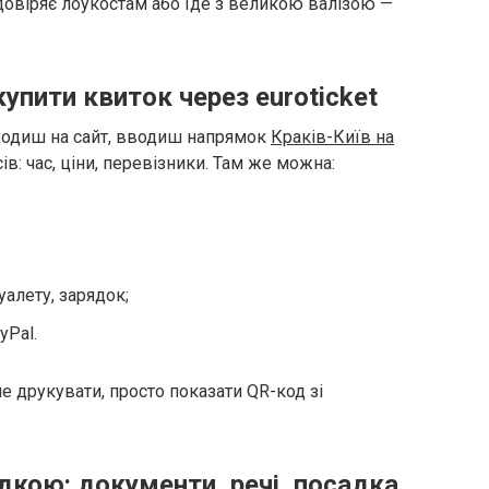
 довіряє лоукостам або їде з великою валізою —
купити квиток через euroticket
Заходиш на сайт, вводиш напрямок
Краків-Київ на
ів: час, ціни, перевізники. Там же можна:
туалету, зарядок;
yPal.
 друкувати, просто показати QR-код зі
дкою: документи, речі, посадка