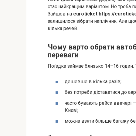
стає найкращим варіантом. Не треба пе
Зайшов на
euroticket
https://euroticke
залишилося зібрати наплічник. Але що
кілька речей.
Чому варто обрати автобу
переваги
Поїздка займає близько 14–16 годин. Т
дешевше в кілька разів;
без потреби діставатися до аер
часто бувають рейси ввечері — 
Києві;
можна взяти більше багажу бе