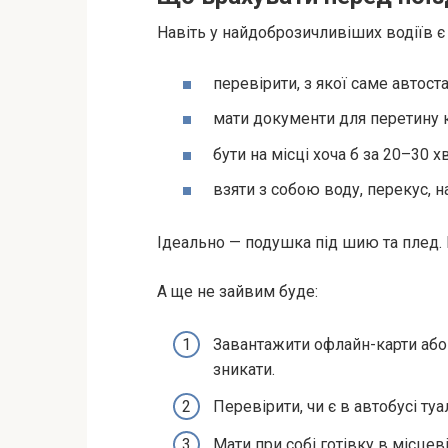
Навіть у найдоброзичливіших водіїв є 
перевірити, з якої саме автостан
мати документи для перетину ко
бути на місці хоча б за 20–30 
взяти з собою воду, перекус, 
Ідеально — подушка під шию та плед. Ц
А ще не зайвим буде:
Завантажити офлайн-карти або
зникати.
Перевірити, чи є в автобусі туа
Мати при собі готівку в місце