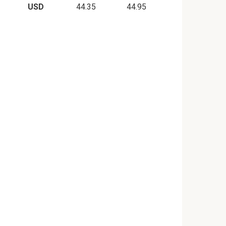
USD
44.35
44.95