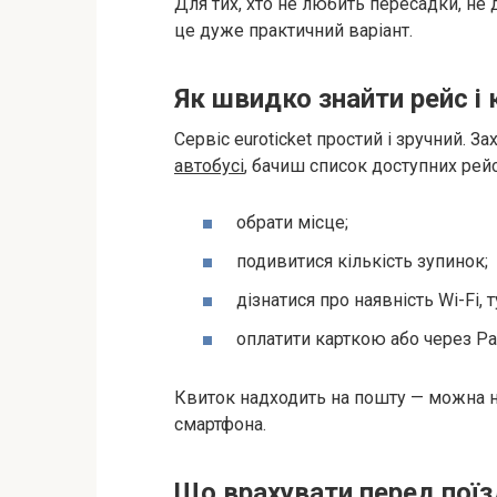
Для тих, хто не любить пересадки, не
це дуже практичний варіант.
Як швидко знайти рейс і 
Сервіс euroticket простий і зручний. 
автобусі
, бачиш список доступних рейс
обрати місце;
подивитися кількість зупинок;
дізнатися про наявність Wi-Fi, 
оплатити карткою або через Pa
Квиток надходить на пошту — можна не
смартфона.
Що врахувати перед поїз