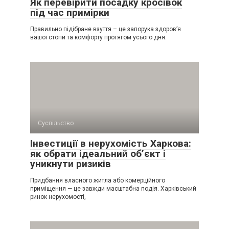
Як перевірити посадку кросівок
під час примірки
Правильно підібране взуття – це запорука здоров’я
вашої стопи та комфорту протягом усього дня.
Суспільство
Інвестиції в нерухомість Харкова:
як обрати ідеальний об’єкт і
уникнути ризиків
Придбання власного житла або комерційного
приміщення — це завжди масштабна подія. Харківський
ринок нерухомості,