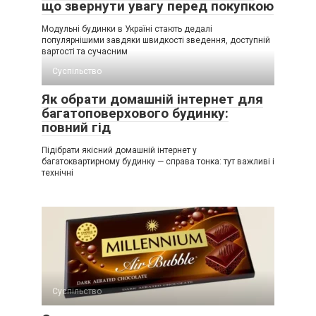
що звернути увагу перед покупкою
Модульні будинки в Україні стають дедалі
популярнішими завдяки швидкості зведення, доступній
вартості та сучасним
Суспільство
Як обрати домашній інтернет для
багатоповерхового будинку:
повний гід
Підібрати якісний домашній інтернет у
багатоквартирному будинку — справа тонка: тут важливі і
технічні
Суспільство