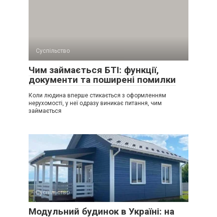
Суспільство
Чим займається БТІ: функції,
документи та поширені помилки
Коли людина вперше стикається з оформленням
нерухомості, у неї одразу виникає питання, чим
займається
Суспільство
Модульний будинок в Україні: на